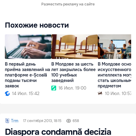
Разместить рекламу на сайте
Похожие новости
В первый день
В Молдове за шесть
В Молдове основ
приёма заявлений на
лет закрылись более
искусственного
платформе e-Școală
100 учебных
интеллекта могут
поданы тысячи
заведений
стать школьным
заявок
предметом
16 Июл. 19:00
14 Июл. 15:42
10 Июл. 10:57
Trm
17 сентября 2013, 18:15
658
Diaspora condamnă decizia