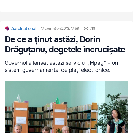
Ziarulnational
17 сентября 2013, 17:59
718
De ce a ținut astăzi, Dorin
Drăguțanu, degetele încrucișate
Guvernul a lansat astăzi serviciul „Mpay” – un
sistem guvernamental de plăți electronice.