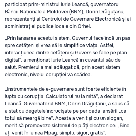
participat prim-ministrul Iurie Leancă, guvernatorul
Băncii Naționale a Moldovei (BNM), Dorin Drăguțanu,
reprezentanți ai Centrului de Guvernare Electronică și ai
administrației publice locale din Orhei.
„Prin lansarea acestui sistem, Guvernul face încă un pas
spre cetățeni și vrea să le simplifice viața. Astfel,
interacțiunea dintre cetățeni și Guvern se face pe plan
digital”, a menționat Iurie Leancă în cuvântul său de
salut. Premierul a mai adăugat că, prin acest sistem
electronic, nivelul corupției va scădea.
„Instrumentele de e-guvernare sunt foarte eficiente în
lupta cu corupția. Calculatorul nu ia mită”, a declarat
Leancă. Guvernatorul BNM, Dorin Drăguțanu, a spus că
a stat cu degetele încrucișate pe perioada lansării „ca
totul să meargă bine”. Acesta a venit și cu un slogan,
menit să promoveze sistemul de plăți electronice: „Bine
ați venit în lumea Mpay, simplu, sigur, gratis”.