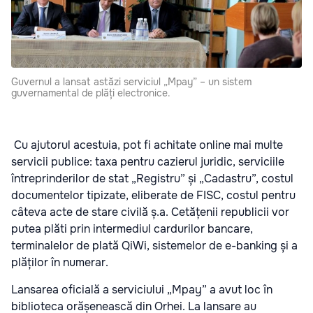
Guvernul a lansat astăzi serviciul „Mpay” – un sistem
guvernamental de plăți electronice.
Cu ajutorul acestuia, pot fi achitate online mai multe
servicii publice: taxa pentru cazierul juridic, serviciile
întreprinderilor de stat „Registru” și „Cadastru”, costul
documentelor tipizate, eliberate de FISC, costul pentru
câteva acte de stare civilă ș.a. Cetățenii republicii vor
putea plăti prin intermediul cardurilor bancare,
terminalelor de plată QiWi, sistemelor de e-banking și a
plăților în numerar.
Lansarea oficială a serviciului „Mpay” a avut loc în
biblioteca orășenească din Orhei. La lansare au