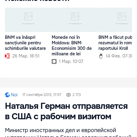
BNM va înăspri
Monede noi în
BNM a făcut publi
sancțiunile pentru
Moldova: BNM:
rezumatul în român
schimburile valutare
Economisim 300 de
raportului Kroll
milioane de lei
26 Мар. 18:51
14 Фев. 07:30
1 Мар. 10:07
Noi
17 сентября 2013, 17:57
2 173
Наталья Герман отправляется
в США с рабочим визитом
Министр иностранных дел и европейской