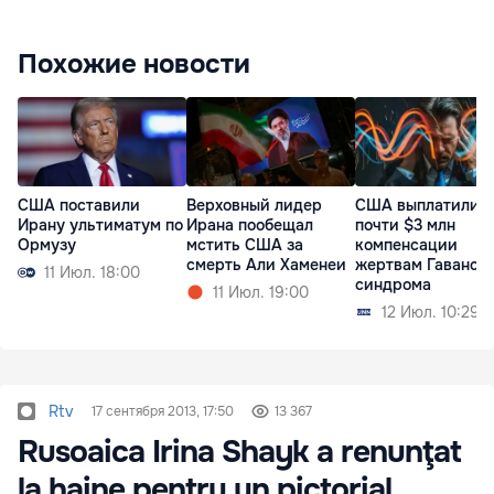
Похожие новости
США поставили
Верховный лидер
США выплатили
Ирану ультиматум по
Ирана пообещал
почти $3 млн
Ормузу
мстить США за
компенсации
смерть Али Хаменеи
жертвам Гаванск
11 Июл. 18:00
синдрома
11 Июл. 19:00
12 Июл. 10:29
Rtv
17 сентября 2013, 17:50
13 367
Rusoaica Irina Shayk a renunţat
la haine pentru un pictorial