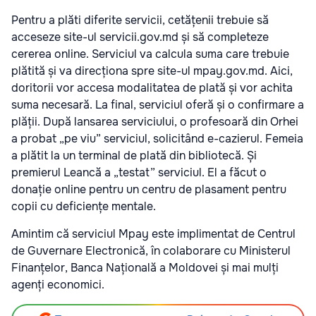
Pentru a plăti diferite servicii, cetățenii trebuie să
acceseze site-ul servicii.gov.md și să completeze
cererea online. Serviciul va calcula suma care trebuie
plătită și va direcționa spre site-ul mpay.gov.md. Aici,
doritorii vor accesa modalitatea de plată și vor achita
suma necesară. La final, serviciul oferă și o confirmare a
plății. După lansarea serviciului, o profesoară din Orhei
a probat „pe viu” serviciul, solicitând e-cazierul. Femeia
a plătit la un terminal de plată din bibliotecă. Și
premierul Leancă a „testat” serviciul. El a făcut o
donație online pentru un centru de plasament pentru
copii cu deficiențe mentale.
Amintim că serviciul Mpay este implimentat de Centrul
de Guvernare Electronică, în colaborare cu Ministerul
Finanțelor, Banca Națională a Moldovei și mai mulți
agenți economici.