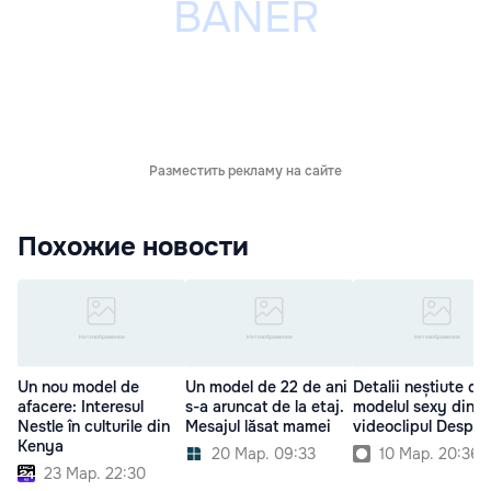
Разместить рекламу на сайте
Похожие новости
Un nou model de
Un model de 22 de ani
Detalii neștiute de
afacere: Interesul
s-a aruncat de la etaj.
modelul sexy din
Nestle în culturile din
Mesajul lăsat mamei
videoclipul Despac
Kenya
20 Мар. 09:33
10 Мар. 20:36
23 Мар. 22:30