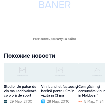
Разместить рекламу на сайте
Похожие новости
Studiu: Un pahar de
Vin, banchet fastuos şi
Cum găsim și
vin roșu echivalează
berlină pentru Kim în
consumăm vinurile
cu o oră de sport
vizita în China
în Moldova ®
29 Мар. 21:00
28 Мар. 20:10
5 Мар. 11:34