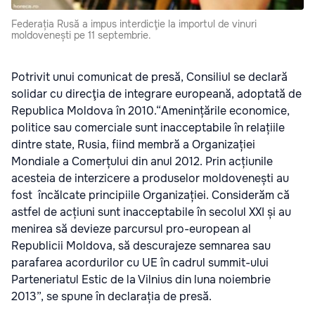
Federația Rusă a impus interdicţie la importul de vinuri
moldovenești pe 11 septembrie.
Potrivit unui comunicat de presă, Consiliul se declară
solidar cu direcţia de integrare europeană, adoptată de
Republica Moldova în 2010.“Amenințările economice,
politice sau comerciale sunt inacceptabile în relațiile
dintre state, Rusia, fiind membră a Organizației
Mondiale a Comerțului din anul 2012. Prin acțiunile
acesteia de interzicere a produselor moldovenești au
fost încălcate principiile Organizației. Considerăm că
astfel de acțiuni sunt inacceptabile în secolul XXI și au
menirea să devieze parcursul pro-european al
Republicii Moldova, să descurajeze semnarea sau
parafarea acordurilor cu UE în cadrul summit-ului
Parteneriatul Estic de la Vilnius din luna noiembrie
2013”, se spune în declarația de presă.