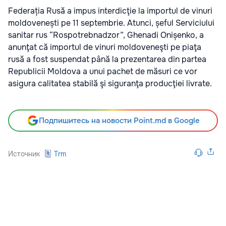
Federația Rusă a impus interdicţie la importul de vinuri
moldovenești pe 11 septembrie. Atunci, șeful Serviciului
sanitar rus “Rospotrebnadzor”, Ghenadi Onișenko, a
anunţat că importul de vinuri moldoveneşti pe piaţa
rusă a fost suspendat până la prezentarea din partea
Republicii Moldova a unui pachet de măsuri ce vor
asigura calitatea stabilă şi siguranţa producţiei livrate.
Подпишитесь на новости Point.md в Google
Источник
Trm