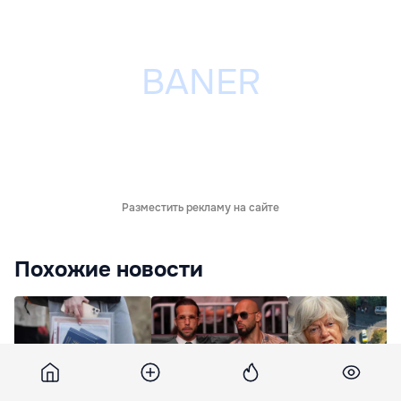
Разместить рекламу на сайте
Похожие новости
Более 60% беженцев
Эндрю Тейта и его
В Великобритани
из Украины
брата задержали в
арестовали