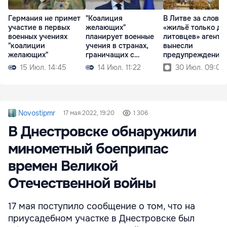
Германия не примет
"Коалиция
В Литве за слова
участие в первых
желающих"
«жильё только дл
военных учениях
планирует военные
литовцев» агенту
"коалиции
учения в странах,
вынесли
желающих"
граничащих с
предупреждение
Украиной
15 Июл. 14:45
14 Июл. 11:22
30 Июл. 09:02
Novostipmr
17 мая 2022, 19:20
1 306
В Днестровске обнаружили
минометный боеприпас
времен Великой
Отечественной войны
17 мая поступило сообщение о том, что на
приусадебном участке в Днестровске был