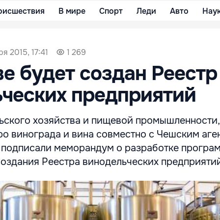
оисшествия
В мире
Спорт
Леди
Авто
Нау
ря 2015, 17:41
1 269
е будет создан Реестр
ческих предприятий
ьского хозяйства и пищевой промышленности,
о винограда и вина совместно с Чешским аге
 подписали меморандум о разработке програ
создания Реестра винодельческих предприятий