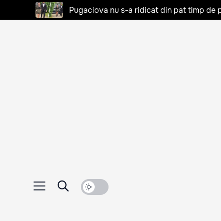
Pugaciova nu s-a ridicat din pat timp de pa