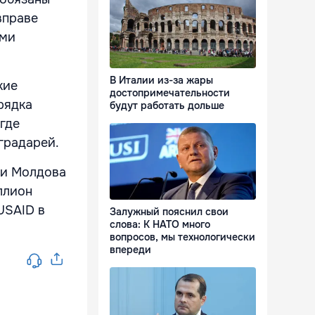
 вправе
ыми
В Италии из-за жары
кие
достопримечательности
рядка
будут работать дольше
где
градарей.
ки Молдова
ллион
USAID в
Залужный пояснил свои
слова: К НАТО много
вопросов, мы технологически
впереди