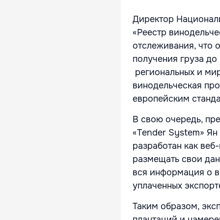
Директор Националь
«Реестр винодельче
отслеживания, что 
получения груза до
региональных и мир
винодельческая про
европейским станда
В свою очередь, пр
«Tender System» Ян
разработан как веб
размещать свои дан
вся информация о в
уплаченных экспорт
Таким образом, экс
плантаций и намере