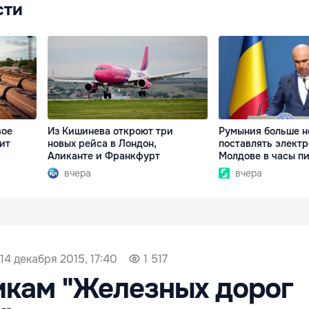
сти
вое
Из Кишинева откроют три
Румыния больше н
ит
новых рейса в Лондон,
поставлять элект
Аликанте и Франкфурт
Молдове в часы п
вчера
вчера
14 декабря 2015, 17:40
1 517
икам "Железных дорог