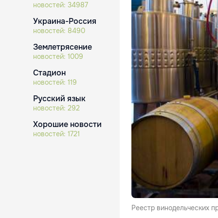
новостей:
34987
Украина-Россия
новостей:
8490
Землетрясение
новостей:
1009
Стадион
новостей:
119
Русский язык
новостей:
292
Хорошие новости
новостей:
1721
Реестр винодельческих п