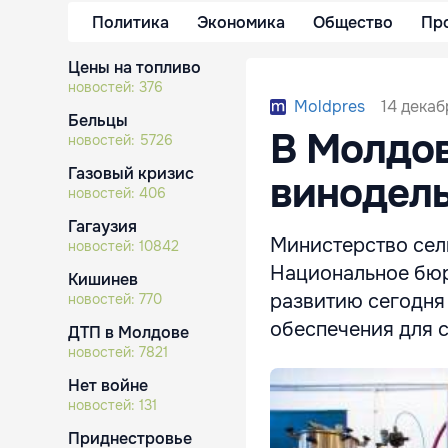
Политика
Экономика
Общество
Пр
Цены на топливо
новостей:
376
14 декаб
Moldpres
Бельцы
В Молдов
новостей:
5726
Газовый кризис
винодель
новостей:
406
Гагаузия
Министерство сел
новостей:
10842
Национальное бюр
Кишинев
развитию сегодня
новостей:
770
обеспечения для 
ДТП в Молдове
новостей:
7821
Нет войне
новостей:
131
Приднестровье