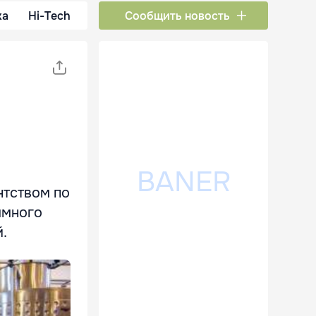
ка
Hi-Tech
Сообщить новость
нтством по
ммного
.