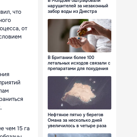
В Молдове оштрафовали
нарушителей за незаконный
вил, что
забор воды из Днестра
ного
оцесса, от
условием
В Британии более 100
летальных исходов связали с
препаратами для похудения
ения
дприятий
елам
раниться
,
Нефтяное пятно у берегов
Омана за несколько дней
увеличилось в четыре раза
е чем 15 га
 обязаны