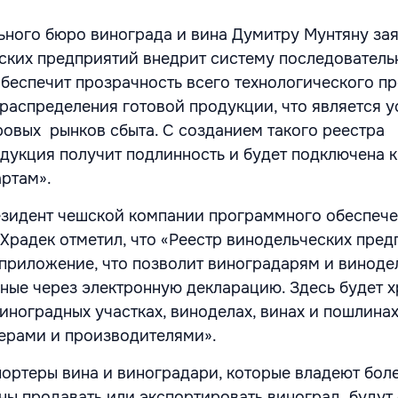
ного бюро винограда и вина Думитру Мунтяну зая
ских предприятий внедрит систему последователь
обеспечит прозрачность всего технологического пр
 распределения готовой продукции, что является 
овых рынков сбыта. С созданием такого реестра
дукция получит подлинность и будет подключена к
ртам».
езидент чешской компании программного обеспеч
 Храдек отметил, что «Реестр винодельческих пре
-приложение, что позволит виноградарям и винод
ные через электронную декларацию. Здесь будет х
иноградных участках, виноделах, винах и пошлинах
ерами и производителями».
портеры вина и виноградари, которые владеют боле
ны продавать или экспортировать виноград, будут