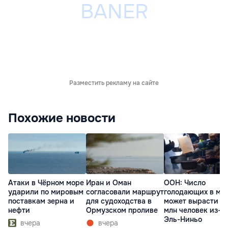
Разместить рекламу на сайте
Похожие новости
Атаки в Чёрном море
Иран и Оман
ООН: Число
ударили по мировым
согласовали маршрут
голодающих в ми
поставкам зерна и
для судоходства в
может вырасти д
нефти
Ормузском проливе
млн человек из-з
Эль-Ниньо
вчера
вчера