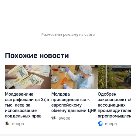
Разместить рекламу на сайте
Похожие новости
Молдаванина
Молдова
Одобрен
оштрафовали на 37,5
присоединяется к
законопроект об
тыс. леев за
европейскому
ассоциациях
использование
обмену данными ДНК
производителей 
поддельных прав
агропромышленн
вчера
комплексе
вчера
вчера