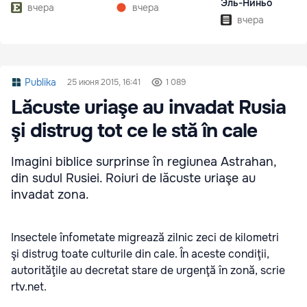
Эль-Ниньо
вчера
вчера
вчера
Publika
25 июня 2015, 16:41
1 089
Lăcuste uriaşe au invadat Rusia
şi distrug tot ce le stă în cale
Imagini biblice surprinse în regiunea Astrahan,
din sudul Rusiei. Roiuri de lăcuste uriaşe au
invadat zona.
Insectele înfometate migrează zilnic zeci de kilometri
şi distrug toate culturile din cale. În aceste condiţii,
autorităţile au decretat stare de urgenţă în zonă, scrie
rtv.net.