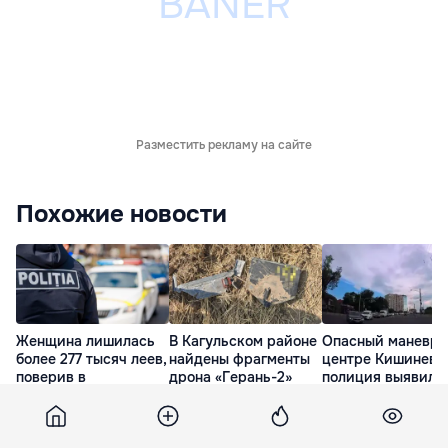
Разместить рекламу на сайте
Похожие новости
Женщина лишилась
В Кагульском районе
Опасный маневр 
более 277 тысяч леев,
найдены фрагменты
центре Кишинева
поверив в
дрона «Герань-2»
полиция выявила
«инвестиционную
нарушительницу
вчера
платформу»
вчера
вчера