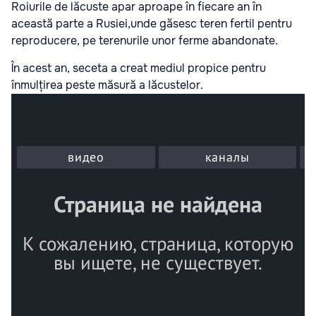
Roiurile de lăcuste apar aproape în fiecare an în
această parte a Rusiei,unde găsesc teren fertil pentru
reproducere, pe terenurile unor ferme abandonate.
În acest an, seceta a creat mediul propice pentru
înmulțirea peste măsură a lăcustelor.