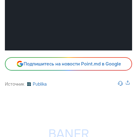
Подпишитесь на новости Point.md в Google
Источник
Publika