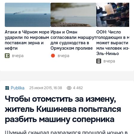
Атаки в Чёрном море
Иран и Оман
ООН: Число
ударили по мировым
согласовали маршрут
голодающих в ми
поставкам зерна и
для судоходства в
может вырасти д
нефти
Ормузском проливе
млн человек из-з
Эль-Ниньо
вчера
вчера
вчера
Publika
25 июня 2015, 16:38
4 462
Чтобы отомстить за измену,
житель Кишинева попытался
разбить машину соперника
Шумный скандал разразился прошлой ночью в