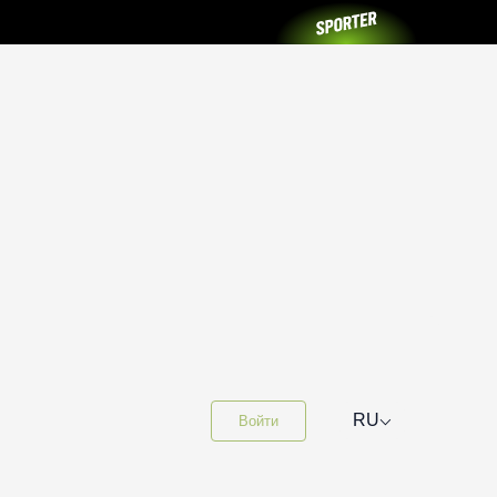
⌵
RU
Войти