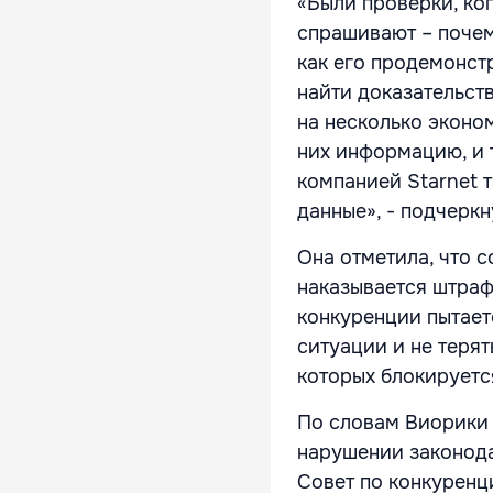
«Были проверки, ко
спрашивают – почем
как его продемонст
найти доказательст
на несколько эконо
них информацию, и т
компанией Starnet 
данные», - подчерк
Она отметила, что 
наказывается штраф
конкуренции пытает
ситуации и не терят
которых блокируетс
По словам Виорики 
нарушении законода
Совет по конкуренц