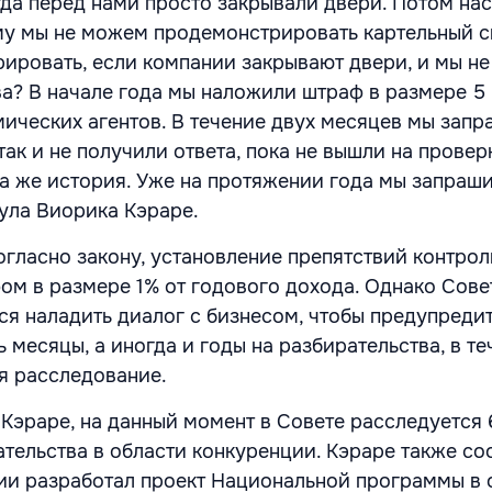
гда перед нами просто закрывали двери. Потом нас
у мы не можем продемонстрировать картельный с
рировать, если компании закрывают двери, и мы н
ва? В начале года мы наложили штраф в размере 5
мических агентов. В течение двух месяцев мы запр
ак и не получили ответа, пока не вышли на проверк
та же история. Уже на протяжении года мы запраш
нула Виорика Кэраре.
согласно закону, установление препятствий контро
ом в размере 1% от годового дохода. Однако Сове
ся наладить диалог с бизнесом, чтобы предупредит
ь месяцы, а иногда и годы на разбирательства, в т
я расследование.
Кэраре, на данный момент в Совете расследуется 
тельства в области конкуренции. Кэраре также со
ии разработал проект Национальной программы в 