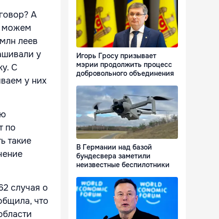
говор? А
е можем
 млн леев
ашивали у
Игорь Гросу призывает
мэрии продолжить процесс
у. С
добровольного объединения
иваем у них
лю
т по
ь такие
В Германии над базой
ечение
бундесвера заметили
неизвестные беспилотники
62 случая о
общила, что
области