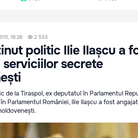
015, 18:26
2 533
inut politic Ilie Ilașcu a f
 serviciilor secrete
ești
ic de la Tiraspol, ex deputatul în Parlamentul Repu
n Parlamentul României, Ilie Ilașcu a fost angajat
 moldovenești.