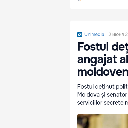
2 июня 2
Unimedia
Fostul deț
angajat al
moldoven
Fostul deținut polit
Moldova și senator î
serviciilor secrete