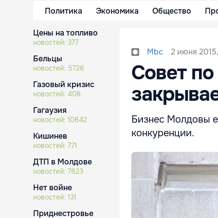
Политика
Экономика
Общество
Пр
Цены на топливо
новостей:
377
2 июня 2015,
Mbc
Бельцы
Совет по
новостей:
5726
Газовый кризис
закрывае
новостей:
408
Гагаузия
Бизнес Молдовы е
новостей:
10842
конкуренции.
Кишинев
новостей:
771
ДТП в Молдове
новостей:
7823
Нет войне
новостей:
131
Приднестровье