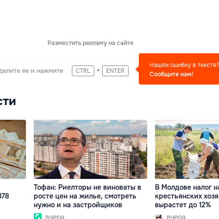
Разместить рекламу на сайте
Нашли ошибку в тексте
+
делите ее и нажмите
CTRL
ENTER
Сообщите нам!
сти
Тофан: Риелторы не виноваты в
В Молдове налог н
378
росте цен на жилье, смотреть
крестьянских хозя
нужно и на застройщиков
вырастет до 12%
вчера
вчера