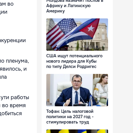
Молдова назначит послов в
ам во
Африку и Латинскую
Америку
ции
онкуренции
США ищут потенциального
ло пленума,
нового лидера для Кубы
по типу Делси Родригес
явилось, и
ила
сути работы
я во время
Тофан: Цель налоговой
добиться
политики на 2027 год -
стимулировать труд