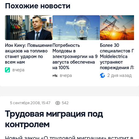
Похожие новости
Ион Кику: Повышение
Потребность
Более 30
акцизов на топливо
Молдовы в
специалистов ГП
станет ударом по
электроэнергии на 9
Moldelectrica
всем нам
августа обеспечена
устраняют
на 100%
повреждения ЛЭ
вчера
Бельцы-Днестров
вчера
2 дня назад
5 сентября 2008, 15:47
542
Трудовая миграция под
контролем
Новый закон «О трудовой миграции» вступит в