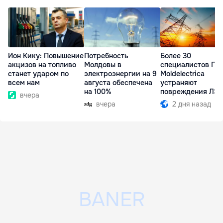
Ион Кику: Повышение
Потребность
Более 30
акцизов на топливо
Молдовы в
специалистов ГП
станет ударом по
электроэнергии на 9
Moldelectrica
всем нам
августа обеспечена
устраняют
на 100%
повреждения ЛЭ
вчера
Бельцы-Днестров
вчера
2 дня назад