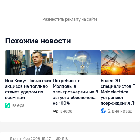
Разместить рекламу на сайте
Похожие новости
Ион Кику: Повышение
Потребность
Более 30
акцизов на топливо
Молдовы в
специалистов ГП
станет ударом по
электроэнергии на 9
Moldelectrica
всем нам
августа обеспечена
устраняют
на 100%
повреждения ЛЭ
вчера
Бельцы-Днестров
вчера
2 дня назад
5 сентября 2008, 15:47
518