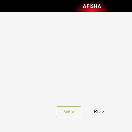
⌵
RU
Войти