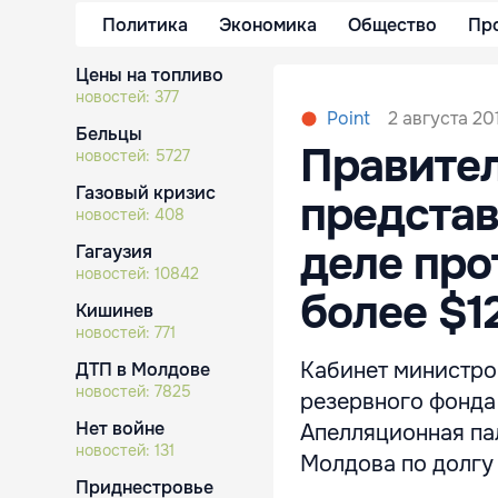
Политика
Экономика
Общество
Пр
Цены на топливо
новостей:
377
2 августа 201
Point
Бельцы
Правител
новостей:
5727
Газовый кризис
представ
новостей:
408
деле про
Гагаузия
новостей:
10842
более $1
Кишинев
новостей:
771
Кабинет министро
ДТП в Молдове
новостей:
7825
резервного фонда 
Нет войне
Апелляционная па
новостей:
131
Молдова по долгу
Приднестровье