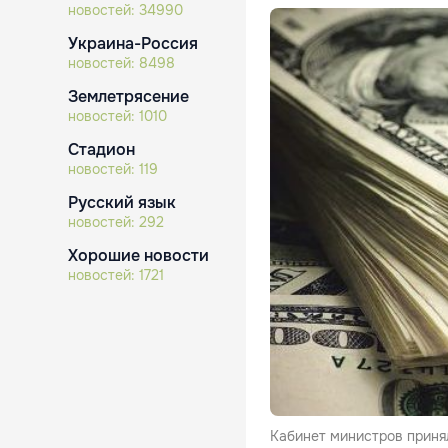
новостей:
34990
Украина-Россия
новостей:
8498
Землетрясение
новостей:
1010
Стадион
новостей:
119
Русский язык
новостей:
292
Хорошие новости
новостей:
1721
Кабинет министров приня