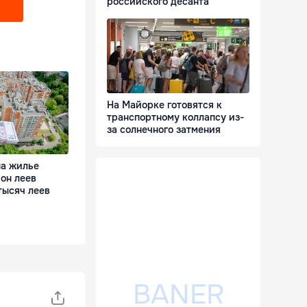
российского десанта
На Майорке готовятся к
транспортному коллапсу из-
за солнечного затмения
на жилье
он леев
тысяч леев