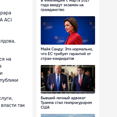
В Финляндии с марта 2027
года введут экзамен на
гражданство
орара
A ACI
олдова,
Майя Санду: Это нормально,
что ЕС требует гарантий от
ся на
стран-кандидатов
в
ии
спублики
слуги,
Бывший личный адвокат
Трампа стал генпрокурором
 власти так
США