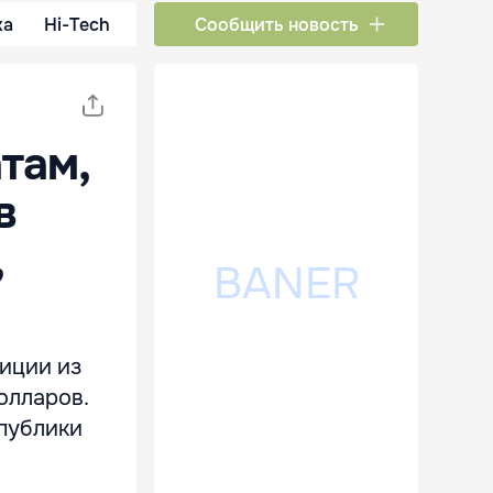
ка
Hi-Tech
Сообщить новость
там,
в
,
иции из
олларов.
публики