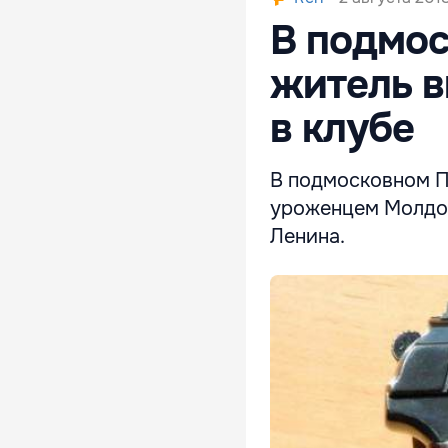
В подмо
житель в
в клубе
В подмосковном П
уроженцем Молдов
Ленина.