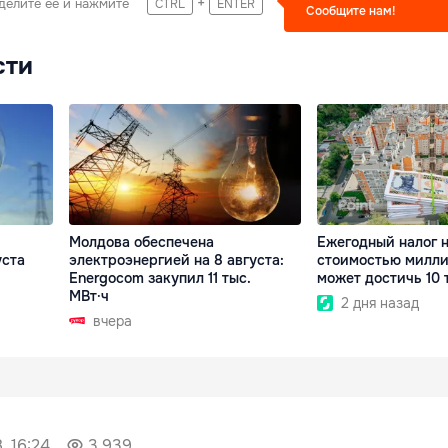
+
делите ее и нажмите
CTRL
ENTER
Сообщите нам!
сти
Молдова обеспечена
Ежегодный налог 
уста
электроэнергией на 8 августа:
стоимостью милли
Energocom закупил 11 тыс.
может достичь 10 
МВт·ч
2 дня назад
вчера
, 16:24
3 939