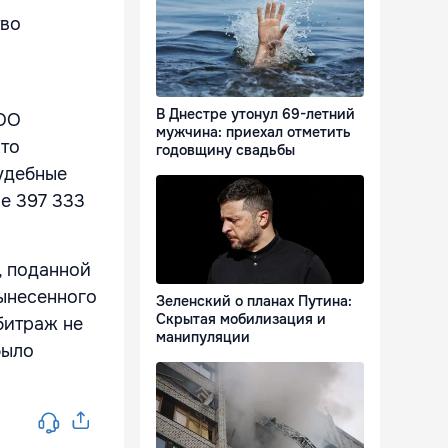
тво
В Днестре утонул 69-летний
ООО
мужчина: приехал отметить
что
годовщину свадьбы
судебные
е 397 333
, поданной
ынесенного
Зеленский о планах Путина:
Скрытая мобилизация и
битраж не
манипуляции
было