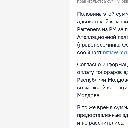
правительства сумму, экв
Половина этой сумм
адвокатской компан
Parteners из РМ за
Апелляционной пал
(правопреемника ОО
сообщает
bizlaw.md
Согласно информаци
оплату гонораров а
Республики Молдов
возможной кассаци
Молдова.
В то же время сумма
предоставленные адв
и не рассчитались.