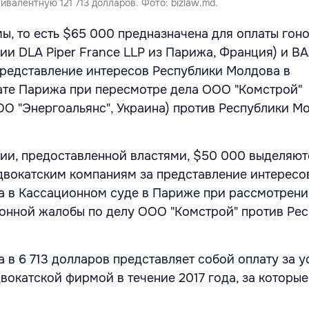
ивалентную 121 713 долларов. Фото: bizlaw.md.
ы, то есть $65 000 предназначена для оплаты гон
ии DLA Piper France LLP из Парижа, Франция) и BA
 представление интересов Республики Молдова в
ате Парижа при пересмотре дела ООО "Комстрой"
О "Энергоальянс", Украина) против Республики М
.
и, предоставленной властями, $50 000 выделяют
двокатским компаниям за представление интересо
а в Кассационном суде в Париже при рассмотрен
онной жалобы по делу ООО "Комстрой" против Ре
 в 6 713 долларов представляет собой оплату за у
окатской фирмой в течение 2017 года, за которые