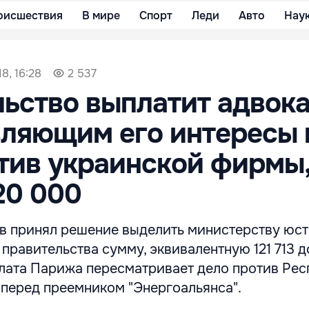
оисшествия
В мире
Спорт
Леди
Авто
Нау
8, 16:28
2 537
ьство выплатит адвока
ляющим его интересы 
тив украинской фирмы
20 000
в принял решение выделить министерству юст
правительства сумму, эквивалентную 121 713 д
лата Парижа пересматривает дело против Рес
 перед преемником "Энергоальянса".