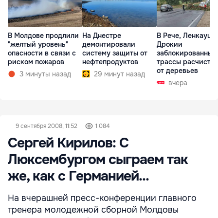
В Молдове продлили
На Днестре
В Рече, Ленкауца
"желтый уровень"
демонтировали
Дрокии
опасности в связи с
систему защиты от
заблокированные
риском пожаров
нефтепродуктов
трассы расчисти
от деревьев
3 минуты назад
29 минут назад
вчера
9 сентября 2008, 11:52
1 084
Сергей Кирилов: С
Люксембургом сыграем так
же, как с Германией...
На вчерашней пресс-конференции главного
тренера молодежной сборной Молдовы