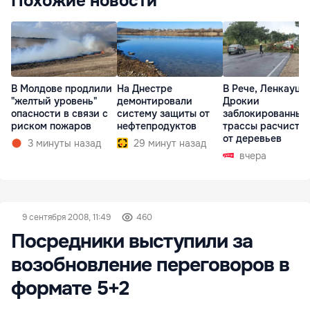
Похожие новости
В Молдове продлили
На Днестре
В Рече, Ленкауца
"желтый уровень"
демонтировали
Дрокии
опасности в связи с
систему защиты от
заблокированные
риском пожаров
нефтепродуктов
трассы расчисти
от деревьев
3 минуты назад
29 минут назад
вчера
9 сентября 2008, 11:49
460
Посредники выступили за
возобновление переговоров в
формате 5+2