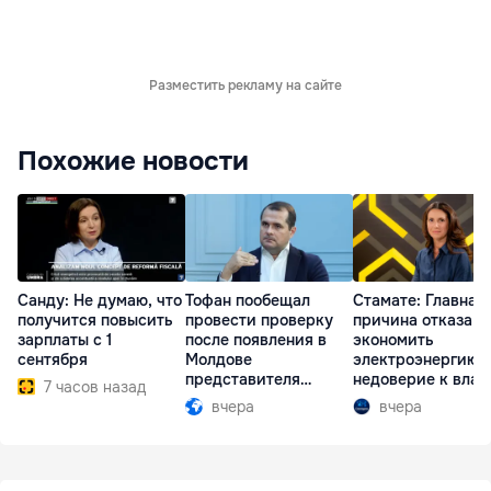
Разместить рекламу на сайте
Похожие новости
Санду: Не думаю, что
Тофан пообещал
Стамате: Главная
получится повысить
провести проверку
причина отказа
зарплаты с 1
после появления в
экономить
сентября
Молдове
электроэнергию 
представителя
недоверие к влас
7 часов назад
Южной Осетии
вчера
вчера