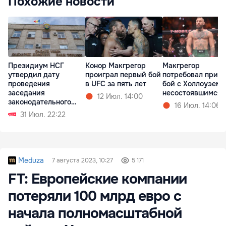
Похожие новости
Президиум НСГ
Конор Макгрегор
Макгрегор
утвердил дату
проиграл первый бой
потребовал призн
проведения
в UFC за пять лет
бой с Холлоуэем
заседания
несостоявшимся
12 Июл. 14:00
законодательного
16 Июл. 14:06
органа автономии
31 Июл. 22:22
Meduza
7 августа 2023, 10:27
5 171
FT: Европейские компании
потеряли 100 млрд евро с
начала полномасштабной