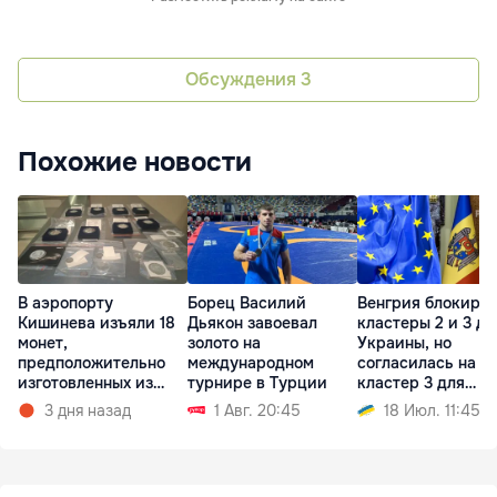
Обсуждения
3
Похожие новости
В аэропорту
Борец Василий
Венгрия блокиру
Кишинева изъяли 18
Дьякон завоевал
кластеры 2 и 3 дл
монет,
золото на
Украины, но
предположительно
международном
согласилась на
изготовленных из
турнире в Турции
кластер 3 для
серебра
Молдовы
3 дня назад
1 Авг. 20:45
18 Июл. 11:45