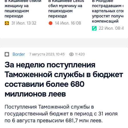
В Кишиневе сбили
В Кишиневе Lexus
В Молдове
женщину на
сбил мужчину на
пострадавшим от
пешеходном
пешеходном
картельных сгово
переходе
переходе
упростят получен
компенсаций
31 Июл. 13:32
14 Июл. 16:08
22 Июл. 08:49
Border
7 августа 2023, 10:45
11 420
За неделю поступления
Таможенной службы в бюджет
составили более 680
миллионов леев
Поступления Таможенной службы в
государственный бюджет в период с 31 июля
по 6 августа превысили 681,7 млн леев.