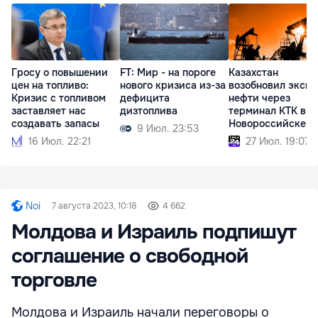
Гросу о повышении
FT: Мир - на пороге
Казахстан
цен на топливо:
нового кризиса из-за
возобновил экспо
Кризис с топливом
дефицита
нефти через
заставляет нас
дизтоплива
терминал КТК в
создавать запасы
Новороссийске
9 Июл. 23:53
16 Июл. 22:21
27 Июл. 19:07
Noi
7 августа 2023, 10:18
4 662
Молдова и Израиль подпишут
соглашение о свободной
торговле
Молдова и Израиль начали переговоры о