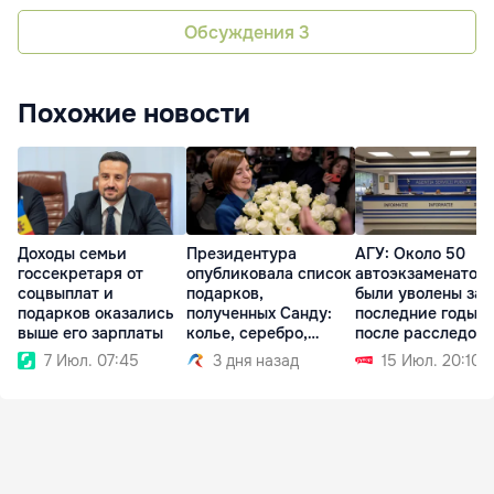
Обсуждения
3
Похожие новости
Доходы семьи
Президентура
АГУ: Около 50
госсекретаря от
опубликовала список
автоэкзаменатор
соцвыплат и
подарков,
были уволены за
подарков оказались
полученных Санду:
последние годы
выше его зарплаты
колье, серебро,
после расследов
ковер
7 Июл. 07:45
3 дня назад
15 Июл. 20:10