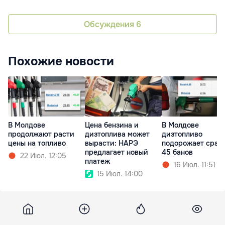
Обсуждения
6
Похожие новости
В Молдове
Цена бензина и
В Молдове
продолжают расти
дизтоплива может
дизтопливо
цены на топливо
вырасти: НАРЭ
подорожает сразу
предлагает новый
45 банов
22 Июл. 12:05
платеж
16 Июл. 11:51
15 Июл. 14:00
Eurointegration
28 мая 2026, 12:10
9 047