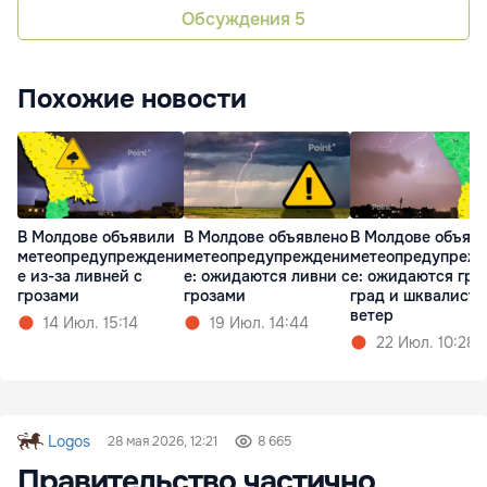
Обсуждения
5
Похожие новости
В Молдове объявили
В Молдове объявлено
В Молдове объяв
метеопредупреждени
метеопредупреждени
метеопредупреж
е из-за ливней с
е: ожидаются ливни с
е: ожидаются гро
грозами
грозами
град и шквалист
ветер
14 Июл. 15:14
19 Июл. 14:44
22 Июл. 10:28
Logos
28 мая 2026, 12:21
8 665
Правительство частично