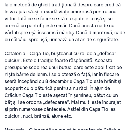
la o metodă de ghicit tradiţională despre care cred că
le va ajuta să-şi prevadă viaţa amoroasă pentru anul
viitor. Iată ce se face: se stă cu spatele la uşă şi se
aruncă un pantof peste umăr. Dacă acesta cade cu
vârful spre uşă înseamnă măritiş. Dacă dimpotrivă, cade
cu călcâiul spre uşă, urmează un al an de singurătate.
Catalonia - Caga Tio, buşteanul cu rol de a „defeca”
dulciuri. Este o tradiţie foarte răspândită. Aceasta
presupune scobirea unui butuc, care este apoi fixat pe
nişte bârne de lemn. I se pictează o faţă, iar în fiecare
seară începând cu 8 decembrie Caga Tio este hrănit şi
acoperit cu o păturică pentru a nu răci. În ajun de
Crăciun Caga Tio este aşezat în şemineu, bătut cu un
băţ şi i se ordonă „defecarea”. Mai mult, este încurajat
şi prin numeroase cântecele. Astfel din Caga Tio ies
dulciuri, nuci, brânză, alune etc.