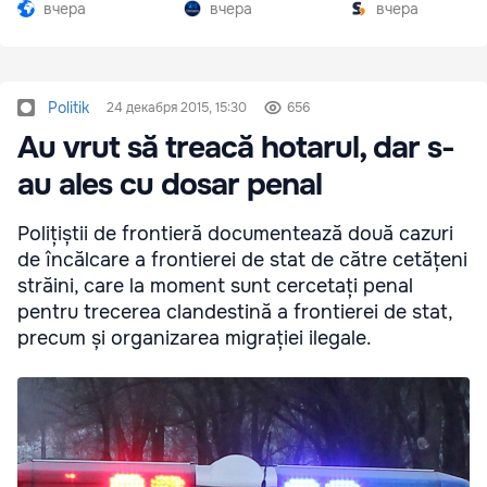
Южной Осетии
разгар кризиса
вчера
вчера
вчера
Politik
24 декабря 2015, 15:30
656
Au vrut să treacă hotarul, dar s-
au ales cu dosar penal
Polițiștii de frontieră documentează două cazuri
de încălcare a frontierei de stat de către cetățeni
străini, care la moment sunt cercetați penal
pentru trecerea clandestină a frontierei de stat,
precum și organizarea migrației ilegale.