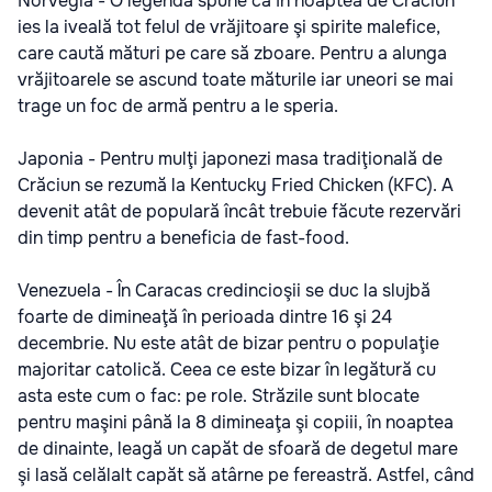
Norvegia - O legendă spune că în noaptea de Crăciun
ies la iveală tot felul de vrăjitoare şi spirite malefice,
care caută mături pe care să zboare. Pentru a alunga
vrăjitoarele se ascund toate măturile iar uneori se mai
trage un foc de armă pentru a le speria.
Japonia - Pentru mulţi japonezi masa tradiţională de
Crăciun se rezumă la Kentucky Fried Chicken (KFC). A
devenit atât de populară încât trebuie făcute rezervări
din timp pentru a beneficia de fast-food.
Venezuela - În Caracas credincioşii se duc la slujbă
foarte de dimineaţă în perioada dintre 16 şi 24
decembrie. Nu este atât de bizar pentru o populaţie
majoritar catolică. Ceea ce este bizar în legătură cu
asta este cum o fac: pe role. Străzile sunt blocate
pentru maşini până la 8 dimineaţa şi copiii, în noaptea
de dinainte, leagă un capăt de sfoară de degetul mare
şi lasă celălalt capăt să atârne pe fereastră. Astfel, când