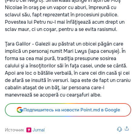
(Petru cel Negru). Sinterklaas ajunge în ajun de Moş
Nicolae în oraş pe un vapor cu aburi, împreună cu
sclavul său, fapt reprezentat în procesiuni publice.
Povestea lui Petru nu-l mai înfăţişează acum drept un
sclav maur, ci un coşar, pentru a se evita rasismul.
Ţara Galilor - Galezii au păstrat un obicei păgân care
implică un personaj numit Mari Lwys (iapa cenuşie). În
forma sa cea mai pură, tradiţia presupune sosirea
calului şi a însoţitorilor săi în faţa casei, unde se cântă.
Apoi are loc o bătălie verbală, în care cei din casă şi cei
de afară se insultă în versuri. Iapa este de fapt un craniu
cabalin ataşat de un băţ, iar persoana care-l
manevrează se acoperă cu cearşafuri albe.
Подпишитесь на новости Point.md в Google
Источник
Jurnal