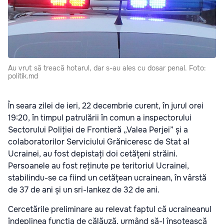
Au vrut să treacă hotarul, dar s-au ales cu dosar penal. Foto:
politik.md
În seara zilei de ieri, 22 decembrie curent, în jurul orei
19:20, în timpul patrulării în comun a inspectorului
Sectorului Poliției de Frontieră „Valea Perjei” și a
colaboratorilor Serviciului Grăniceresc de Stat al
Ucrainei, au fost depistați doi cetățeni străini.
Persoanele au fost reținute pe teritoriul Ucrainei,
stabilindu-se ca fiind un cetățean ucrainean, în vârstă
de 37 de ani și un sri-lankez de 32 de ani.
Cercetările preliminare au relevat faptul că ucraineanul
îndeplinea funcția de călăuză, urmând să-l însoțească