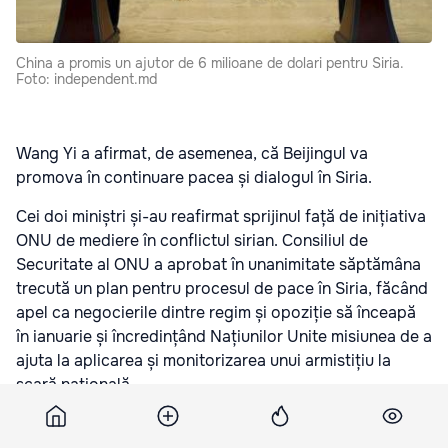
China a promis un ajutor de 6 milioane de dolari pentru Siria.
Foto: independent.md
Wang Yi a afirmat, de asemenea, că Beijingul va
promova în continuare pacea și dialogul în Siria.
Cei doi miniștri și-au reafirmat sprijinul față de inițiativa
ONU de mediere în conflictul sirian. Consiliul de
Securitate al ONU a aprobat în unanimitate săptămâna
trecută un plan pentru procesul de pace în Siria, făcând
apel ca negocierile dintre regim și opoziție să înceapă
în ianuarie și încredințând Națiunilor Unite misiunea de a
ajuta la aplicarea și monitorizarea unui armistițiu la
scară națională.
Walid al-Moallem a făcut apel, de asemenea, la Consiliul
de Securitate al ONU să blocheze finanțarea