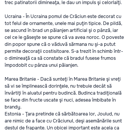
trec patinatorii dimineaţa, le dau un impuls şi celorlalţi.
Ucraina - În Ucraina pomul de Crăciun este decorat cu
tot felul de ornamente, unele mai puţin tipice. De pildă,
se ascund în brad un păianjen artificial şi o pânză, iar
cel ce le găseşte se spune că va avea noroc. O poveste
din popor spune că o văduvă sărmana nu şi-a putut
permite decoraţii costisitoare. S-a trezit în schimb într-
o dimineaţă ca să constate că bradul fusese frumos
împodobit cu pânza unui păianjen.
Marea Britanie - Dacă sunteţi în Marea Britanie şi vreţi
să vi se împlinească dorinţele, nu trebuie decât să
învârtiţi în aluatul pentru budincă. Budinca tradiţională
se face din fructe uscate şi nuci, adesea îmbibate în
brandy.
Estonia - Ţara pretinde că sărbătoarea lor, Joulud, nu
are nimic de a face cu Crăciunul, deşi asemănările sunt
destul de frapante. Un obicei important este acela ca