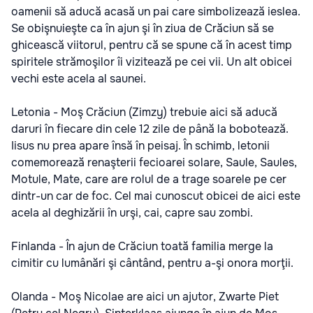
oamenii să aducă acasă un pai care simbolizează ieslea.
Se obişnuieşte ca în ajun şi în ziua de Crăciun să se
ghicească viitorul, pentru că se spune că în acest timp
spiritele strămoşilor îi vizitează pe cei vii. Un alt obicei
vechi este acela al saunei.
Letonia - Moş Crăciun (Zimzy) trebuie aici să aducă
daruri în fiecare din cele 12 zile de până la bobotează.
Iisus nu prea apare însă în peisaj. În schimb, letonii
comemorează renaşterii fecioarei solare, Saule, Saules,
Motule, Mate, care are rolul de a trage soarele pe cer
dintr-un car de foc. Cel mai cunoscut obicei de aici este
acela al deghizării în urşi, cai, capre sau zombi.
Finlanda - În ajun de Crăciun toată familia merge la
cimitir cu lumânări şi cântând, pentru a-şi onora morţii.
Olanda - Moş Nicolae are aici un ajutor, Zwarte Piet