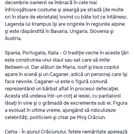
decembrie oamenii se îmbracă în cele mai
înfricoşătoare costume şi aleargă pe stradă (de multe
ori în stare de ebrietate) lovind cu bâte tot ce întâlnesc.
Legenda lui Krampus îşi are originile în regiunile alpine
şi este răspândită în Bavaria, Ungaria, Slovenia şi
Austria.
Spania, Portugalia, Italia - O tradiţie veche în aceste ţări
este construirea unui staul sau sat care să imite
Betleem-ul. Dar alături de Maria, Iosif şi Iisus copilul
apare în scenă şi un Caganer, adică un personaj care îşi
face nevoile. Caganer-ul este o figură comună
reprezentând un bărbat aflat în procesul defecaţiei.
Acesta stă undeva într-un colţ al ieslei, cu pantalonii
lăsaţi în vine şi o grămadă de excremente sub el. Figura
a evoluat în ultima vreme, ajungând să ridiculizeze
celebrităţi, politicieni şi chiar pe Moş Crăciun.
Cehia - În ajunul Crăciunului, fetele nemăritate apelează