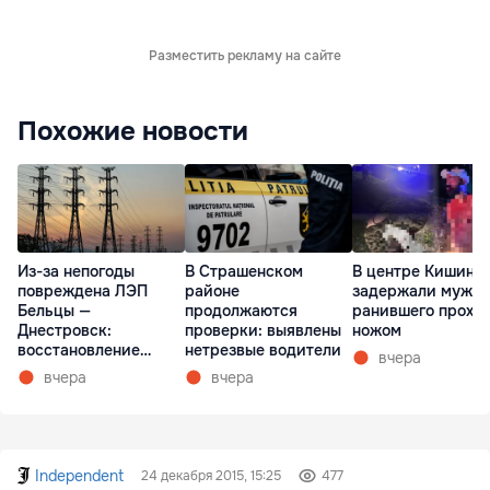
Разместить рекламу на сайте
Похожие новости
Из-за непогоды
В Страшенском
В центре Кишине
повреждена ЛЭП
районе
задержали мужчи
Бельцы —
продолжаются
ранившего прохо
Днестровск:
проверки: выявлены
ножом
восстановление
нетрезвые водители
вчера
займет более недели
вчера
вчера
Independent
24 декабря 2015, 15:25
477