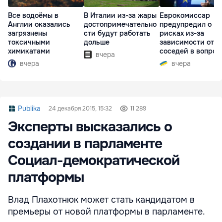
Все водоёмы в
В Италии из-за жары
Еврокомиссар
Англии оказались
достопримечательно
предупредил о
загрязнены
сти будут работать
рисках из-за
токсичными
дольше
зависимости от
химикатами
соседей в вопрос
вчера
границ
вчера
вчера
Publika
24 декабря 2015, 15:32
11 289
Эксперты высказались о
создании в парламенте
Социал-демократической
платформы
Влад Плахотнюк может стать кандидатом в
премьеры от новой платформы в парламенте.