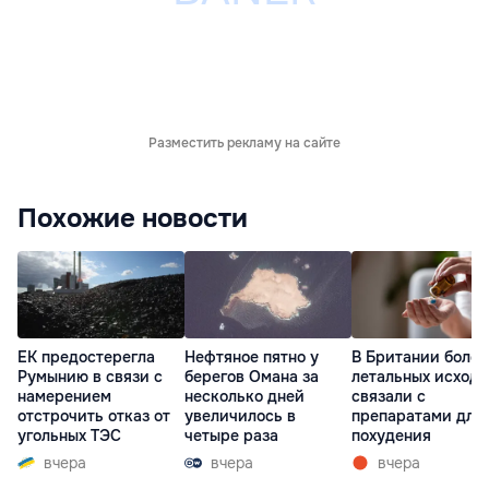
Разместить рекламу на сайте
Похожие новости
ЕК предостерегла
Нефтяное пятно у
В Британии более
Румынию в связи с
берегов Омана за
летальных исходо
намерением
несколько дней
связали с
отстрочить отказ от
увеличилось в
препаратами для
угольных ТЭС
четыре раза
похудения
вчера
вчера
вчера