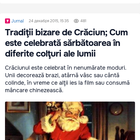
Jurnal
24 декабря 2015, 15:35
481
Tradiţii bizare de Crăciun; Cum
este celebrată sărbătoarea în
diferite colţuri ale lumii
Crăciunul este celebrat în nenumărate moduri.
Unii decorează brazi, atârnă vâsc sau cântă
colinde, în vreme ce alţii ies la film sau consumă
mâncare chinezească.