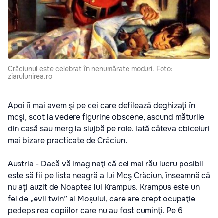
Crăciunul este celebrat în nenumărate moduri. Foto:
ziarulunirea.ro
Apoi îi mai avem şi pe cei care defilează deghizaţi în
moşi, scot la vedere figurine obscene, ascund măturile
din casă sau merg la slujbă pe role. Iată câteva obiceiuri
mai bizare practicate de Crăciun.
Austria - Dacă vă imaginaţi că cel mai rău lucru posibil
este să fii pe lista neagră a lui Moş Crăciun, înseamnă că
nu aţi auzit de Noaptea lui Krampus. Krampus este un
fel de „evil twin” al Moşului, care are drept ocupaţie
pedepsirea copiilor care nu au fost cuminţi. Pe 6