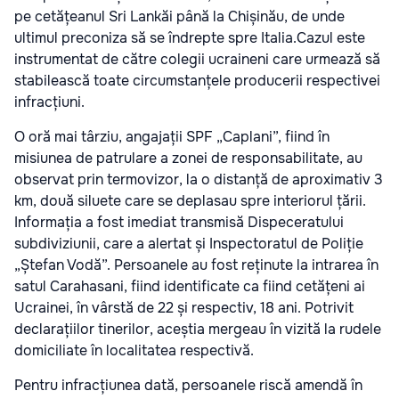
pe cetățeanul Sri Lankăi până la Chișinău, de unde
ultimul preconiza să se îndrepte spre Italia.Cazul este
instrumentat de către colegii ucraineni care urmează să
stabilească toate circumstanțele producerii respectivei
infracțiuni.
O oră mai târziu, angajații SPF „Caplani”, fiind în
misiunea de patrulare a zonei de responsabilitate, au
observat prin termovizor, la o distanță de aproximativ 3
km, două siluete care se deplasau spre interiorul țării.
Informația a fost imediat transmisă Dispeceratului
subdiviziunii, care a alertat și Inspectoratul de Poliție
„Ștefan Vodă”. Persoanele au fost reținute la intrarea în
satul Carahasani, fiind identificate ca fiind cetățeni ai
Ucrainei, în vârstă de 22 și respectiv, 18 ani. Potrivit
declarațiilor tinerilor, aceștia mergeau în vizită la rudele
domiciliate în localitatea respectivă.
Pentru infracțiunea dată, persoanele riscă amendă în