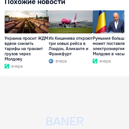
Похожие новости
Украина просит ЖДМ
Из Кишинева откроют
Румыния больше 
вдвое снизить
три новых рейса в
может поставлять
тарифы на транзит
Лондон, Аликанте и
электроэнергию
грузов через
Франкфурт
Молдове в часы п
Молдову
вчера
вчера
вчера