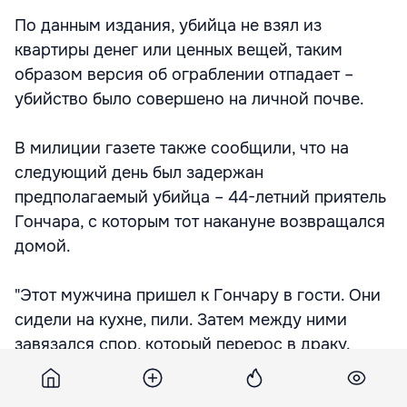
По данным издания, убийца не взял из
квартиры денег или ценных вещей, таким
образом версия об ограблении отпадает –
убийство было совершено на личной почве.
В милиции газете также сообщили, что на
следующий день был задержан
предполагаемый убийца – 44-летний приятель
Гончара, с которым тот накануне возвращался
домой.
"Этот мужчина пришел к Гончару в гости. Они
сидели на кухне, пили. Затем между ними
завязался спор, который перерос в драку.
После чего задержанный схватил со стола
кухонный нож и ударил им Гончара в горло.