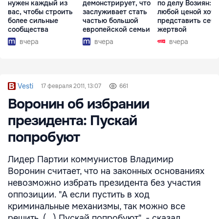
нужен каждый из
демонстрирует, что
по делу Возиян: 
вас, чтобы строить
заслуживает стать
любой ценой хоче
более сильные
частью большой
представить себя
сообщества
европейской семьи
жертвой
вчера
вчера
вчера
Vesti
17 февраля 2011, 13:07
661
Воронин об избрании
президента: Пускай
попробуют
Лидер Партии коммунистов Владимир
Воронин считает, что на законных основаниях
невозможно избрать президента без участия
оппозиции. "А если пустить в ход
криминальные механизмы, так можно все
решить. (...) Пускай попробуют", - сказал