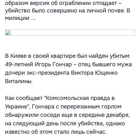
образом версия об ограблении отпадает –
убийство было совершено на личной почве. В
милиции ...
В Киеве в своей квартире был найден убитым
49-летний Игорь Гончар – отец бывшего мужа
дочери экс-президента Виктора Ющенко
Виталины.
Как сообщает "Комсомольская правда в
Украине", Гончара с перерезанным горлом
обнаружили соседи еще в середине декабря,
на следующий день после убийства, однако
известно об этом стало лишь сейчас.