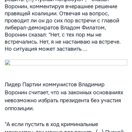
Воронин, комментируя вчерашнее решение
правящей коалиции. Отвечая на вопрос,
проводит ли он до сих пор встречи с главой
либерал-демократов Владом Филатом,
Воронин сказал: "Нет, с тех пор мы не
встречались. Нет, я не настаиваю на встрече.
Но ситуация может заставить ...
Лидер Партии коммунистов Владимир
Воронин считает, что на законных основаниях
невозможно избрать президента без участия
оппозиции.
"А если пустить в ход криминальные