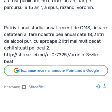
au fost publicate, nu ca intr-un an, dar pe
parcursul a 15 ani", a spus, razand, Voronin.
Potrivit unui studiu lansat recent de OMS, fiecare
cetatean al tarii noastre bea anual cate 18,2 litri
de alcool pur, cu aproape 2 litri mai mult decat
cehii situati pe locul 2.
http://stireazilei.md/c-0-7325,Voronin-3-zile-
beat
Подпишитесь на новости Point.md в Google
Источник
StireaZilei