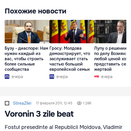
Похожие новости
Бузу - диаспоре: Нам
Гросу: Молдова
Лупу о решении с
нужен каждый из
демонстрирует, что
по делу Возиян: 
вас, чтобы строить
заслуживает стать
любой ценой хоче
более сильные
частью большой
представить себя
сообщества
европейской семьи
жертвой
вчера
вчера
вчера
StireaZilei
17 февраля 2011, 12:45
1 286
Voronin 3 zile beat
Fostul presedinte al Republicii Moldova, Vladimir