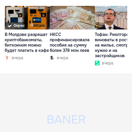
Опрос
В Молдове разрешат
НКСС
Тофан: Риелторы 
криптобанкоматы,
профинансировала
виноваты в росте
биткоином можно
пособия на сумму
на жилье, смотре
будет платить в кафе
более 378 млн леев
нужно и на
застройщиков
вчера
вчера
вчера