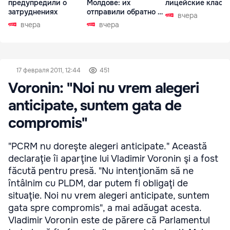
предупредили о
Молдове: их
лицейские класс
затруднениях
отправили обратно в
вчера
РФ
вчера
вчера
17 февраля 2011, 12:44
451
Voronin: "Noi nu vrem alegeri
anticipate, suntem gata de
compromis"
"PCRM nu doreşte alegeri anticipate." Această
declaraţie îi aparţine lui Vladimir Voronin şi a fost
făcută pentru presă. "Nu intenţionăm să ne
întâlnim cu PLDM, dar putem fi obligaţi de
situaţie. Noi nu vrem alegeri anticipate, suntem
gata spre compromis", a mai adăugat acesta.
Vladimir Voronin este de părere că Parlamentul