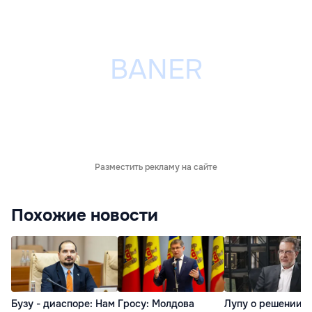
Разместить рекламу на сайте
Похожие новости
Бузу - диаспоре: Нам
Гросу: Молдова
Лупу о решении с