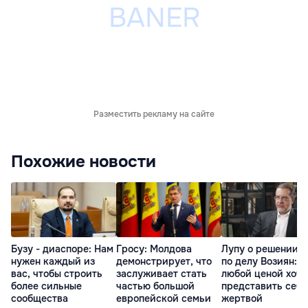
Разместить рекламу на сайте
Похожие новости
Бузу - диаспоре: Нам
Гросу: Молдова
Лупу о решении с
нужен каждый из
демонстрирует, что
по делу Возиян: 
вас, чтобы строить
заслуживает стать
любой ценой хоче
более сильные
частью большой
представить себя
сообщества
европейской семьи
жертвой