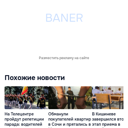
Разместить рекламу на сайте
Похожие новости
На Телецентре
Обманули
В Кишиневе
пройдут репетиции
покупателей квартир
завершился втор
парада: водителей
в Сочи и прятались в
этап приема в