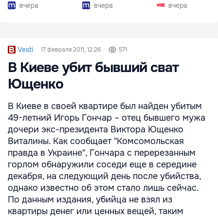
вчера
вчера
вчера
Vesti
17 февраля 2011, 12:26
571
В Киеве убит бывший сват
Ющенко
В Киеве в своей квартире был найден убитым
49-летний Игорь Гончар – отец бывшего мужа
дочери экс-президента Виктора Ющенко
Виталины. Как сообщает "Комсомольская
правда в Украине", Гончара с перерезанным
горлом обнаружили соседи еще в середине
декабря, на следующий день после убийства,
однако известно об этом стало лишь сейчас.
По данным издания, убийца не взял из
квартиры денег или ценных вещей, таким