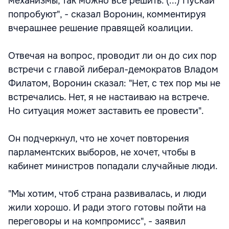
механизмы, так можно все решить. (...) Пускай
попробуют", - сказал Воронин, комментируя
вчерашнее решение правящей коалиции.
Отвечая на вопрос, проводит ли он до сих пор
встречи с главой либерал-демократов Владом
Филатом, Воронин сказал: "Нет, с тех пор мы не
встречались. Нет, я не настаиваю на встрече.
Но ситуация может заставить ее провести".
Он подчеркнул, что не хочет повторения
парламентских выборов, не хочет, чтобы в
кабинет министров попадали случайные люди.
"Мы хотим, чтоб страна развивалась, и люди
жили хорошо. И ради этого готовы пойти на
переговоры и на компромисс", - заявил