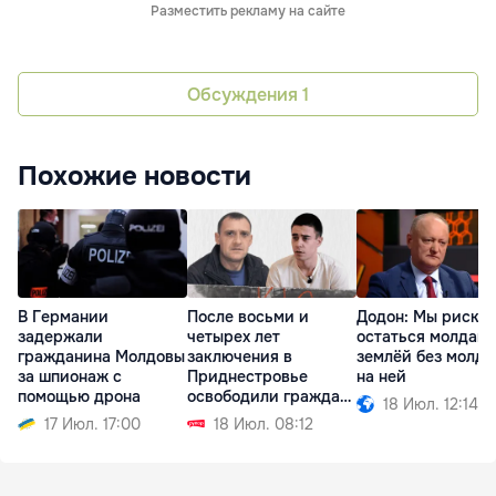
Разместить рекламу на сайте
Обсуждения
1
Похожие новости
В Германии
После восьми и
Додон: Мы риску
задержали
четырех лет
остаться молдав
гражданина Молдовы
заключения в
землёй без молда
за шпионаж с
Приднестровье
на ней
помощью дрона
освободили граждан
18 Июл. 12:14
Молдовы
17 Июл. 17:00
18 Июл. 08:12