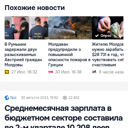
Похожие новости
Опрос
Молдаван
Жителю Молдовы
В Румынии
предупредили о
нужно зарабатыв
задержали двух
повышенной
$28 731 в год, что
разыскиваемых
опасности пожаров в
чувствовать себя
Австрией граждан
Греции
счастливым
Молдовы
30 Июл. 16:38
9 часов назад
27 Июл. 18:32
Noi
30 августа 2023, 19:52
22 832
Среднемесячная зарплата в
бюджетном секторе составила
во 2-м квартале 10 208 леев