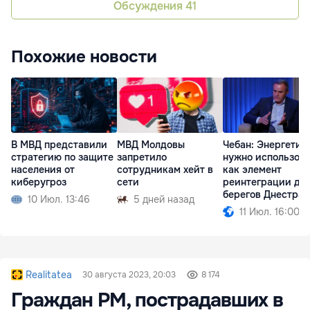
Обсуждения
41
Похожие новости
В МВД представили
МВД Молдовы
Чебан: Энергетик
стратегию по защите
запретило
нужно использов
населения от
сотрудникам хейт в
как элемент
киберугроз
сети
реинтеграции дв
берегов Днестра
10 Июл. 13:46
5 дней назад
11 Июл. 16:00
Realitatea
30 августа 2023, 20:03
8 174
Граждан РМ, пострадавших в