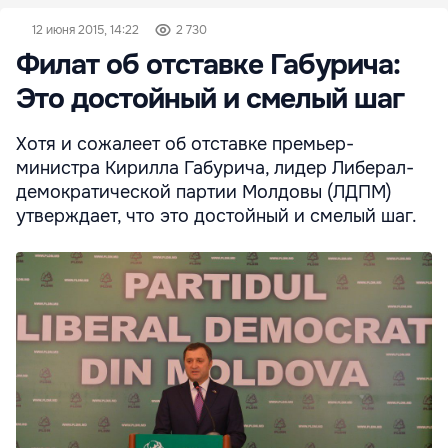
12 июня 2015, 14:22
2 730
Филат об отставке Габурича:
Это достойный и смелый шаг
Хотя и сожалеет об отставке премьер-
министра Кирилла Габурича, лидер Либерал-
демократической партии Молдовы (ЛДПМ)
утверждает, что это достойный и смелый шаг.