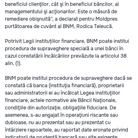
beneficiul clienţilor, cât şi în beneficiul băncilor, al
managementului şi acţionarilor. Este o măsură de
remediere obişnuită”, a declarat pentru Moldpres
purtătoarea de cuvânt al BNM, Rodica Teleucă.
Potrivit Legii instituțiilor financiare, BNM poate institui
procedura de supraveghere specială a unei bănci în
cazul constatării încălcărilor prevăzute la articolul 38
alin. (1).
BNM poate institui procedura de supraveghere dacă se
constată că banca (instituţia financiară), proprietarii
sau administratorii ei au încălcat Legea instituţiilor
financiare, actele normative ale Băncii Naţionale,
condiţiile din autorizaţie, obligaţiile fiduciare. De
asemenea, s-au angajat în operaţiuni riscante sau
dubioase, nu au prezentat sau au prezentat cu
întârziere rapoartele, au raportat date eronate privind
indicatorii de prudenţă bancară sau alte exigenţe