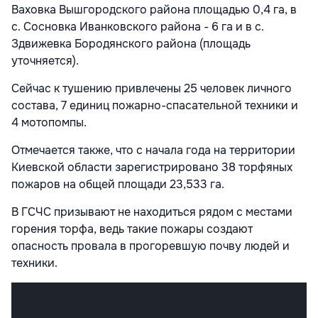
Ваховка Вышгородского района площадью 0,4 га, в
с. Сосновка Иванковского района - 6 га и в с.
Здвижевка Бородянского района (площадь
уточняется).
Сейчас к тушению привлечены 25 человек личного
состава, 7 единиц пожарно-спасательной техники и
4 мотопомпы.
Отмечается также, что с начала года на территории
Киевской области зарегистрировано 38 торфяных
пожаров на общей площади 23,533 га.
В ГСЧС призывают не находиться рядом с местами
горения торфа, ведь такие пожары создают
опасность провала в прогоревшую почву людей и
техники.