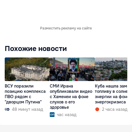
Разместить рекламу на сайте
Похожие новости
ВСУ поразили
СМИ Ирана
Куба нашла замен
позицию комплекса
опубликовали видео
топливу в солнеч
ПВО рядом с
с Хаменеи на фоне
энергии на фоне
"дворцом Путина"
слухов о его
энергокризиса
здоровье
48 минут назад
2 часа назад
час назад