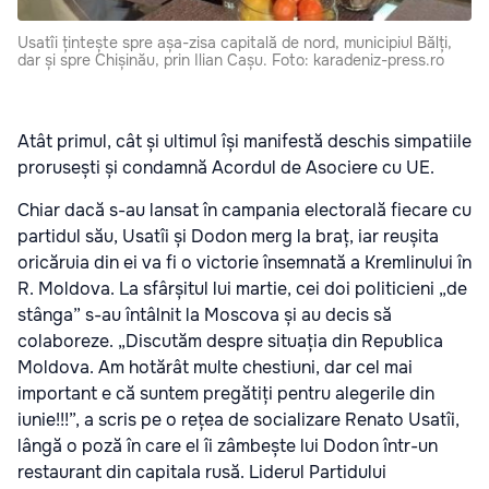
Usatîi țintește spre așa-zisa capitală de nord, municipiul Bălți,
dar și spre Chișinău, prin Ilian Cașu. Foto: karadeniz-press.ro
Atât primul, cât și ultimul își manifestă deschis simpatiile
prorusești și condamnă Acordul de Asociere cu UE.
Chiar dacă s-au lansat în campania electorală fiecare cu
partidul său, Usatîi și Dodon merg la braț, iar reușita
oricăruia din ei va fi o victorie însemnată a Kremlinului în
R. Moldova. La sfârșitul lui martie, cei doi politicieni „de
stânga” s-au întâlnit la Moscova și au decis să
colaboreze. „Discutăm despre situația din Republica
Moldova. Am hotărât multe chestiuni, dar cel mai
important e că suntem pregătiți pentru alegerile din
iunie!!!”, a scris pe o rețea de socializare Renato Usatîi,
lângă o poză în care el îi zâmbește lui Dodon într-un
restaurant din capitala rusă. Liderul Partidului