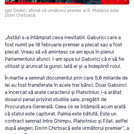
Igor Dodon, afirmă că următorul premier al R. Moldova este
Dorin Chirtoacă.
„Astăzi s-a întâmplat ceva inevitabil. Gaburici care a
fost numit pe 18 februarie premier a plecat sau a fost
plecat. Vreau să vă amintesc ce am spus în plenul
Parlamentului atunci. I-am spus lui Gaburici că o să fie
utilizat și aruncat la gunoi. Iată el și-a îndeplinit rolul.
În martie a semnat documentul prin care 5,6 miliarde de
lei au fost transferate în acele trei bănci. Doar Gaburici
a încercat să arate caracterul și Plahotniuc i-a arătat
dosarul penal privind studiile sale, pregătit de
Procuratura Generală. Ceea ce se întâmplă acum arată
că statul este capturat. Palma este bătută. Este un
contract semnat între Ghimpu, Plahotniuc și Filat, astfel
după alegeri, Dorin Chirtoacă este următorul premier”, a