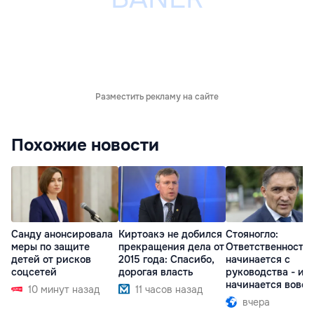
Разместить рекламу на сайте
Похожие новости
Санду анонсировала
Киртоакэ не добился
Стояногло:
меры по защите
прекращения дела от
Ответственность
детей от рисков
2015 года: Спасибо,
начинается с
соцсетей
дорогая власть
руководства - ил
начинается вовсе
10 минут назад
11 часов назад
вчера