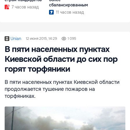
сбалансированным
7 часов назад
11 часов назад
Unian
12 июня 2015, 14:29
1 095
В пяти населенных пунктах
Киевской области до сих пор
горят торфяники
В пяти населенных пунктах Киевской области
продолжается тушение пожаров на
торфяниках.