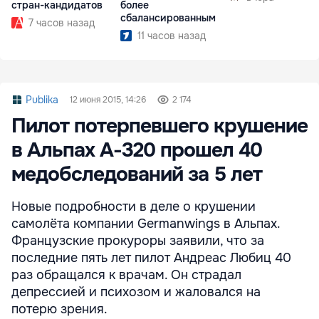
стран-кандидатов
более
сбалансированным
7 часов назад
11 часов назад
Publika
12 июня 2015, 14:26
2 174
Пилот потерпевшего крушение
в Альпах A-320 прошел 40
медобследований за 5 лет
Новые подробности в деле о крушении
самолёта компании Germanwings в Альпах.
Французские прокуроры заявили, что за
последние пять лет пилот Андреас Любиц 40
раз обращался к врачам. Он страдал
депрессией и психозом и жаловался на
потерю зрения.