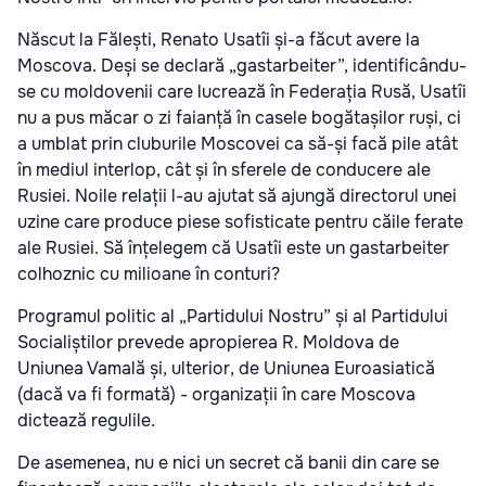
Născut la Fălești, Renato Usatîi și-a făcut avere la
Moscova. Deși se declară „gastarbeiter”, identificându-
se cu moldovenii care lucrează în Federația Rusă, Usatîi
nu a pus măcar o zi faianță în casele bogătașilor ruși, ci
a umblat prin cluburile Moscovei ca să-și facă pile atât
în mediul interlop, cât și în sferele de conducere ale
Rusiei. Noile relații l-au ajutat să ajungă directorul unei
uzine care produce piese sofisticate pentru căile ferate
ale Rusiei. Să înțelegem că Usatîi este un gastarbeiter
colhoznic cu milioane în conturi?
Programul politic al „Partidului Nostru” și al Partidului
Socialiștilor prevede apropierea R. Moldova de
Uniunea Vamală și, ulterior, de Uniunea Euroasiatică
(dacă va fi formată) - organizații în care Moscova
dictează regulile.
De asemenea, nu e nici un secret că banii din care se