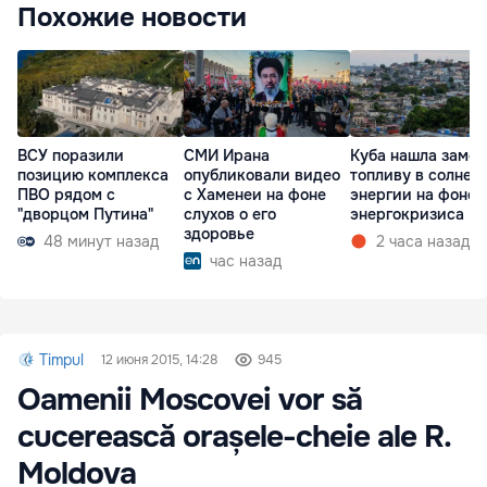
Похожие новости
ВСУ поразили
СМИ Ирана
Куба нашла замен
позицию комплекса
опубликовали видео
топливу в солнеч
ПВО рядом с
с Хаменеи на фоне
энергии на фоне
"дворцом Путина"
слухов о его
энергокризиса
здоровье
48 минут назад
2 часа назад
час назад
Timpul
12 июня 2015, 14:28
945
Oamenii Moscovei vor să
cucerească orașele-cheie ale R.
Moldova