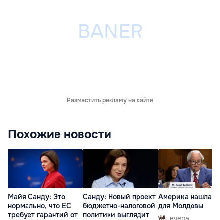
Разместить рекламу на сайте
Похожие новости
Майя Санду: Это
Санду: Новый проект
Америка нашла п
нормально, что ЕС
бюджетно-налоговой
для Молдовы
требует гарантий от
политики выглядит
вчера