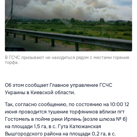
В ГСЧС призывают не находиться рядом с местами горения
торфа.
Об этом сообщает Главное управление ГСЧС
Украины в Киевской области.
Так, согласно сообщению, по состоянию на 10:00 12
июня проводится тушение торфяников вблизи пгт
Гостомель в пойме реки Ирпень (возле шлюза № 6)
на площади 1,5 га, в с. Гута Катюжанская
Вышгородского района на площади 0,2 га, в с.