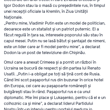
Igor Dodon stau la o masă cu președintele rus, în timpul
unei recepții oficiale la Kremlin, în Ziua Unității
Naționale.
„Pentru mine, Vladimir Putin este un model de politician,
deoarece este un statalist și un patriot puternic. El a
făcut regulă în țara sa, interesele poporului său stau în
capul mesei. Putin nu se lasă bătut și șantajat de nimeni,
este un lider care ar fi model pentru mine”, a declarat
Dodon la un post de televiziune din Chișinău.
Omul care a anexat Crimeea și a pornit un război în
Ucraina se bucură de respect și din partea lui Renato
Usatîi. „Putin i-a obligat pe toți să țină cont de Rusia.
Când îmi scot pașaportul rus din buzunar în orice hotel
din Europa, cei care au pașapoarte românești și
bulgărești stau în rând. Pașaportul rus e ca unul
diplomatic. Mie îmi place și Lukașenko, pentru că el e un
colhoznic ca și mine”, a declarat liderul Partidului
Nostru într-un interviu pentru portalul meduza.io.