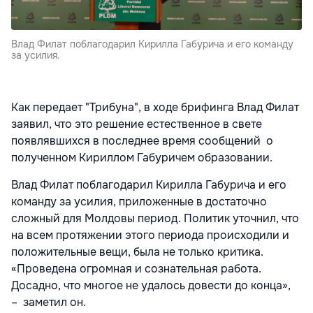
Влад Филат поблагодарил Кирилла Габурича и его команду
за усилия.
Как передает "Трибуна", в ходе брифинга Влад Филат
заявил, что это решение естественное в свете
появлявшихся в последнее время сообщений о
полученном Кириллом Габуричем образовании.
Влад Филат поблагодарил Кирилла Габурича и его
команду за усилия, приложенные в достаточно
сложный для Молдовы период. Политик уточнил, что
на всем протяжении этого периода происходили и
положительные вещи, была не только критика.
«Проведена огромная и сознательная работа.
Досадно, что многое не удалось довести до конца»,
– заметил он.