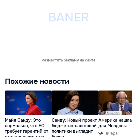
Разместить рекламу на сайте
Похожие новости
Майя Санду: Это
Санду: Новый проект
Америка нашла п
нормально, что ЕС
бюджетно-налоговой
для Молдовы
требует гарантий от
политики выглядит
вчера
стран-кандидатов
более