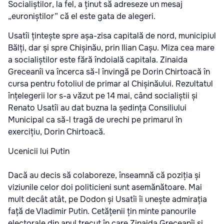
Socialiștilor, la fel, a ținut să adreseze un mesaj
„euroniștilor” că el este gata de alegeri.
Usatîi țintește spre așa-zisa capitală de nord, municipiul
Bălți, dar și spre Chișinău, prin Ilian Cașu. Miza cea mare
a socialiștilor este fără îndoială capitala. Zinaida
Greceanîi va încerca să-l învingă pe Dorin Chirtoacă în
cursa pentru fotoliul de primar al Chișinăului. Rezultatul
înțelegerii lor s-a văzut pe 14 mai, când socialiștii și
Renato Usatîi au dat buzna la ședința Consiliului
Municipal ca să-l tragă de urechi pe primarul în
exercițiu, Dorin Chirtoacă.
Ucenicii lui Putin
Dacă au decis să colaboreze, înseamnă că poziția și
viziunile celor doi politicieni sunt asemănătoare. Mai
mult decât atât, pe Dodon și Usatîi îi unește admirația
față de Vladimir Putin. Cetățenii țin minte panourile
electorale din anul trecut în care Zinaida Greceanîi și