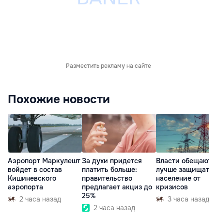
Разместить рекламу на сайте
Похожие новости
Аэропорт Маркулешт
За духи придется
Власти обещают
войдет в состав
платить больше:
лучше защищать
Кишиневского
правительство
население от
аэропорта
предлагает акциз до
кризисов
25%
2 часа назад
3 часа назад
2 часа назад