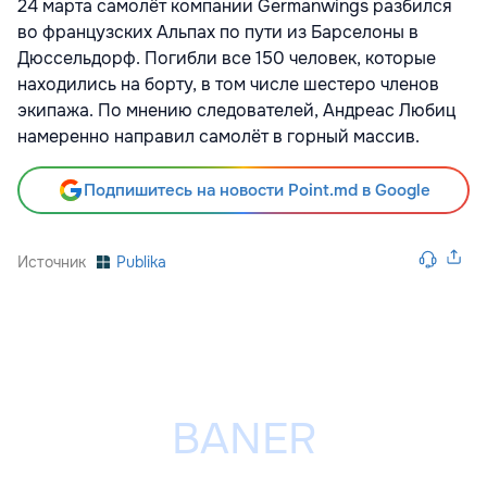
24 марта самолёт компании Germanwings разбился
во французских Альпах по пути из Барселоны в
Дюссельдорф. Погибли все 150 человек, которые
находились на борту, в том числе шестеро членов
экипажа. По мнению следователей, Андреас Любиц
намеренно направил самолёт в горный массив.
Подпишитесь на новости Point.md в Google
Источник
Publika