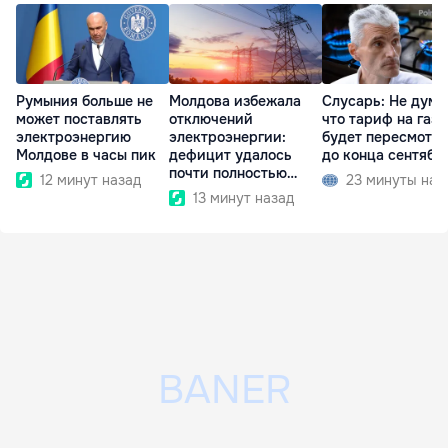
Румыния больше не
Молдова избежала
Слусарь: Не дума
может поставлять
отключений
что тариф на газ
электроэнергию
электроэнергии:
будет пересмотр
Молдове в часы пик
дефицит удалось
до конца сентябр
почти полностью
12 минут назад
23 минуты наз
покрыть
13 минут назад