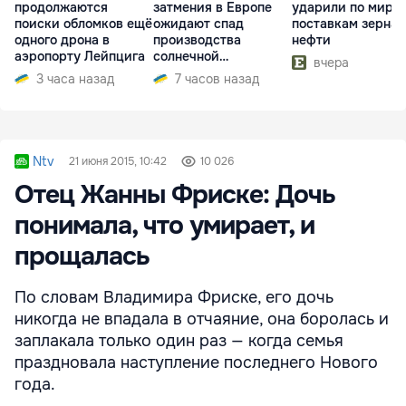
продолжаются
затмения в Европе
ударили по миро
поиски обломков ещё
ожидают спад
поставкам зерна 
одного дрона в
производства
нефти
аэропорту Лейпцига
солнечной
вчера
электроэнергии
3 часа назад
7 часов назад
Ntv
21 июня 2015, 10:42
10 026
Отец Жанны Фриске: Дочь
понимала, что умирает, и
прощалась
По словам Владимира Фриске, его дочь
никогда не впадала в отчаяние, она боролась и
заплакала только один раз — когда семья
праздновала наступление последнего Нового
года.