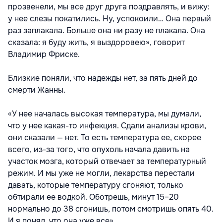
прозвенели, мы все друг друга поздравлять, и вижу:
у нее слезы покатились. Ну, успокоили… Она первый
раз заплакала. Больше она ни разу не плакала. Она
сказала: я буду жить, я выздоровею», говорит
Владимир Фриске.
Близкие поняли, что надежды нет, за пять дней до
смерти Жанны.
«У нее началась высокая температура, мы думали,
что у нее какая-то инфекция. Сдали анализы крови,
они сказали — нет. То есть температура ее, скорее
всего, из-за того, что опухоль начала давить на
участок мозга, который отвечает за температурный
режим. И мы уже не могли, лекарства перестали
давать, которые температуру сгоняют, только
обтирали ее водкой. Оботрешь, минут 15–20
нормально до 38 сгонишь, потом смотришь опять 40.
И я понял, что она уже все».