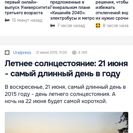
первый онлайн-
предложенные в
решения, чтобы
выпуск Университета
Генеральном плане
избежать
третьего возраста
«Кишинёв 2040»:
отключений воды,
электробусы и метро
их нужно срочно
15 минут назад
внедрить
7 часов назад
8 часов назад
Uralpress
21 июня 2015, 11:00
4 149
Летнее солнцестояние: 21 июня
- самый длинный день в году
В воскресенье, 21 июня, самый длинный день в
2015 году - день летнего солнцестояния. А
ночь на 22 июня будет самой короткой.