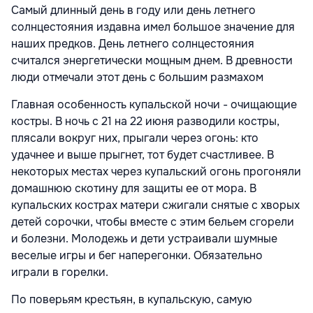
Самый длинный день в году или день летнего
солнцестояния издавна имел большое значение для
наших предков. День летнего солнцестояния
считался энергетически мощным днем. В древности
люди отмечали этот день с большим размахом
Главная особенность купальской ночи - очищающие
костры. В ночь с 21 на 22 июня разводили костры,
плясали вокруг них, прыгали через огонь: кто
удачнее и выше прыгнет, тот будет счастливее. В
некоторых местах через купальский огонь прогоняли
домашнюю скотину для защиты ее от мора. В
купальских кострах матери сжигали снятые с хворых
детей сорочки, чтобы вместе с этим бельем сгорели
и болезни. Молодежь и дети устраивали шумные
веселые игры и бег наперегонки. Обязательно
играли в горелки.
По поверьям крестьян, в купальскую, самую