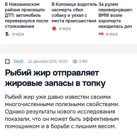
В Новоаненском
В Колонице водитель
За рулем
районе произошло
насмерть сбил
перевернувшегос
ДТП: автомобиль
собаку и уехал с
BMW возле
перевернулся после
места происшествия
аэропорта
столкновения
находилась дочь
вчера
директора лицея
вчера
вчера
Vesti
22 декабря 2015, 15:00
3 861
Рыбий жир отправляет
жировые запасы в топку
Рыбий жир уже давно известен своими
многочисленными полезными свойствами.
Однако результаты нового исследования
показали, что он может быть эффективным
помощником и в борьбе с лишним весом.