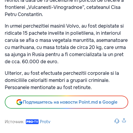
retinut la data de 19 decembrie in punctul de trecere a
frontierei „Vulcanesti-Vinogradnoe”, cetateanul Cisa
Petru Constantin.
In urmei perchezitiei masinii Volvo, au fost depistate si
ridicate 15 pachete invelite in polietilena, in interiorul
caruia se afla o masa vegetala maruntita, asemanatoare
cu marihuana, cu masa totala de circa 20 kg, care urma
sa ajunga in Rusia pentru a fi comercializata la un pret
de cca. 60.000 de euro.
Ulterior, au fost efectuate perchezitii corporale si la
domiciliile celorlalti membri a gruparii criminale.
Persoanele mentionate au fost retinute.
Подпишитесь на новости Point.md в Google
Источник
Protv