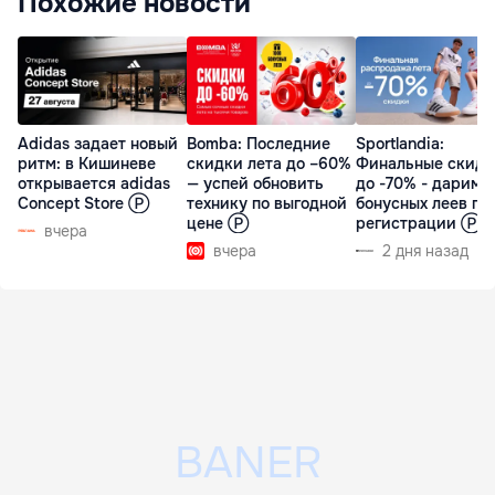
Похожие новости
Adidas задает новый
Bomba: Последние
Sportlandia:
ритм: в Кишиневе
скидки лета до –60%
Финальные скидк
открывается adidas
— успей обновить
до -70% - дарим 
Concept Store Ⓟ
технику по выгодной
бонусных леев пр
цене Ⓟ
регистрации Ⓟ
вчера
вчера
2 дня назад