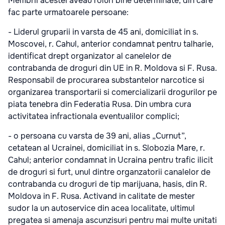
Membrii acestei aveau roluri bine determinate, din care
fac parte urmatoarele persoane:
- Liderul gruparii in varsta de 45 ani, domiciliat in s.
Moscovei, r. Cahul, anterior condamnat pentru talharie,
identificat drept organizator al canelelor de
contrabanda de droguri din UE in R. Moldova si F. Rusa.
Responsabil de procurarea substantelor narcotice si
organizarea transportarii si comercializarii drogurilor pe
piata tenebra din Federatia Rusa. Din umbra cura
activitatea infractionala eventualilor complici;
- o persoana cu varsta de 39 ani, alias „Curnut”,
cetatean al Ucrainei, domiciliat in s. Slobozia Mare, r.
Cahul; anterior condamnat in Ucraina pentru trafic ilicit
de droguri si furt, unul dintre organzatorii canalelor de
contrabanda cu droguri de tip marijuana, hasis, din R.
Moldova in F. Rusa. Activand in calitate de mester
sudor la un autoservice din acea localitate, ultimul
pregatea si amenaja ascunzisuri pentru mai multe unitati