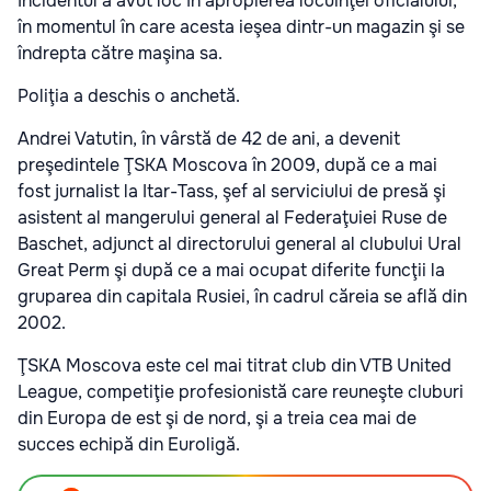
Incidentul a avut loc în apropierea locuinţei oficialului,
în momentul în care acesta ieşea dintr-un magazin şi se
îndrepta către maşina sa.
Poliţia a deschis o anchetă.
Andrei Vatutin, în vârstă de 42 de ani, a devenit
preşedintele ŢSKA Moscova în 2009, după ce a mai
fost jurnalist la Itar-Tass, şef al serviciului de presă şi
asistent al mangerului general al Federaţuiei Ruse de
Baschet, adjunct al directorului general al clubului Ural
Great Perm şi după ce a mai ocupat diferite funcţii la
gruparea din capitala Rusiei, în cadrul căreia se află din
2002.
ŢSKA Moscova este cel mai titrat club din VTB United
League, competiţie profesionistă care reuneşte cluburi
din Europa de est şi de nord, şi a treia cea mai de
succes echipă din Euroligă.