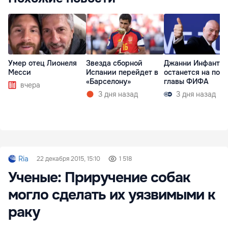
Умер отец Лионеля
Звезда сборной
Джанни Инфанти
Месси
Испании перейдет в
останется на пост
«Барселону»
главы ФИФА
вчера
3 дня назад
3 дня назад
Ria
22 декабря 2015, 15:10
1 518
Ученые: Приручение собак
могло сделать их уязвимыми к
раку