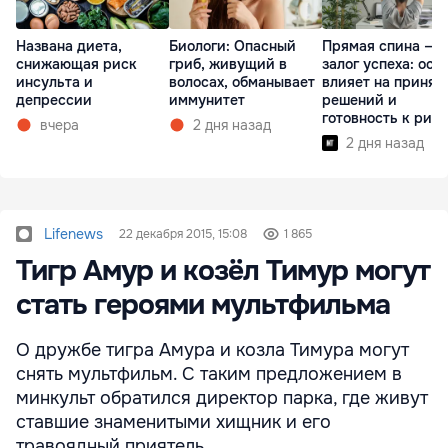
Названа диета,
Биологи: Опасный
Прямая спина —
снижающая риск
гриб, живущий в
залог успеха: оса
инсульта и
волосах, обманывает
влияет на принят
депрессии
иммунитет
решений и
готовность к рис
вчера
2 дня назад
2 дня назад
Lifenews
22 декабря 2015, 15:08
1 865
Тигр Амур и козёл Тимур могут
стать героями мультфильма
О дружбе тигра Амура и козла Тимура могут
снять мультфильм. С таким предложением в
минкульт обратился директор парка, где живут
ставшие знаменитыми хищник и его
травоядный приятель,