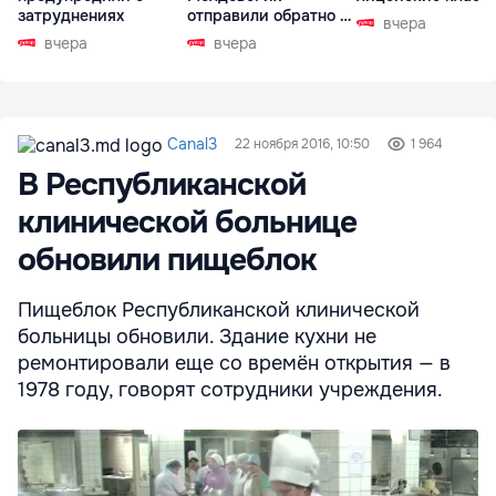
затруднениях
отправили обратно в
вчера
РФ
вчера
вчера
Canal3
22 ноября 2016, 10:50
1 964
В Республиканской
клинической больнице
обновили пищеблок
Пищеблок Республиканской клинической
больницы обновили. Здание кухни не
ремонтировали еще со времён открытия — в
1978 году, говорят сотрудники учреждения.