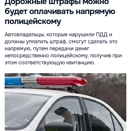
Дорожные штрафы можно
будет оплачивать напрямую
полицейскому
Автовладельцы, которые нарушили ПДД и
должны уплатить штраф, смогут сделать это
напрямую, путем передачи денег
непосредственно полицейскому, получив при
этом соответствующую квитанцию.