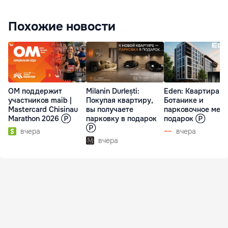
Похожие новости
ОМ поддержит
Milanin Durlești:
Eden: Квартира н
участников maib |
Покупая квартиру,
Ботанике и
Mastercard Chisinau
вы получаете
парковочное мест
Marathon 2026 Ⓟ
парковку в подарок
подарок Ⓟ
Ⓟ
вчера
вчера
вчера