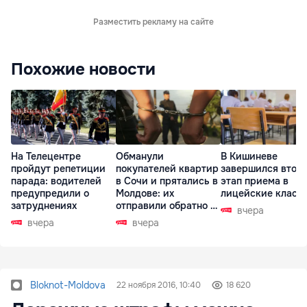
Разместить рекламу на сайте
Похожие новости
На Телецентре
Обманули
В Кишиневе
пройдут репетиции
покупателей квартир
завершился втор
парада: водителей
в Сочи и прятались в
этап приема в
предупредили о
Молдове: их
лицейские класс
затруднениях
отправили обратно в
вчера
РФ
вчера
вчера
Bloknot-Moldova
22 ноября 2016, 10:40
18 620