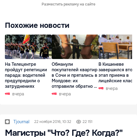
Разместить рекламу на сайте
Похожие новости
На Телецентре
Обманули
В Кишиневе
пройдут репетиции
покупателей квартир
завершился втор
парада: водителей
в Сочи и прятались в
этап приема в
предупредили о
Молдове: их
лицейские класс
затруднениях
отправили обратно в
вчера
РФ
вчера
вчера
Tjournal
22 ноября 2016, 10:32
22 151
Магистры "Что? Где? Когда?"