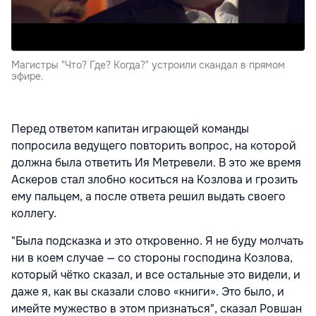
Магистры "Что? Где? Когда?" устроили скандал в прямом
эфире.
Перед ответом капитан играющей команды
попросила ведущего повторить вопрос, на которой
должна была ответить Ия Метревели. В это же время
Аскеров стал злобно коситься на Козлова и грозить
ему пальцем, а после ответа решил выдать своего
коллегу.
"Была подсказка и это откровенно. Я не буду молчать
ни в коем случае — со стороны господина Козлова,
который чётко сказал, и все остальные это видели, и
даже я, как вы сказали слово «книги». Это было, и
имейте мужество в этом признаться", сказал
Ровшан