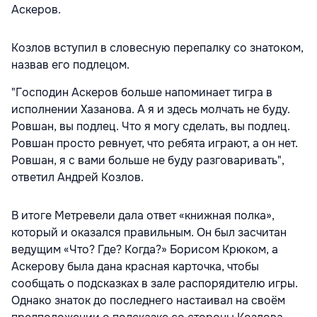
Аскеров.
Козлов вступил в словесную перепалку со знатоком,
назвав его подлецом.
"Господин Аскеров больше напоминает тигра в
исполнении Хазанова. А я и здесь молчать не буду.
Ровшан, вы подлец. Что я могу сделать, вы подлец.
Ровшан просто ревнует, что ребята играют, а он нет.
Ровшан, я с вами больше не буду разговаривать",
ответил
Андрей Козлов.
В итоге Метревели дала ответ «книжная полка»,
который и оказался правильным. Он был засчитан
ведущим «Что? Где? Когда?» Борисом Крюком, а
Аскерову была дана красная карточка, чтобы
сообщать о подсказках в зале распорядителю игры.
Однако знаток до последнего настаивал на своём