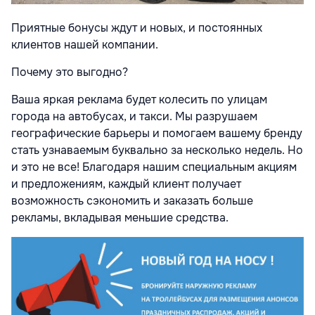
Приятные бонусы ждут и новых, и постоянных
клиентов нашей компании.
Почему это выгодно?
Ваша яркая реклама будет колесить по улицам
города на автобусах, и такси. Мы разрушаем
географические барьеры и помогаем вашему бренду
стать узнаваемым буквально за несколько недель. Но
и это не все! Благодаря нашим специальным акциям
и предложениям, каждый клиент получает
возможность сэкономить и заказать больше
рекламы, вкладывая меньшие средства.