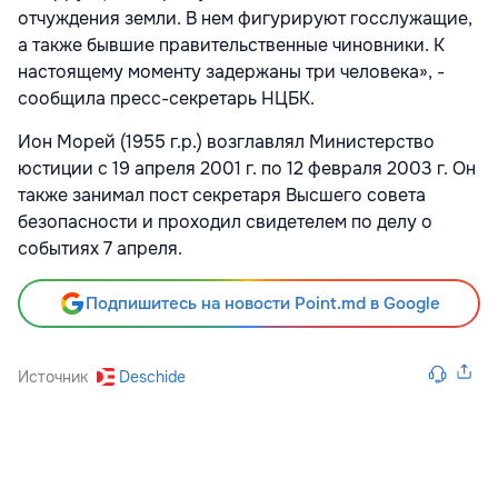
отчуждения земли. В нем фигурируют госслужащие,
а также бывшие правительственные чиновники. К
настоящему моменту задержаны три человека», -
сообщила пресс-секретарь НЦБК.
Ион Морей (1955 г.р.) возглавлял Министерство
юстиции с 19 апреля 2001 г. по 12 февраля 2003 г. Он
также занимал пост секретаря Высшего совета
безопасности и проходил свидетелем по делу о
событиях 7 апреля.
Подпишитесь на новости Point.md в Google
Источник
Deschide