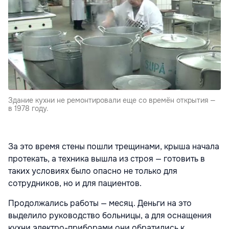
Здание кухни не ремонтировали еще со времён открытия —
в 1978 году.
За это время стены пошли трещинами, крыша начала
протекать, а техника вышла из строя — готовить в
таких условиях было опасно не только для
сотрудников, но и для пациентов.
Продолжались работы — месяц. Деньги на это
выделило руководство больницы, а для оснащения
кухни электро-приборами они обратились к