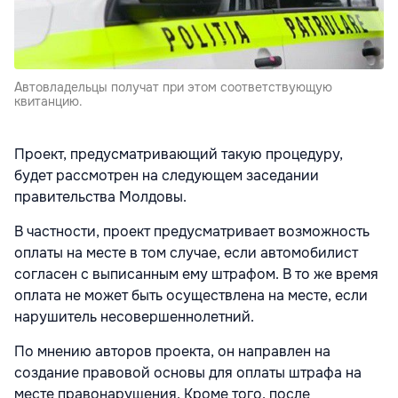
Автовладельцы получат при этом соответствующую
квитанцию.
Проект, предусматривающий такую процедуру,
будет рассмотрен на следующем заседании
правительства Молдовы.
В частности, проект предусматривает возможность
оплаты на месте в том случае, если автомобилист
согласен с выписанным ему штрафом. В то же время
оплата не может быть осуществлена на месте, если
нарушитель несовершеннолетний.
По мнению авторов проекта, он направлен на
создание правовой основы для оплаты штрафа на
месте правонарушения. Кроме того, после