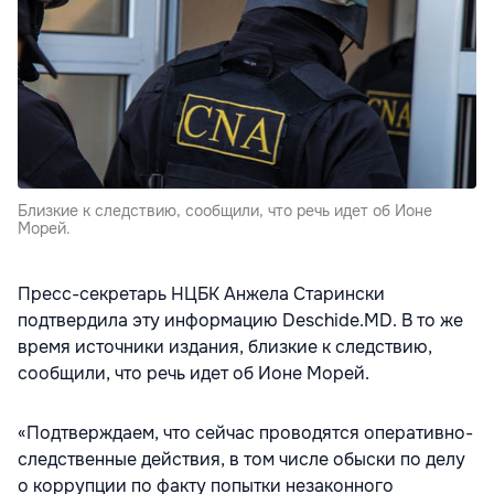
Близкие к следствию, сообщили, что речь идет об Ионе
Морей.
Пресс-секретарь НЦБК Анжела Старински
подтвердила эту информацию Deschide.MD. В то же
время источники издания, близкие к следствию,
сообщили, что речь идет об Ионе Морей.
«Подтверждаем, что сейчас проводятся оперативно-
следственные действия, в том числе обыски по делу
о коррупции по факту попытки незаконного