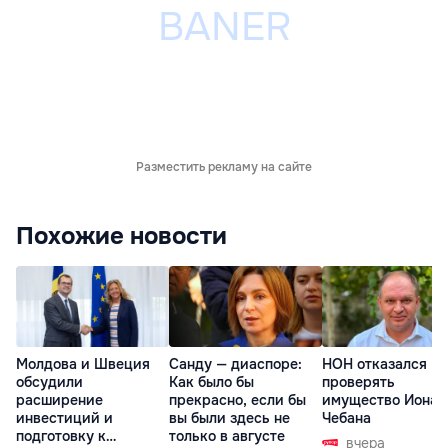
Разместить рекламу на сайте
Похожие новости
Молдова и Швеция
Санду — диаспоре:
НОН отказался
обсудили
Как было бы
проверять
расширение
прекрасно, если бы
имущество Иона
инвестиций и
вы были здесь не
Чебана
подготовку к
только в августе
вчера