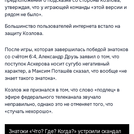
предположении о подсказке со стороны Козлова,
утверждая, что у играющей команды «этой версии и
рядом не было».
Большинство пользователей интернета встало на
защиту Козлова.
После игры, которая завершилась победой знатоков
со счётом 6:4, Александр Друзь заявил о том, что
поступок Аскерова носит сугубо негативный
характер, а Максим Поташёв сказал, что вообще «не
знает такого знатока».
Козлов же признался в том, что слово «подлец» в
эфире федерального телеканала звучало
неправильно, однако это не отменяет того, что
«стучать нехорошо».