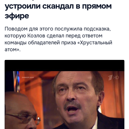
устроили скандал в прямом
эфире
Поводом для этого послужила подсказка,
которую Козлов сделал перед ответом
команды обладателей приза «Хрустальный
атом».