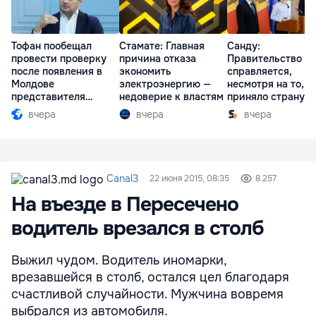
Тофан пообещал
Стамате: Главная
Санду:
провести проверку
причина отказа
Правительство
после появления в
экономить
справляется,
Молдове
электроэнергию —
несмотря на то, ч
представителя
недоверие к властям
приняло страну в
Южной Осетии
разгар кризиса
вчера
вчера
вчера
Canal3
22 июня 2015, 08:35
8 257
На въезде в Пересечено
водитель врезался в столб
Выжил чудом. Водитель иномарки,
врезавшейся в столб, остался цел благодаря
счастливой случайности. Мужчина вовремя
выбрался из автомобиля.