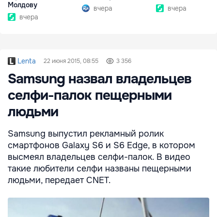
Молдову
вчера
вчера
вчера
Lenta
22 июня 2015, 08:55
3 356
Samsung назвал владельцев
селфи-палок пещерными
людьми
Samsung выпустил рекламный ролик
смартфонов Galaxy S6 и S6 Edge, в котором
высмеял владельцев селфи-палок. В видео
такие любители селфи названы пещерными
людьми, передает CNET.