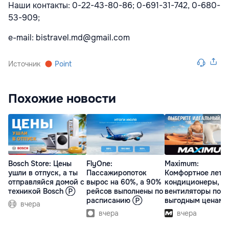
Наши контакты: 0-22-43-80-86; 0-691-31-742, 0-680-
53-909;
e-mail: bistravel.md@gmail.com
Источник
Point
Похожие новости
Bosch Store: Цены
FlyOne:
Maximum:
ушли в отпуск, а ты
Пассажиропоток
Комфортное лето 
отправляйся домой с
вырос на 60%, а 90%
кондиционеры,
техникой Bosch Ⓟ
рейсов выполнены по
вентиляторы по
расписанию Ⓟ
выгодным ценам
вчера
вчера
вчера