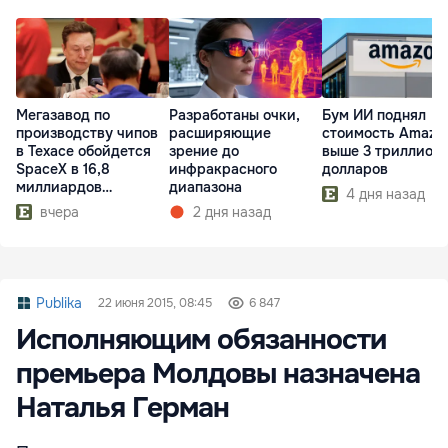
Мегазавод по
Разработаны очки,
Бум ИИ поднял
производству чипов
расширяющие
стоимость Amazo
в Техасе обойдется
зрение до
выше 3 триллион
SpaceX в 16,8
инфракрасного
долларов
миллиардов
диапазона
4 дня назад
долларов
вчера
2 дня назад
Publika
22 июня 2015, 08:45
6 847
Исполняющим обязанности
премьера Молдовы назначена
Наталья Герман