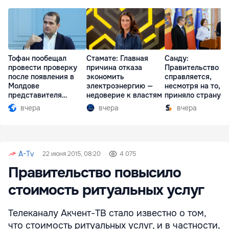
Тофан пообещал
Стамате: Главная
Санду:
провести проверку
причина отказа
Правительство
после появления в
экономить
справляется,
Молдове
электроэнергию —
несмотря на то, ч
представителя
недоверие к властям
приняло страну в
Южной Осетии
разгар кризиса
вчера
вчера
вчера
A-Tv
22 июня 2015, 08:20
4 075
Правительство повысило
стоимость ритуальных услуг
Телеканалу Акчент-ТВ стало известно о том,
что стоимость ритуальных услуг, и в частности,