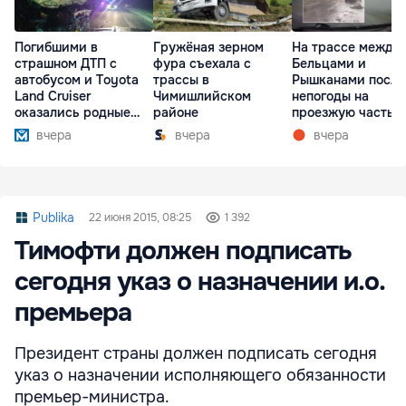
Погибшими в
Гружёная зерном
На трассе между
страшном ДТП с
фура съехала с
Бельцами и
автобусом и Toyota
трассы в
Рышканами после
Land Cruiser
Чимишлийском
непогоды на
оказались родные
районе
проезжую часть
братья
упали деревья
вчера
вчера
вчера
Publika
22 июня 2015, 08:25
1 392
Тимофти должен подписать
сегодня указ о назначении и.о.
премьера
Президент страны должен подписать сегодня
указ о назначении исполняющего обязанности
премьер-министра.