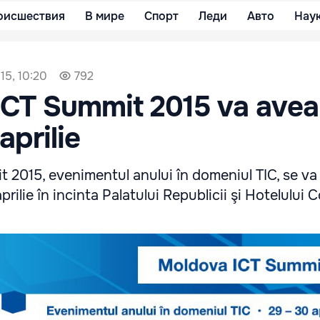
оисшествия
В мире
Спорт
Леди
Авто
Нау
15, 10:20
792
CT Summit 2015 va avea
aprilie
 2015, evenimentul anului în domeniul TIC, se va
rilie în incinta Palatului Republicii şi Hotelului 