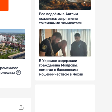
?
Все водоёмы в Англии
оказались загрязнены
токсичными химикатами
В Украине задержали
гражданина Молдовы:
временного
помогал с банковским
Дурлештах Ⓟ
мошенничеством в Чехии