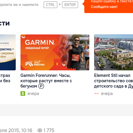
Нашли ошибку в тексте
+
делите ее и нажмите
CTRL
ENTER
Сообщите нам!
сти
страх
Garmin Forerunner: Часы,
Element Stil начал
и без
которые растут вместе с
строительство со
бегуном Ⓟ
детского сада в 
вчера
вчера
еля 2015, 10:16
1 775