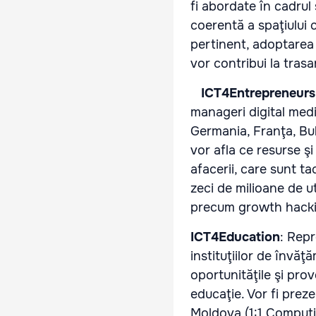
fi abordate în cadrul 
coerentă a spaţiului c
pertinent, adoptarea
vor contribui la trasa
ICT4Entrepreneurs
manageri digital medi
Germania, Franţa, Bulg
vor afla ce resurse ş
afacerii, care sunt ta
zeci de milioane de u
precum growth hacking
ICT4Education
: Repr
instituţiilor de învăţ
oportunităţile şi prov
educaţie. Vor fi prez
Moldova (1:1 Computin