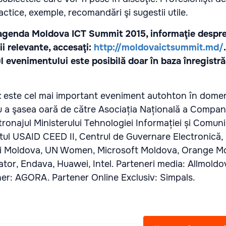
actice, exemple, recomandări şi sugestii utile.
 agenda Moldova ICT Summit 2015, informaţie despre 
ii relevante, accesaţi:
http://moldovaictsummit.md/
.
l evenimentului este posibilă doar în baza înregistrăr
t
este cel mai important eveniment autohton în domeni
u a şasea oară de către Asociația Națională a Compani
ronajul Ministerului Tehnologiei Informației și Comunica
tul USAID CEED II, Centrul de Guvernare Electronică, 
cii Moldova, UN Women, Microsoft Moldova, Orange Mo
or, Endava, Huawei, Intel. Parteneri media: Allmoldov
er: AGORA. Partener Online Exclusiv: Simpals.