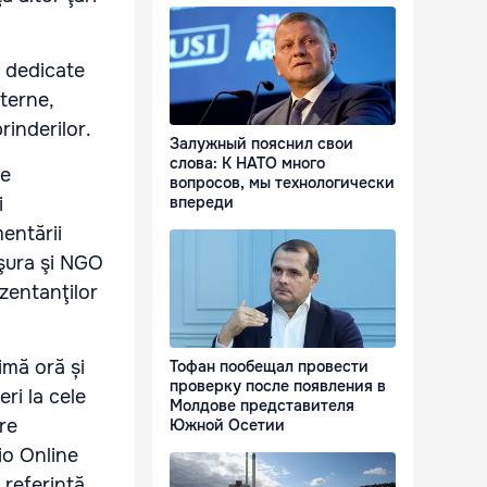
C dedicate
nterne,
rinderilor.
Залужный пояснил свои
слова: К НАТО много
re
вопросов, мы технологически
i
впереди
mentării
ăşura şi NGO
zentanţilor
imă oră și
Тофан пообещал провести
проверку после появления в
ri la cele
Молдове представителя
re
Южной Осетии
dio Online
 referinţă