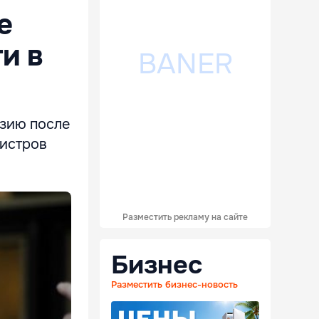
е
и в
узию после
нистров
Разместить рекламу на сайте
Бизнес
Разместить бизнес-новость