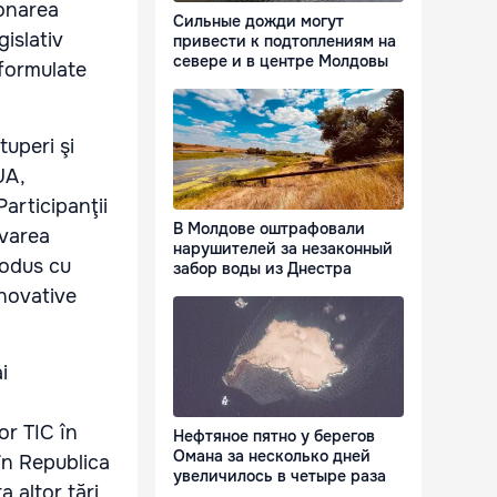
ionarea
Сильные дожди могут
gislativ
привести к подтоплениям на
севере и в центре Молдовы
 formulate
tuperi şi
UA,
Participanţii
В Молдове оштрафовали
ovarea
нарушителей за незаконный
produs cu
забор воды из Днестра
inovative
i
or TIC în
Нефтяное пятно у берегов
Омана за несколько дней
în Republica
увеличилось в четыре раза
 altor ţări