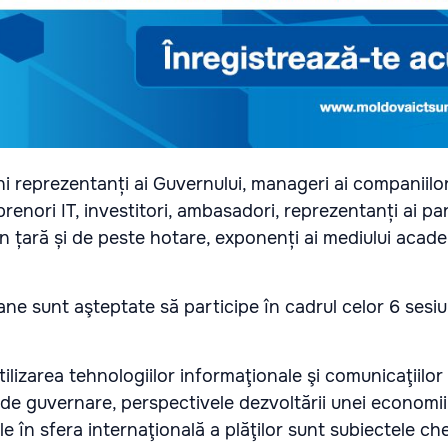
i reprezentanți ai Guvernului, manageri ai companiilor
prenori IT, investitori, ambasadori, reprezentanți ai pa
in țară și de peste hotare, exponenți ai mediului academ
e sunt aşteptate să participe în cadrul celor 6 sesiu
ilizarea tehnologiilor informaţionale şi comunicaţiilor
 de guvernare, perspectivele dezvoltării unei economii 
le în sfera internaţională a plăţilor sunt subiectele ch