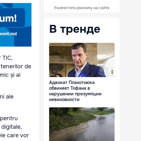
Разместить рекламу на сайте
В тренде
 TIC,
rtenerilor de
ic și ai
Адвокат Плахотнюка
обвиняет Тофана в
нарушении презумпции
ni ale
невиновности
 pentru
digitale,
eie care vor