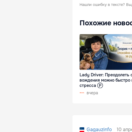
Нашли ошибку в тексте?
Вы
Похожие ново
Lady Driver: Преодолеть 
вождения можно быстро 
стресса Ⓟ
вчера
10 апр
Gagauzinfo