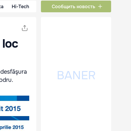
ка
Hi-Tech
Сообщить новость
 loc
 desfăşura
Codru.