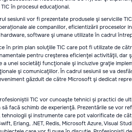
i TIC în procesul educaţional.
drul sesiunii vor fi prezentate produsele şi serviciile TI
peraționale ale companiilor, eficientizării proceselor i
 hardware, software şi umane utilizate în cadrul întrep
e în prim plan soluţiile TIC care pot fi utilizate de căt
amentale pentru creşterea eficienţei activităţii, dar ş
re a unei societăţi funcţionale şi incluzive graţie imple
ţionale şi comunicaţiilor. În cadrul sesiunii se va desf
veniment găzduit de către Microsoft şi dedicat repre
rofesioniștii TIC vor cunoaşte tehnici și practici de ult
a să facă schimb de experienţă. Prezentările se vor refe
 tehnologii şi instrumente care pot valorificate de căt
, Swift, Erlang, .NET, Redis, Microsoft Azure, Visual Stu
ubiectele care vor fi puse în discuţie. Profesionişti de