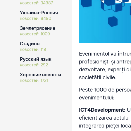
новостей:
34987
Украина-Россия
новостей:
8490
Землетрясение
новостей:
1009
Стадион
новостей:
119
Evenimentul va întrun
Русский язык
profesioniști și antre
новостей:
292
dezvoltare, experți d
Хорошие новости
societății civile.
новостей:
1721
Peste 1000 de persoan
evenimentului:
ICT4Development:
Ut
eficientizarea actului
integrarea pieţei loca