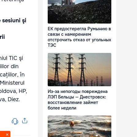
sesiuni şi
ЕК предостерегла Румынию в
связи с намерением
ii
отстрочить отказ от угольных
ТЭС
ul TIC şi
ilor din
țiilor, în
Ministerul
ldova, HP,
Из-за непогоды повреждена
ЛЭП Бельцы — Днестровск:
a, Diez.
восстановление займет
более недели