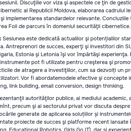
sesiunii. Discuţiile vor viza şi aspectele ce ţin de gest
ibernetic al Republicii Moldova, elaborarea cadrului le
 şi implementarea standardelor relevante. Concluziile
rea Foii de parcurs în domeniul securităţii cibernetice.
:
Sesiunea este dedicată actualilor şi potențialilor star
a. Antreprenori de succes, experţi şi investitori din S
aria, Estonia şi Letonia îşi vor împărtăşi experienţa. 
i instrumente pot fi utilizate pentru creşterea şi prom
cticile de atragere a investiţiilor, cum sa dezvolți un 
tilizatori. Vor fi abordatemodele efective şi concepte 
, link building, email conversion, design thinking.
ezentanţii autorităţilor publice, ai mediului academic, a
ămînt, precum şi ai sectorului privat vor discuta despre
ocările generate de aplicarea soluțiilor și instrumentel
entate proiecte de succes şi platforme recent lansate 
g, Educational Robotics, Girls Go IT), dar şi experienţa