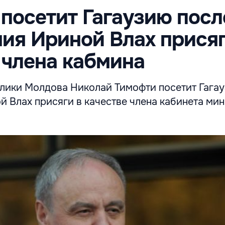
посетит Гагаузию посл
ия Ириной Влах присяг
 члена кабмина
лики Молдова Николай Тимофти посетит Гага
й Влах присяги в качестве члена кабинета ми