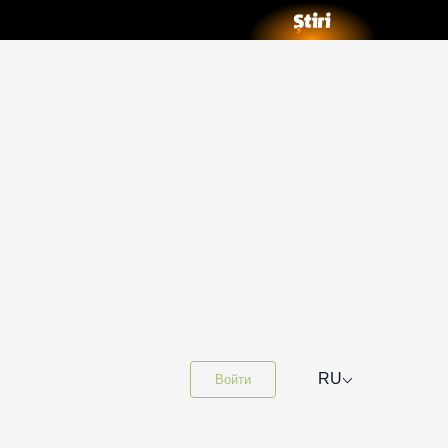
⌵
RU
Войти