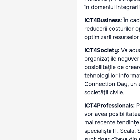
în domeniul integrări
ICT4Business
: În ca
reducerii costurilor o
optimizării resurselor
ICT4Society:
Va aduc
organizaţiile neguvern
posibilităţile de crea
tehnologiilor informa
Connection Day, un e
societăţii civile.
ICT4Professionals:
P
vor avea posibilitate
mai recente tendinţe,
specialiştii IT. Scala
sunt doar cîteva din s