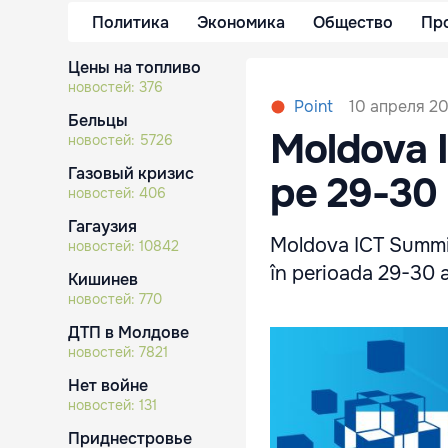
Политика
Экономика
Общество
Пр
Цены на топливо
новостей:
376
10 апреля 20
Point
Бельцы
Moldova I
новостей:
5726
Газовый кризис
pe 29-30 
новостей:
406
Гагаузия
Moldova ICT Summit
новостей:
10842
în perioada 29-30 ap
Кишинев
новостей:
770
ДТП в Молдове
новостей:
7821
Нет войне
новостей:
131
Приднестровье