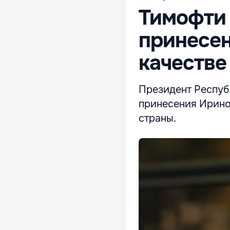
Тимофти 
принесен
качестве
Президент Респуб
принесения Ирино
страны.