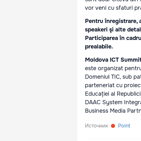
vor veni cu sfaturi pr
Pentru înregistrare,
speakeri şi alte detal
Participarea în cadru
prealabile.
Moldova ICT Summi
este organizat pentr
Domeniul TIC, sub pat
parteneriat cu proiec
Educației al Republi
DAAC System Integrat
Business Media Partn
Источник
Point