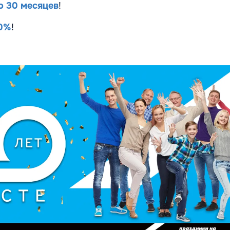
о 30 месяцев
!
30%
!