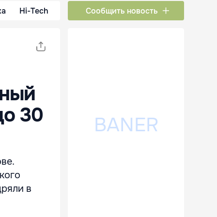
ка
Hi-Tech
Сообщить новость
зный
до 30
ве.
ского
дряли в