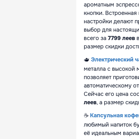
ароматным эспресс
кнопки. Встроенная
настройки делают п
выбор для настоящи
всего за
7799 леев
в
размер скидки дост
🫖
Электрический ч
металла с высокой 
позволяет приготови
автоматическому от
Сейчас его цена со
леев
, а размер ски
☕
Капсульная кофем
любимый напиток бу
её идеальным вариа