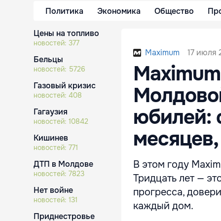
Политика
Экономика
Общество
Пр
Цены на топливо
новостей:
377
17 июля 
Maximum
Бельцы
Maximum 
новостей:
5726
Газовый кризис
Молдово
новостей:
408
юбилей: 
Гагаузия
новостей:
10842
месяцев
Кишинев
новостей:
771
В этом году Maxim
ДТП в Молдове
новостей:
7823
Тридцать лет — эт
Нет войне
прогресса, довери
новостей:
131
каждый дом.
Приднестровье