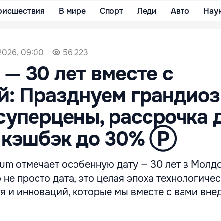
оисшествия
В мире
Спорт
Леди
Авто
Нау
2026, 09:00
56 223
— 30 лет вместе с
й: Празднуем грандио
суперцены, рассрочка 
, кэшбэк до 30% Ⓟ
um отмечает особенную дату — 30 лет в Молдо
о не просто дата, это целая эпоха технологиче
я и инноваций, которые мы вместе с вами вне