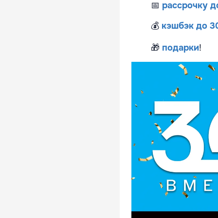
📅
рассрочку д
💰
кэшбэк до 
🎁
подарки
!