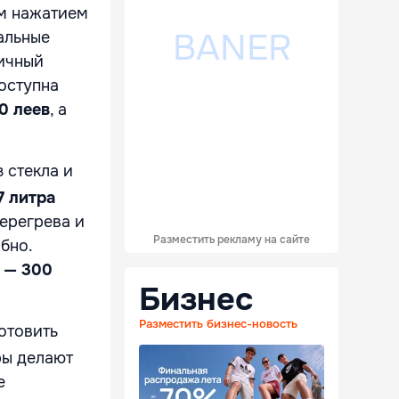
м нажатием
альные
личный
оступна
0 леев
, а
 стекла и
,7 литра
перегрева и
Разместить рекламу на сайте
бно.
 — 300
Бизнес
Разместить бизнес-новость
отовить
ры делают
е