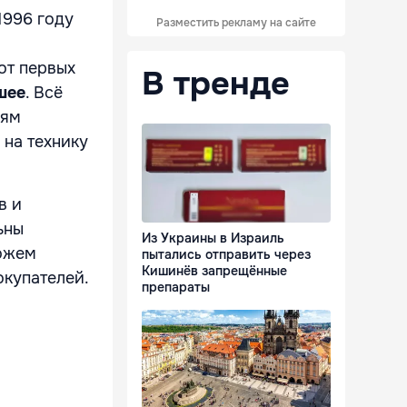
1996 году
Разместить рекламу на сайте
от первых
В тренде
шее
. Всё
лям
 на технику
в и
ьны
Из Украины в Израиль
можем
пытались отправить через
Кишинёв запрещённые
окупателей.
препараты