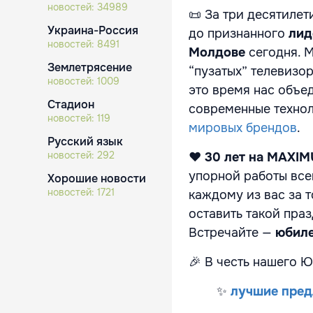
новостей:
34989
📜
За три десятилет
Украина-Россия
до признанного
лид
новостей:
8491
Молдове
сегодня. 
Землетрясение
“пузатых” телевизо
новостей:
1009
это время нас объе
Стадион
современные технол
новостей:
119
мировых брендов
.
Русский язык
новостей:
292
❤️
30 лет на MAXIM
упорной работы все
Хорошие новости
новостей:
1721
каждому из вас за 
оставить такой пра
Встречайте —
юбиле
🎉
В честь нашего Ю
✨
лучшие пре