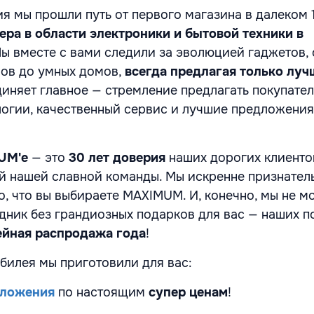
ия мы прошли путь от первого магазина в далеком 
ера в области электроники и бытовой техники в
Мы вместе с вами следили за эволюцией гаджетов, 
ров до умных домов,
всегда предлагая только луч
диняет главное — стремление предлагать покупате
огии, качественный сервис и лучшие предложения
UM'e
— это
30 лет доверия
наших дорогих клиенто
й нашей славной команды. Мы искренне признател
то, что вы выбираете MAXIMUM. И, конечно, мы не 
здник без грандиозных подарков для вас — наших п
йная распродажа года
!
билея мы приготовили для вас:
дложения
по настоящим
супер ценам
!