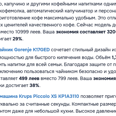
о, капучино и другими кофейными напитками одни
 кофемолка, автоматический капучинатор и персон
риготовление кофе максимально удобным. Это от
х ценителей качественного кофе. Сейчас модель д
место
10999 леев
. Ваша
экономия составляет 320
игает
29%
.
айник Gorenje K17GED
сочетает стильный дизайн из
мощностью для быстрого кипячения воды. Объём
1
ть напитки для всей семьи. Благодаря защите от 
ключению пользоваться чайником безопасно и удо
ставляет
499 леев
вместо
799 леев
. Ваша
экономия
дки достигает
38%
.
ашина Krups Piccolo XS KP1A3110
позволяет приг
квально за считанные секунды. Компактные разме
нтом даже для небольшой кухни. Высокое давлени