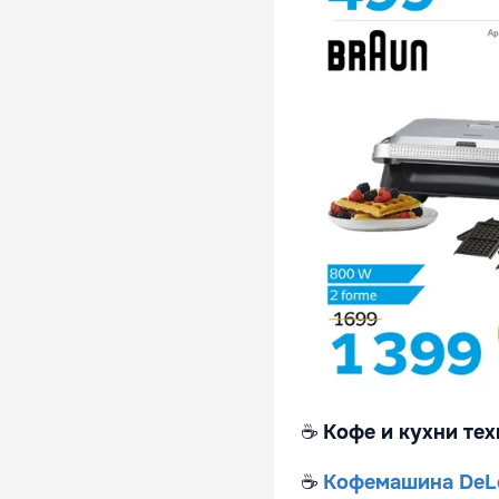
☕
Кофе и кухни тех
☕
Кофемашина DeLo