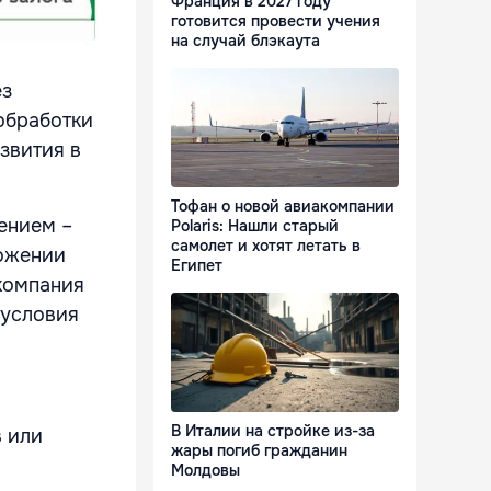
Франция в 2027 году
готовится провести учения
на случай блэкаута
ез
обработки
звития в
Тофан о новой авиакомпании
ением –
Polaris: Нашли старый
самолет и хотят летать в
ложении
Египет
 компания
 условия
В Италии на стройке из-за
в или
жары погиб гражданин
Молдовы