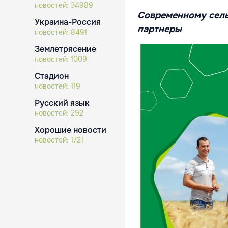
новостей:
34989
Современному сель
Украина-Россия
партнеры
новостей:
8491
Землетрясение
новостей:
1009
Стадион
новостей:
119
Русский язык
новостей:
292
Хорошие новости
новостей:
1721