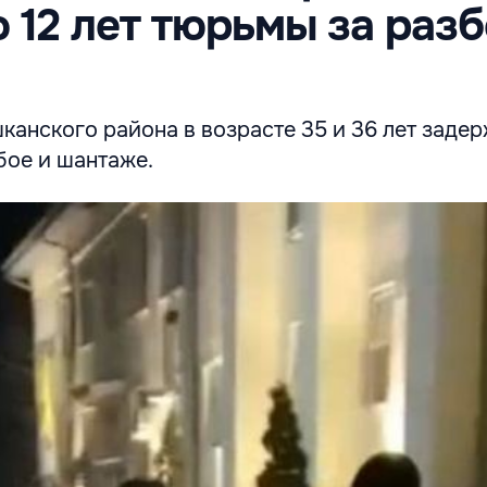
о 12 лет тюрьмы за разб
анского района в возрасте 35 и 36 лет заде
бое и шантаже.