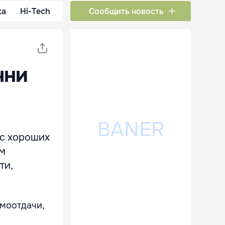
ка
Hi-Tech
Сообщить новость
чни
 с хороших
ем
ти,
амоотдачи,