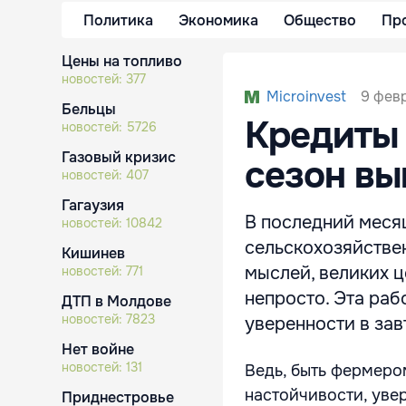
Политика
Экономика
Общество
Пр
Цены на топливо
новостей:
377
9 февр
Microinvest
Бельцы
Кредиты 
новостей:
5726
Газовый кризис
сезон в
новостей:
407
Гагаузия
В последний меся
новостей:
10842
сельскохозяйстве
Кишинев
мыслей, великих ц
новостей:
771
непросто. Эта раб
ДТП в Молдове
новостей:
7823
уверенности в зав
Нет войне
новостей:
131
Ведь, быть фермеро
настойчивости, уве
Приднестровье