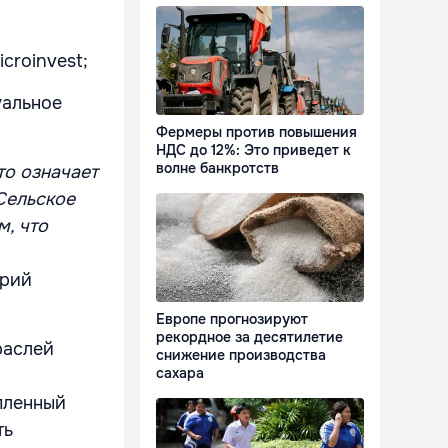
croinvest;
уальное
Фермеры против повышения
НДС до 12%: Это приведет к
волне банкротств
то означает
Сельское
м, что
трий
Европе прогнозируют
рекордное за десятилетие
раслей
снижение производства
сахара
пленный
ть