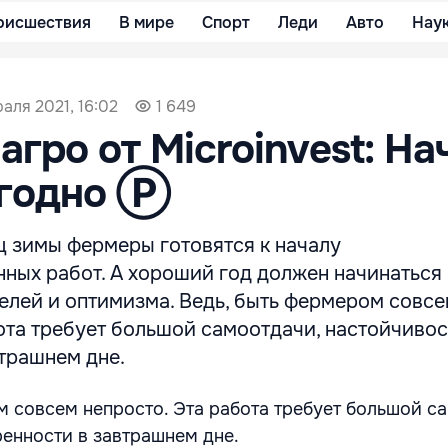
оисшествия
В мире
Спорт
Леди
Авто
Нау
аля 2021, 16:02
1 649
агро от Microinvest: На
ыгодно Ⓟ
ц зимы фермеры готовятся к началу
нных работ. А хороший год должен начинаться
елей и оптимизма. Ведь, быть фермером совс
ота требует большой самоотдачи, настойчивос
трашнем дне.
м совсем непросто. Эта работа требует большой с
ренности в завтрашнем дне.