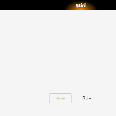
⌵
RU
Войти