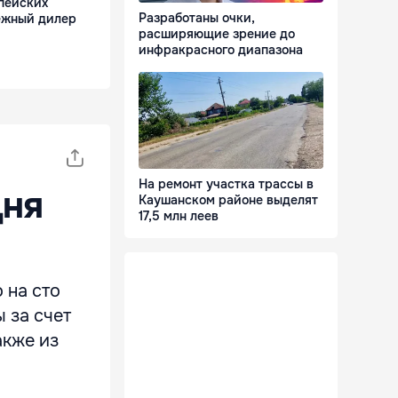
пейских
Разработаны очки,
ежный дилер
расширяющие зрение до
инфракрасного диапазона
На ремонт участка трассы в
Дня
Каушанском районе выделят
17,5 млн леев
 на сто
 за счет
акже из