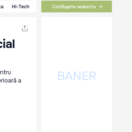
ка
Hi-Tech
Сообщить новость
ial
entru
erioară a