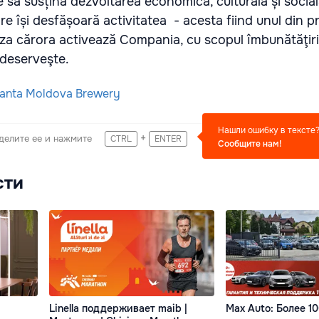
să susțină dezvoltarea economică, culturală și social
e își desfășoară activitatea - acesta fiind unul din pr
aza cărora activează Compania, cu scopul îmbunătăţirii 
 deserveşte.
tanta Moldova Brewery
Нашли ошибку в тексте
+
делите ее и нажмите
CTRL
ENTER
Сообщите нам!
сти
Linella поддерживает maib |
Max Auto: Более 1