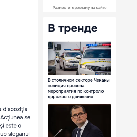
Разместить рекламу на сайте
В тренде
В столичном секторе Чеканы
полиция провела
мероприятия по контролю
дорожного движения
a dispoziţia
. Acţiunea se
şi este o
sub sloganul