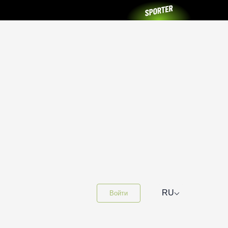
⌵
RU
Войти