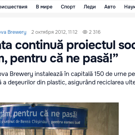
оисшествия
В мире
Спорт
Леди
Авто
Нау
2 октября 2012, 11:12
ova Brewery
2 316
ta continuă proiectul soc
, pentru că ne pasă!”
va Brewery instalează în capitală 150 de urne p
a deşeurilor din plastic, asigurând reciclarea ult