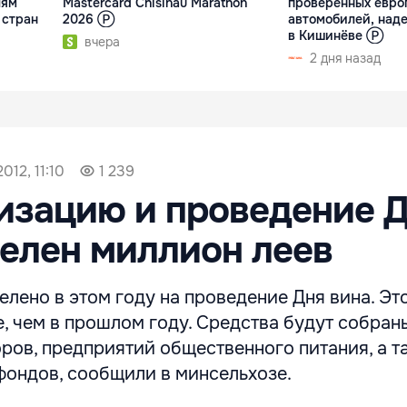
лям
Mastercard Chisinau Marathon
проверенных евро
 стран
2026 Ⓟ
автомобилей, над
в Кишинёве Ⓟ
вчера
2 дня назад
012, 11:10
1 239
изацию и проведение 
елен миллион леев
лено в этом году на проведение Дня вина. Это
, чем в прошлом году. Средства будут собраны
ров, предприятий общественного питания, а т
фондов, сообщили в минсельхозе.