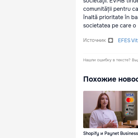
societăţii.
EVMB tinde 
comunității pentru car
înaltă prioritate în b
societatea pe care o
Источник
EFES Vi
Нашли ошибку в тексте?
Вы
Похожие ново
Shopify и Paynet Business