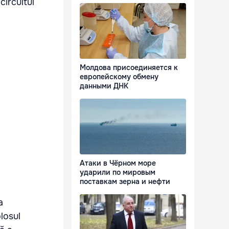
circuitul
Молдова присоединяется к
европейскому обмену
данными ДНК
Атаки в Чёрном море
ударили по мировым
поставкам зерна и нефти
a
olosul