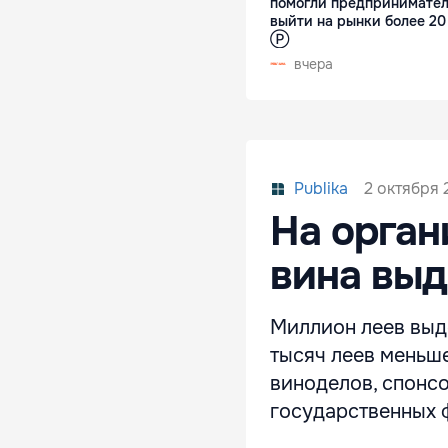
помогли предпринимате
выйти на рынки более 20
Ⓟ
вчера
2 октября 2
Publika
На орган
вина выд
Миллион леев выде
тысяч леев меньше
виноделов, спонсо
государственных 