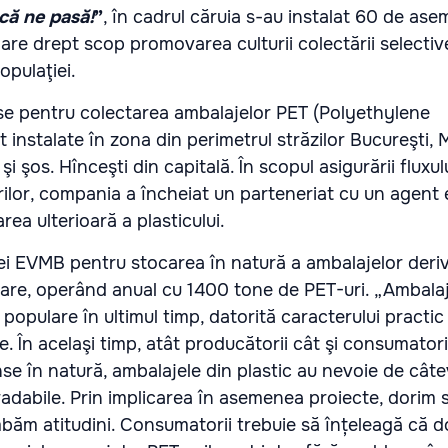
că ne pasă!
”
, în cadrul căruia s-au instalat 60 de as
 are drept scop promovarea culturii colectării selectiv
opulaţiei.
se pentru colectarea ambalajelor PET
(Polyethylene
t instalate în zona din perimetrul străzilor Bucureşti, 
i şos. Hînceşti din capitală. În scopul asigurării fluxu
rilor, compania a încheiat un parteneriat cu un agent
rea ulterioară a plasticului.
ei
EVMB
pentru stocarea în natură a
ambalajelor
deriv
o are, operând anual cu 1400 tone de PET-uri.
„Ambalaj
populare în ultimul timp, datorită caracterului practic 
e. În acelaşi timp, atât producătorii cât şi consumatori
nse în natură, ambalajele din plastic au nevoie de cât
adabile. Prin implicarea în asemenea proiecte, dorim 
mbăm atitudini. Consumatorii trebuie să înțeleagă că d