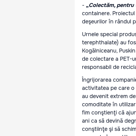
-
„
Colectăm, pentru 
containere. Proiectul
deşeurilor în rândul p
Urnele special produ
terephthalate)
au fos
Kogălniceanu, Puskin ş
de colectare a PET-u
responsabil de recicla
Îngrijorarea compani
activitatea pe care 
au devenit extrem de 
comoditate în utilizar
fim conştienţi că aju
ani ca să devină degr
conştiinţe şi să schi