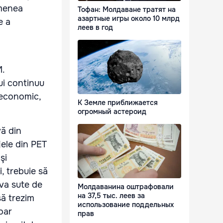
emenea
Тофан: Молдаване тратят на
азартные игры около 10 млрд
e a
леев в год
M.
lui continuu
 economic,
К Земле приближается
огромный астероид
ă din
ele din PET
şi
i, trebuie să
eva sute de
Молдаванина оштрафовали
на 37,5 тыс. леев за
să trezim
использование поддельных
oar
прав