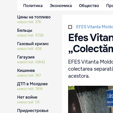
Политика
Экономика
Общество
Пр
Цены на топливо
новостей:
376
EFES Vitanta Mold
Бельцы
Efes Vitan
новостей:
5726
Газовый кризис
„Colectăm
новостей:
406
Гагаузия
EFES Vitanta Moldo
новостей:
10842
colectarea separată 
Кишинев
acestora.
новостей:
767
ДТП в Молдове
новостей:
7818
Нет войне
новостей:
131
Приднестровье