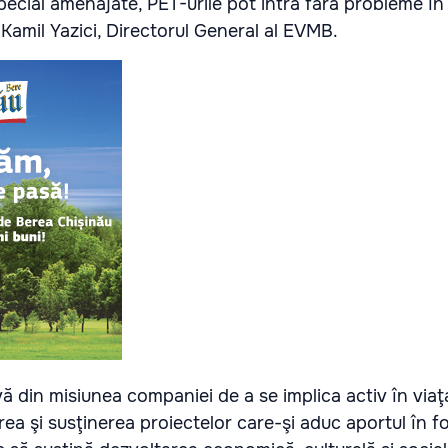
pecial amenajate, PET-urile pot intra fără probleme în 
at Kamil Yazici, Directorul General al EVMB.
ivă din misiunea companiei de a se implica activ în viaţ
erea şi susţinerea proiectelor care-şi aduc aportul în f