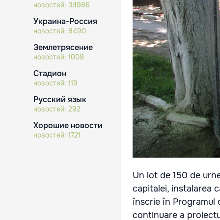
новостей:
34986
Украина-Россия
новостей:
8490
Землетрясение
новостей:
1009
Стадион
новостей:
119
Русский язык
новостей:
292
Хорошие новости
новостей:
1721
Un lot de 150 de urne
capitalei, instalarea 
înscrie în Programul 
continuare a proiectu