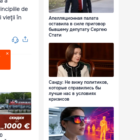
ă a
incipiile de
vieţii în
Апелляционная палата
оставила в силе приговор
бывшему депутату Сергею
Стати
?
Санду: Не вижу политиков,
которые справились бы
лучше нас в условиях
кризисов
00