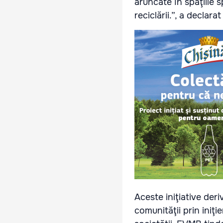
aruncate în spaţiile s
reciclării.”, a declar
Aceste iniţiative der
comunităţii prin iniţi