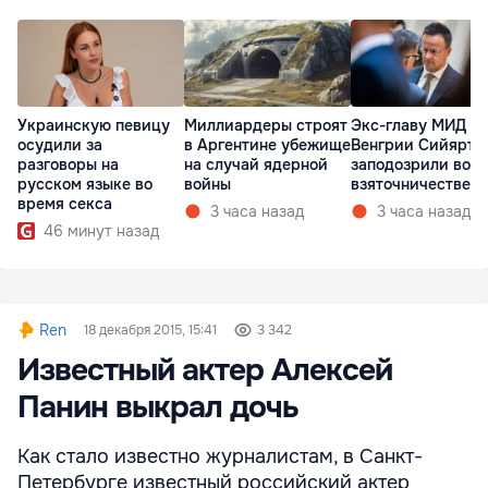
Украинскую певицу
Миллиардеры строят
Экс-главу МИД
осудили за
в Аргентине убежище
Венгрии Сийярто
разговоры на
на случай ядерной
заподозрили во
русском языке во
войны
взяточничестве
время секса
3 часа назад
3 часа назад
46 минут назад
Ren
18 декабря 2015, 15:41
3 342
Известный актер Алексей
Панин выкрал дочь
Как стало известно журналистам, в Санкт-
Петербурге известный российский актер