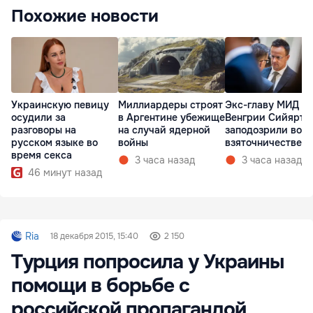
Похожие новости
Украинскую певицу
Миллиардеры строят
Экс-главу МИД
осудили за
в Аргентине убежище
Венгрии Сийярто
разговоры на
на случай ядерной
заподозрили во
русском языке во
войны
взяточничестве
время секса
3 часа назад
3 часа назад
46 минут назад
Ria
18 декабря 2015, 15:40
2 150
Турция попросила у Украины
помощи в борьбе с
российской пропагандой