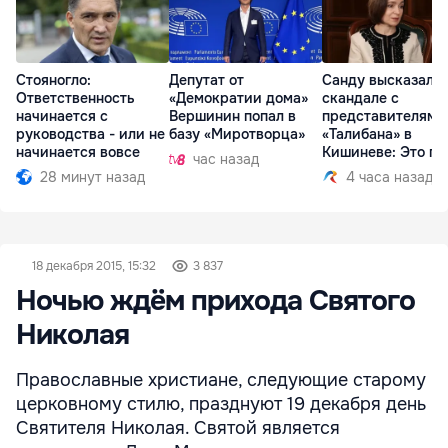
Стояногло:
Депутат от
Санду высказалас
Ответственность
«Демократии дома»
скандале с
начинается с
Вершинин попал в
представителями
руководства - или не
базу «Миротворца»
«Талибана» в
начинается вовсе
Кишиневе: Это по
час назад
28 минут назад
4 часа назад
18 декабря 2015, 15:32
3 837
Ночью ждём прихода Святого
Николая
Православные христиане, следующие старому
церковному стилю, празднуют 19 декабря день
Святителя Николая. Святой является