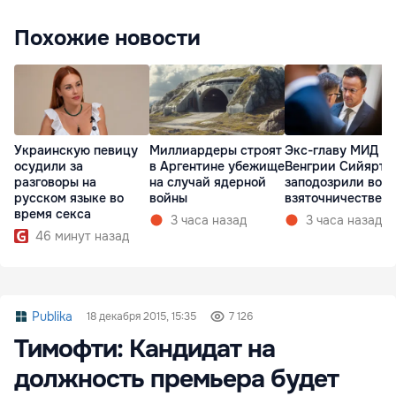
Похожие новости
Украинскую певицу
Миллиардеры строят
Экс-главу МИД
осудили за
в Аргентине убежище
Венгрии Сийярто
разговоры на
на случай ядерной
заподозрили во
русском языке во
войны
взяточничестве
время секса
3 часа назад
3 часа назад
46 минут назад
Publika
18 декабря 2015, 15:35
7 126
Тимофти: Кандидат на
должность премьера будет