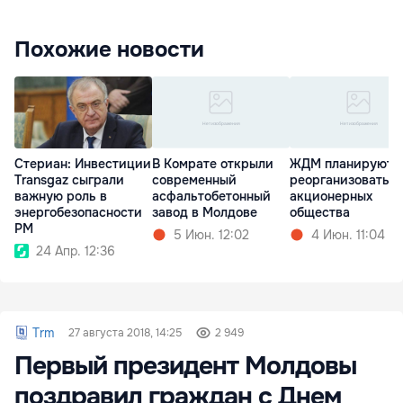
Похожие новости
Стериан: Инвестиции
В Комрате открыли
ЖДМ планируют
Transgaz сыграли
современный
реорганизовать в
важную роль в
асфальтобетонный
акционерных
энергобезопасности
завод в Молдове
общества
РМ
5 Июн. 12:02
4 Июн. 11:04
24 Апр. 12:36
Trm
27 августа 2018, 14:25
2 949
Первый президент Молдовы
поздравил граждан с Днем