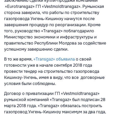
заключению сделки купли-продажи компанией
«Eurotransgaz» ГП «Vestmoldtransgaz». Румынская
сторона заверила, что работы по строительству
газопровода Унгень-Кишинэу начнутся после
завершения процедур по реорганизации. Кроме
того, руководство «Transgaz» поблагодарило
Министерство экономики и инфраструктуры и
правительство Республики Молдова за содействие
успешному завершению сделки.
В то же время,
«Transgaz» объявила
о своей
готовности уже в начале сентября 2018 года
провести тендер на строительство газопровода
Кишинэу-Унгень, имея в виду, что все договорные
условия были соблюдены.
Договор о приватизации ГП «Vestmoldtransgaz»
румынской компанией «Transgaz» был подписан 28
марта 2018 года. «Transgaz» обязалась построить
газопровод Унгень-Кишинэу максимум за два года,