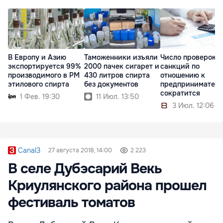
В Европу и Азию
Таможенники изъяли
Число проверок и
экспортируется 99%
2000 пачек сигарет и
санкций по
производимого в РМ
430 литров спирта
отношению к
этилового спирта
без документов
предпринимател
сократится
1 Фев. 19:30
11 Июл. 13:50
3 Июл. 12:06
Canal3
27 августа 2018, 14:00
2 223
В селе Дубэсарий Векь
Криулянского района прошел
фестиваль томатов