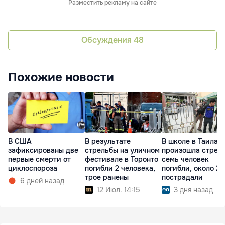
Разместить рекламу на сайте
Обсуждения
48
Похожие новости
В США
В результате
В школе в Таилан
зафиксированы две
стрельбы на уличном
произошла стрель
первые смерти от
фестивале в Торонто
семь человек
циклоспороза
погибли 2 человека,
погибли, около 20
трое ранены
пострадали
6 дней назад
12 Июл. 14:15
3 дня назад