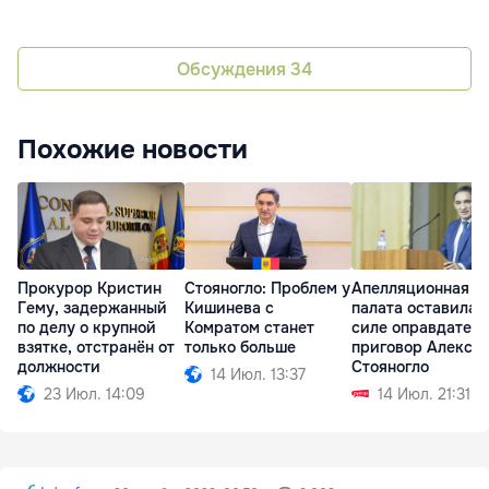
Обсуждения
34
Похожие новости
Прокурор Кристин
Стояногло: Проблем у
Апелляционная
Гему, задержанный
Кишинева с
палата оставила 
по делу о крупной
Комратом станет
силе оправдател
взятке, отстранён от
только больше
приговор Алекса
должности
Стояногло
14 Июл. 13:37
23 Июл. 14:09
14 Июл. 21:31