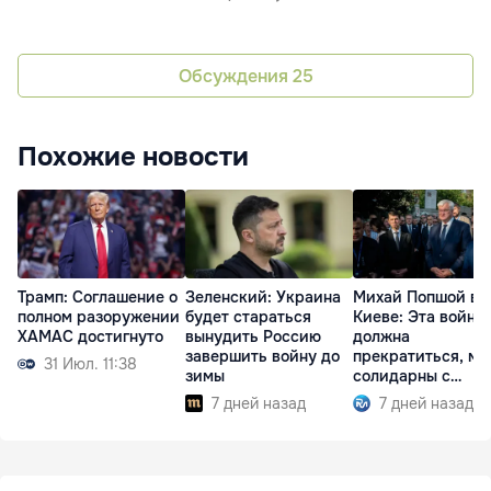
Обсуждения
25
Похожие новости
Трамп: Соглашение о
Зеленский: Украина
Михай Попшой в
полном разоружении
будет стараться
Киеве: Эта война
ХАМАС достигнуто
вынудить Россию
должна
завершить войну до
прекратиться, мы
31 Июл. 11:38
зимы
солидарны с
Украиной
7 дней назад
7 дней назад