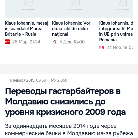
Klaus Iohannis, mesaj
Klaus Iohannis: Vor
Klaus Iohannis, de
în scandalul Marea
urma zile de doliu
integrarea R. Mold
Britanie - Rusia
naţional
în UE prin unirea c
România
26 Мар. 21:34
5 Дек. 18:00
24 Ноя. 18:50
6 января 2015, 09:56
2 050
Переводы гастарбайтеров в
Молдавию снизились до
уровня кризисного 2009 года
За одиннадцать месяцев 2014 года через
коммерческие банки в Молдавию из-за рубежа