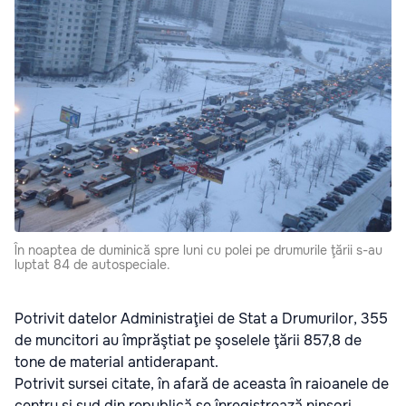
În noaptea de duminică spre luni cu polei pe drumurile ţării s-au
luptat 84 de autospeciale.
Potrivit datelor Administraţiei de Stat a Drumurilor, 355
de muncitori au împrăştiat pe şoselele ţării 857,8 de
tone de material antiderapant.
Potrivit sursei citate, în afară de aceasta în raioanele de
centru şi sud din republică se înregistrează ninsori.