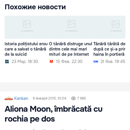
Похожие новости
Istoria polițistului erou
O tânără distruge unul
Tânără târâtă de ta
care a salvat o tânără
dintre cele mai mari
după ce și-a prins
de la suicid
mituri de pe Internet
haina în portieră
23 Мар. 18:30
15 Фев. 22:30
31 Янв. 19:45
Kankan
6 января 2015, 10:04
7 985
Aliona Moon, îmbrăcată cu
rochia pe dos