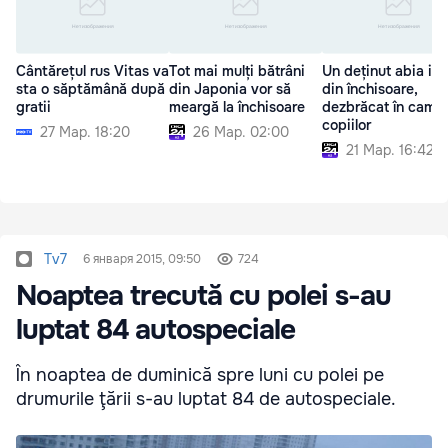
Cântărețul rus Vitas va
Tot mai mulți bătrâni
Un deținut abia ieș
sta o săptămână după
din Japonia vor să
din închisoare,
gratii
meargă la închisoare
dezbrăcat în came
copiilor
27 Мар. 18:20
26 Мар. 02:00
21 Мар. 16:42
Tv7
6 января 2015, 09:50
724
Noaptea trecută cu polei s-au
luptat 84 autospeciale
În noaptea de duminică spre luni cu polei pe
drumurile ţării s-au luptat 84 de autospeciale.