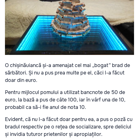
O chișinăuiancă și-a amenajat cel mai „bogat” brad de
sărbători. Și nu a pus prea multe pe el, căci l-a făcut
doar din euro.
Pentru mijlocul pomului a utilizat bancnote de 50 de
euro, la bază a pus de câte 100, iar în vârf una de 10,
probabil ca să-i fie anul de nota 10.
Evident, că nu l-a făcut doar pentru ea, a pus o poză cu
bradul respectiv pe o rețea de socializare, spre deliciul
și invidia tuturor prietenilor și apropiaților.