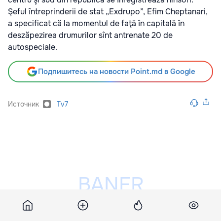
Şeful întreprinderii de stat „Exdrupo”, Efim Cheptanari,
a specificat că la momentul de faţă în capitală în
deszăpezirea drumurilor sînt antrenate 20 de
autospeciale.
Подпишитесь на новости Point.md в Google
Источник
Tv7