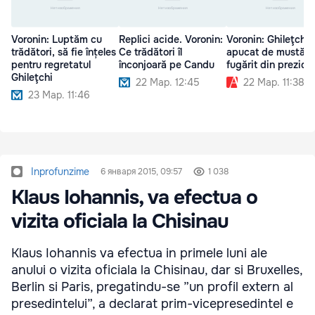
Voronin: Luptăm cu
Replici acide. Voronin:
Voronin: Ghileţchi,
trădători, să fie înțeles
Ce trădători îl
apucat de mustăți 
pentru regretatul
înconjoară pe Candu
fugărit din prezidi
Ghileţchi
22 Мар. 12:45
22 Мар. 11:38
23 Мар. 11:46
Inprofunzime
6 января 2015, 09:57
1 038
Klaus Iohannis, va efectua o
vizita oficiala la Chisinau
Klaus Iohannis va efectua in primele luni ale
anului o vizita oficiala la Chisinau, dar si Bruxelles,
Berlin si Paris, pregatindu-se ”un profil extern al
presedintelui”, a declarat prim-vicepresedintel e