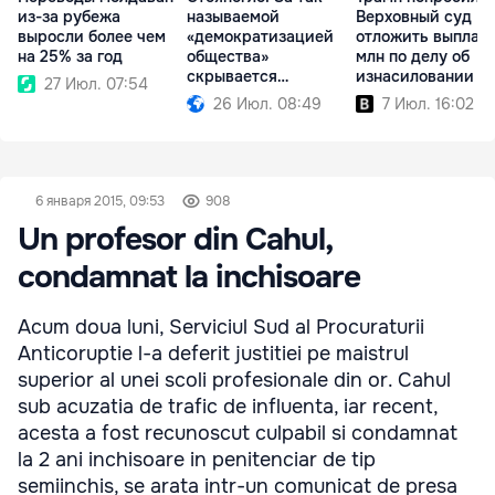
из-за рубежа
называемой
Верховный суд
выросли более чем
«демократизацией
отложить выплату
на 25% за год
общества»
млн по делу об
скрывается
изнасиловании
27 Июл. 07:54
проедание денег
26 Июл. 08:49
7 Июл. 16:02
6 января 2015, 09:53
908
Un profesor din Cahul,
condamnat la inchisoare
Acum doua luni, Serviciul Sud al Procuraturii
Anticoruptie l-a deferit justitiei pe maistrul
superior al unei scoli profesionale din or. Cahul
sub acuzatia de trafic de influenta, iar recent,
acesta a fost recunoscut culpabil si condamnat
la 2 ani inchisoare in penitenciar de tip
semiinchis, se arata intr-un comunicat de presa