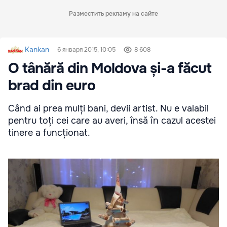
Разместить рекламу на сайте
Kankan
6 января 2015, 10:05
8 608
O tânără din Moldova și-a făcut
brad din euro
Când ai prea mulți bani, devii artist. Nu e valabil
pentru toți cei care au averi, însă în cazul acestei
tinere a funcționat.