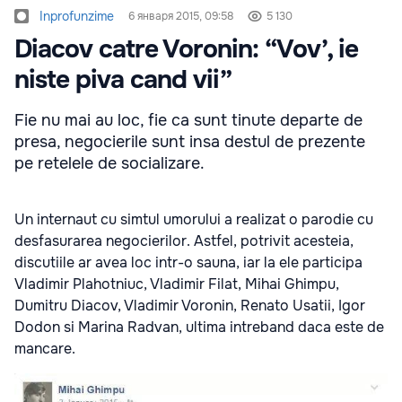
Inprofunzime
6 января 2015, 09:58
5 130
Diacov catre Voronin: “Vov’, ie
niste piva cand vii”
Fie nu mai au loc, fie ca sunt tinute departe de
presa, negocierile sunt insa destul de prezente
pe retelele de socializare.
Un internaut cu simtul umorului a realizat o parodie cu
desfasurarea negocierilor. Astfel, potrivit acesteia,
discutiile ar avea loc intr-o sauna, iar la ele participa
Vladimir Plahotniuc, Vladimir Filat, Mihai Ghimpu,
Dumitru Diacov, Vladimir Voronin, Renato Usatii, Igor
Dodon si Marina Radvan, ultima intreband daca este de
mancare.