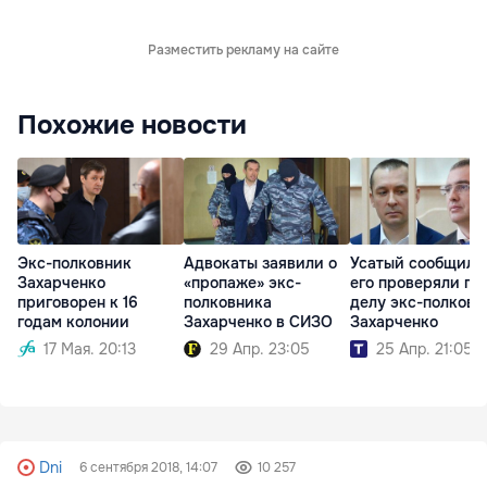
Разместить рекламу на сайте
Похожие новости
Экс-полковник
Адвокаты заявили о
Усатый сообщил, 
Захарченко
«пропаже» экс-
его проверяли по
приговорен к 16
полковника
делу экс-полковн
годам колонии
Захарченко в СИЗО
Захарченко
17 Мая. 20:13
29 Апр. 23:05
25 Апр. 21:05
Dni
6 сентября 2018, 14:07
10 257