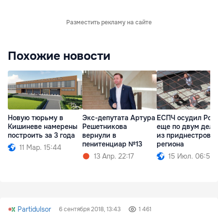
Разместить рекламу на сайте
Похожие новости
Новую тюрьму в
Экс-депутата Артура
ЕСПЧ осудил Рос
Кишиневе намерены
Решетникова
еще по двум дел
построить за 3 года
вернули в
из приднестровск
пенитенциар №13
региона
11 Мар. 15:44
13 Апр. 22:17
15 Июл. 06:50
Partidulsor
6 сентября 2018, 13:43
1 461