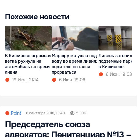
Похожие новости
В Кишиневе огромная
Маршрутка ушла под
Ливень затопил
ветка рухнула на
воду во время ливня:
подземные парки
автомобиль во время
водитель пытался
в Кишиневе
ливня
прорваться
6 Июн. 19:03
19 Июл. 21:14
6 Июн. 19:06
Point
6 сентября 2018, 13:48
5 306
Председатель союза
адвокатов: Пенитенциар №13 –