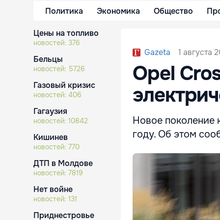
Политика
Экономика
Общество
Пр
Цены на топливо
новостей:
376
1 августа 2
Gazeta
Бельцы
Opel Cro
новостей:
5726
Газовый кризис
электрич
новостей:
406
Гагаузия
Новое поколение к
новостей:
10842
году. Об этом соо
Кишинев
новостей:
770
ДТП в Молдове
новостей:
7819
Нет войне
новостей:
131
Приднестровье