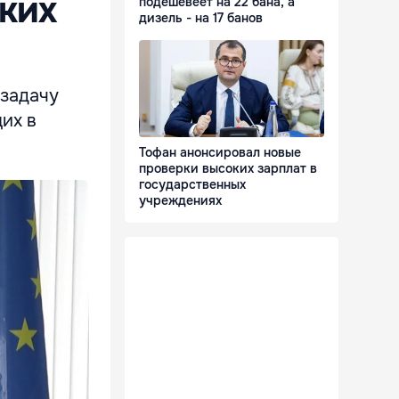
ких
подешевеет на 22 бана, а
дизель - на 17 банов
 задачу
их в
Тофан анонсировал новые
проверки высоких зарплат в
государственных
учреждениях