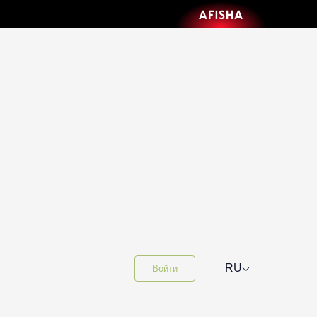
⌵
RU
Войти