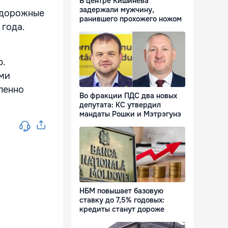
В центре Кишинева
задержали мужчину,
 дорожные
ранившего прохожего ножом
 года.
ю.
ями
епенно
Во фракции ПДС два новых
депутата: КС утвердил
мандаты Рошки и Мэтрэгунэ
НБМ повышает базовую
ставку до 7,5% годовых:
кредиты станут дороже