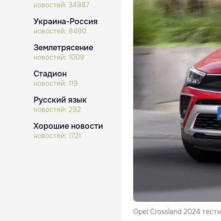
новостей:
34987
Украина-Россия
новостей:
8490
Землетрясение
новостей:
1009
Стадион
новостей:
119
Русский язык
новостей:
292
Хорошие новости
новостей:
1721
Opel Crossland 2024 тест