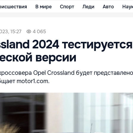
оисшествия
В мире
Спорт
Леди
Авто
Нау
023, 15:27
4 065
ssland 2024 тестируется
еской версии
россовера Opel Crossland будет представлено
бщает motor1.com.