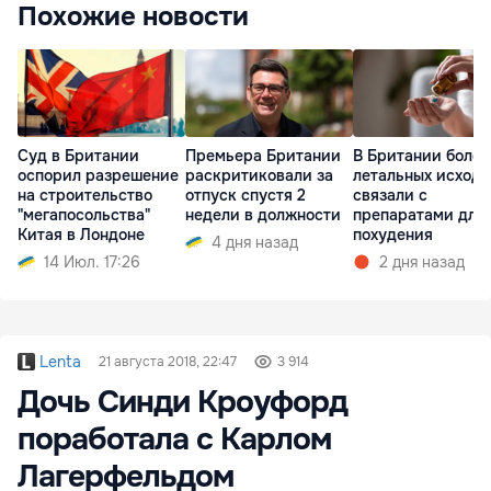
Похожие новости
Суд в Британии
Премьера Британии
В Британии более
оспорил разрешение
раскритиковали за
летальных исходо
на строительство
отпуск спустя 2
связали с
"мегапосольства"
недели в должности
препаратами для
Китая в Лондоне
похудения
4 дня назад
14 Июл. 17:26
2 дня назад
Lenta
21 августа 2018, 22:47
3 914
Дочь Синди Кроуфорд
поработала с Карлом
Лагерфельдом