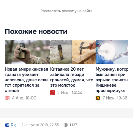
Разместить рекламу на сайте
Похожие новости
Новая американская
Китаянка 20 лет
Мужчину, которы
граната убивает
забивала гвозди
был ранен при
человека, даже если
гранатой, думая, что
взрыве гранаты в
тот спрятался за
это молоток
Кишиневе,
стеной
прооперируют
2 Июл. 14:44
4 Апр. 18:00
7 Июн. 19:36
Ria
21 августа 2018, 22:55
1 137