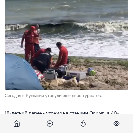
Сегодня в Румынии утонули еще двое туристов.
18-летний парень утонул на станции Олимп, а 40-
летний мужчина в Костенешть, передает
libertatea.ro
.