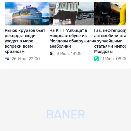
Рынок круизов бьет
На КПП "Албица" в
Газ, нефтепродук
рекорды: люди
микроавтобусе из
автомобили стал
уходят в море
Молдовы обнаружили
крупнейшими
вопреки всем
анаболики
статьями импорт
кризисам
Молдовы
9 Июл. 19:00
26 Июл. 22:00
11 Июл. 08:00