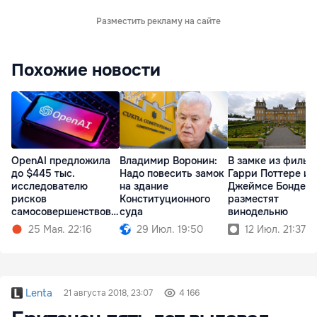
Разместить рекламу на сайте
Похожие новости
OpenAI предложила
Владимир Воронин:
В замке из фильм
до $445 тыс.
Надо повесить замок
Гарри Поттере и
исследователю
на здание
Джеймсе Бонде
рисков
Конституционного
разместят
самосовершенствова
суда
винодельню
ния ИИ
25 Мая. 22:16
29 Июл. 19:50
12 Июл. 21:37
Lenta
21 августа 2018, 23:07
4 166