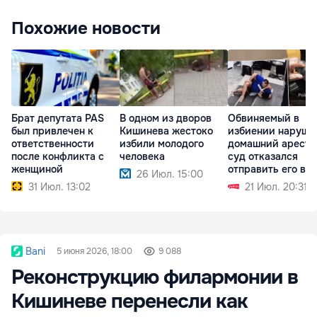
Похожие новости
Брат депутата PAS
В одном из дворов
Обвиняемый в
был привлечен к
Кишинева жестоко
избиении наруши
ответственности
избили молодого
домашний арест, 
после конфликта с
человека
суд отказался
женщиной
отправить его в
26 Июл. 15:00
СИЗО
31 Июл. 13:02
21 Июл. 20:31
Bani
5 июня 2026, 18:00
9 088
Реконструкцию филармонии в
Кишиневе перенесли как