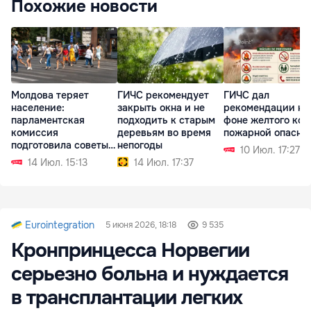
Похожие новости
Молдова теряет
ГИЧС рекомендует
ГИЧС дал
население:
закрыть окна и не
рекомендации на
парламентская
подходить к старым
фоне желтого код
комиссия
деревьям во время
пожарной опасно
подготовила советы
непогоды
10 Июл. 17:27
для кабмина
14 Июл. 15:13
14 Июл. 17:37
Eurointegration
5 июня 2026, 18:18
9 535
Кронпринцесса Норвегии
серьезно больна и нуждается
в трансплантации легких