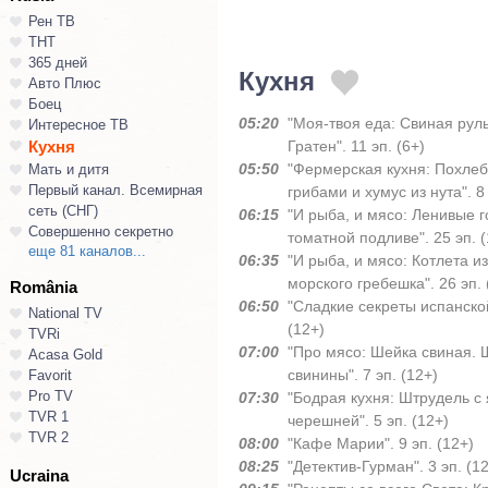
Рен ТВ
ТНТ
365 дней
Кухня
Авто Плюс
Боец
05:20
"Моя-твоя еда: Свиная рул
Интересное ТВ
Кухня
Гратен". 11 эп. (6+)
05:50
"Фермерская кухня: Похлеб
Мать и дитя
Первый канал. Всемирная
грибами и хумус из нута". 8 
сеть (СНГ)
06:15
"И рыба, и мясо: Ленивые 
Совершенно секретно
томатной подливе". 25 эп. (
еще 81 каналов...
06:35
"И рыба, и мясо: Котлета из
морского гребешка". 26 эп. 
România
06:50
"Сладкие секреты испанской
National TV
(12+)
TVRi
07:00
"Про мясо: Шейка свиная.
Acasa Gold
свинины". 7 эп. (12+)
Favorit
Pro TV
07:30
"Бодрая кухня: Штрудель с
TVR 1
черешней". 5 эп. (12+)
TVR 2
08:00
"Кафе Марии". 9 эп. (12+)
08:25
"Детектив-Гурман". 3 эп. (1
Ucraina