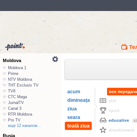
Те
Moldova
Moldova 1
Prime
NTV Moldova
ТНТ Exclusiv TV
TV8
acum
все передач
СТС Mega
dimineața
ştiri
JurnalTV
Canal 3
ziua
sport
RTR Moldova
seara
Pro TV
educative
6
еще 12 каналов...
toată ziua
divertisment
Rusia