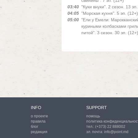
свинины". 7 эп. (12+)
03:40
"Куки внуки". 2 сезон. 13 эп.
04:05
"Морская кухня". 5 эп. (12+)
05:00
"Ели у Емели: Марокканский
куриными колбасками гриль
питой". 3 сезон. 30 эп. (12+
INFO
SUPPORT
о проекте
помощь
правила
политика конфиденциальнос
блог
тел.:
(+373) 22 888002
редакция
эл. почта:
info@point.md