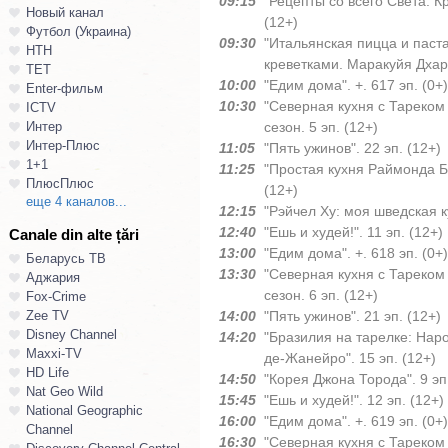
09:15
"Рецепты со всего Света: Кр
Новый канал
(12+)
Футбол (Украина)
09:30
"Итальянская пицца и паста
НТН
креветками. Маракуйя Дхарм
ТЕТ
10:00
"Едим дома". +. 617 эп. (0+)
Enter-фильм
10:30
"Северная кухня с Тареком
ICTV
Интер
сезон. 5 эп. (12+)
Интер-Плюс
11:05
"Пять ужинов". 22 эп. (12+)
1+1
11:25
"Простая кухня Раймонда Бл
ПлюсПлюс
(12+)
еще 4 каналов...
12:15
"Рэйчел Ху: моя шведская ку
12:40
"Ешь и худей!". 11 эп. (12+)
Canale din alte țări
13:00
"Едим дома". +. 618 эп. (0+)
Беларусь ТВ
13:30
"Северная кухня с Тареком
Аджария
сезон. 6 эп. (12+)
Fox-Crime
Zee TV
14:00
"Пять ужинов". 21 эп. (12+)
Disney Channel
14:20
"Бразилия на тарелке: Нар
Maxxi-TV
де-Жанейро". 15 эп. (12+)
HD Life
14:50
"Корея Джона Торода". 9 эп
Nat Geo Wild
15:45
"Ешь и худей!". 12 эп. (12+)
National Geographic
16:00
"Едим дома". +. 619 эп. (0+)
Channel
16:30
"Северная кухня с Тареком