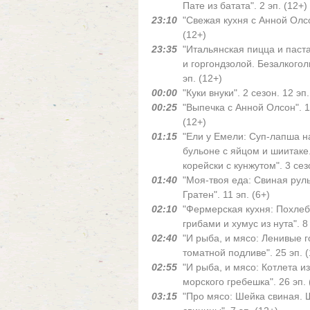
Пате из батата". 2 эп. (12+)
23:10
"Свежая кухня с Анной Олсон
(12+)
23:35
"Итальянская пицца и паст
и горгондзолой. Безалкогол
эп. (12+)
00:00
"Куки внуки". 2 сезон. 12 эп.
00:25
"Выпечка с Анной Олсон". 1 
(12+)
01:15
"Ели у Емели: Суп-лапша н
бульоне с яйцом и шиитаке.
корейски с кунжутом". 3 сезо
01:40
"Моя-твоя еда: Свиная рул
Гратен". 11 эп. (6+)
02:10
"Фермерская кухня: Похлеб
грибами и хумус из нута". 8 
02:40
"И рыба, и мясо: Ленивые 
томатной подливе". 25 эп. (
02:55
"И рыба, и мясо: Котлета из
морского гребешка". 26 эп. 
03:15
"Про мясо: Шейка свиная.