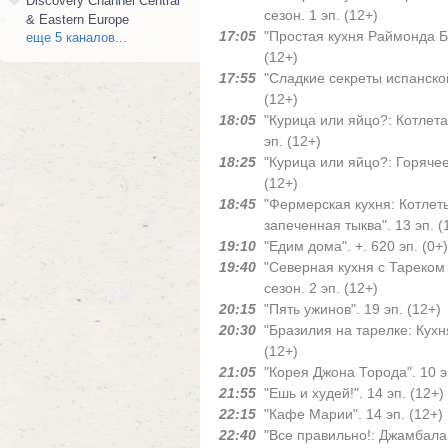
Discovery Channel Central
сезон. 1 эп. (12+)
& Eastern Europe
17:05
"Простая кухня Раймонда Бл
еще 5 каналов...
(12+)
17:55
"Сладкие секреты испанской
(12+)
18:05
"Курица или яйцо?: Котлета
эп. (12+)
18:25
"Курица или яйцо?: Горячее
(12+)
18:45
"Фермерская кухня: Котлеты
запеченная тыква". 13 эп. (
19:10
"Едим дома". +. 620 эп. (0+)
19:40
"Северная кухня с Тареком
сезон. 2 эп. (12+)
20:15
"Пять ужинов". 19 эп. (12+)
20:30
"Бразилия на тарелке: Кухня
(12+)
21:05
"Корея Джона Торода". 10 э
21:55
"Ешь и худей!". 14 эп. (12+)
22:15
"Кафе Марии". 14 эп. (12+)
22:40
"Все правильно!: Джамбала