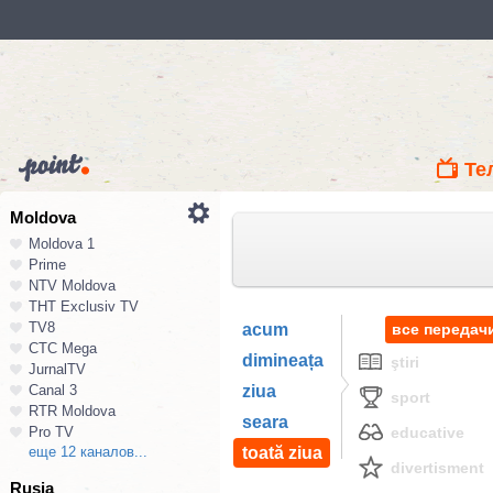
Те
Moldova
Moldova 1
Prime
NTV Moldova
ТНТ Exclusiv TV
TV8
acum
все передач
СТС Mega
dimineața
ştiri
JurnalTV
Canal 3
ziua
sport
RTR Moldova
seara
Pro TV
educative
еще 12 каналов...
toată ziua
divertisment
Rusia