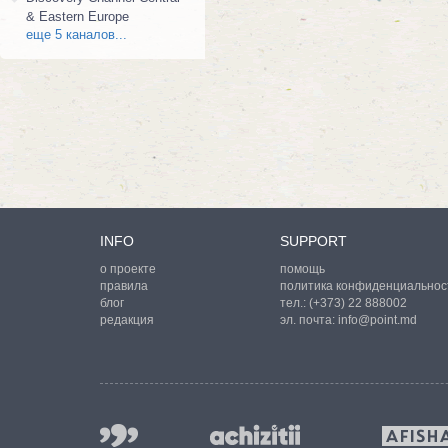
& Eastern Europe
еще 5 каналов...
INFO
SUPPORT
о проекте
помощь
правила
политика конфиденциальнос
блог
тел.:
(+373) 22 888002
редакция
эл. почта:
info@point.md