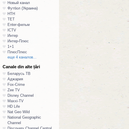
Новый канал
Футбол (Украина)
НТН
ТЕТ
Enter-фильм
ICTV
Интер
Интер-Плюс
1+1
ПлюсПлюс
еще 4 каналов...
Canale din alte țări
Беларусь ТВ
Аджария
Fox-Crime
Zee TV
Disney Channel
Maxxi-TV
HD Life
Nat Geo Wild
National Geographic
Channel
Discovery Channel Central