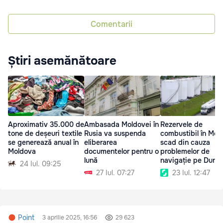
Comentarii
Știri asemănătoare
Aproximativ 35.000 de
Ambasada Moldovei în
Rezervele de
tone de deșeuri textile
Rusia va suspenda
combustibil în Mol
se generează anual în
eliberarea
scad din cauza
Moldova
documentelor pentru o
problemelor de
lună
navigație pe Dună
24 Iul. 09:25
27 Iul. 07:27
23 Iul. 12:47
Point
3 aprilie 2025, 16:56
29 623