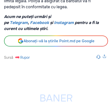
limita legală. Poliția a asigurat că bărbatul va fi
pedepsit în conformitate cu legea.
Acum ne puteți urmări și
pe
Telegram
,
Facebook
și
Instagram
pentru a fi la
curent cu ultimele știri.
Abonați-vă la știrile Point.md pe Google
Sursă
Rupor