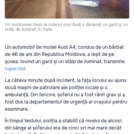
Un moldovean beat la volanul unui Audi a dărâmat un gard și un
stâlp de iluminat în Italia.
Un automobil de model Audi A4, condus de un bărbat
de 46 de ani din Republica Moldova, a ieșit de pe
șosea, lovind un gard și un stâlp de iluminat, transmite
rupor.md
.
La câteva minute după incident, la fața locului au ajuns
două mașini de patrulare ale poliției locale și o
ambulanță. Din fericire, șoferul nu a fost rănit grav și a
fost dus la departamentul de urgență al orașului pentru
examinare.
În timpul testului, poliția a stabilit că nivelul de alcool
din sânge al șoferului era de cinci ori mai mare decât