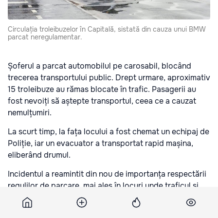
Circulația troleibuzelor în Capitală, sistată din cauza unui BMW
parcat neregulamentar.
Șoferul a parcat automobilul pe carosabil, blocând
trecerea transportului public. Drept urmare, aproximativ
15 troleibuze au rămas blocate în trafic. Pasagerii au
fost nevoiți să aștepte transportul, ceea ce a cauzat
nemulțumiri.
La scurt timp, la fața locului a fost chemat un echipaj de
Poliție, iar un evacuator a transportat rapid mașina,
eliberând drumul.
Incidentul a reamintit din nou de importanța respectării
regulilor de parcare, mai ales în locuri unde traficul și
activitatea transportului public pot fi îngreunate.