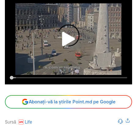
Acum ne puteți urmări și
pe
Telegram
,
Facebook
și
Instagram
pentru a fi la
curent cu ultimele știri.
Abonați-vă la știrile Point.md pe Google
Sursă
Life