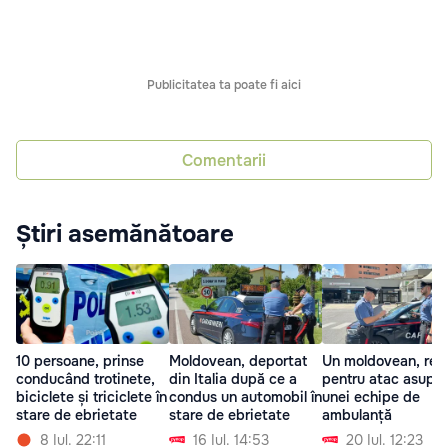
Publicitatea ta poate fi aici
Comentarii
Știri asemănătoare
10 persoane, prinse
Moldovean, deportat
Un moldovean, reți
conducând trotinete,
din Italia după ce a
pentru atac asupra
biciclete și triciclete în
condus un automobil în
unei echipe de
stare de ebrietate
stare de ebrietate
ambulanță
8 Iul. 22:11
16 Iul. 14:53
20 Iul. 12:23