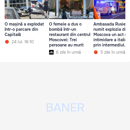
O mașină a explodat
O femeie a dus o
Ambasada Rusiei 
într-o parcare din
bombă într-un
numit explozia din
Capitală
restaurant din centrul
Moscova un act de
Moscovei: Trei
intimidare a italieni
24 Iul. 16:10
persoane au murit
prin intermediul
Kievului
6 zile în urmă
5 zile în urmă