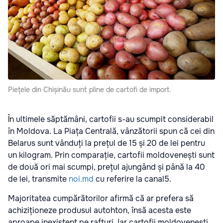
Piețele din Chișinău sunt pline de cartofi de import.
În ultimele săptămâni, cartofii s-au scumpit considerabil
în Moldova. La Piața Centrală, vânzătorii spun că cei din
Belarus sunt vânduți la prețul de 15 și 20 de lei pentru
un kilogram. Prin comparație, cartofii moldovenești sunt
de două ori mai scumpi, prețul ajungând și până la 40
de lei, transmite
noi.md
cu referire la canal5.
Majoritatea cumpărătorilor afirmă că ar prefera să
achiziționeze produsul autohton, însă acesta este
aproape inexistent pe rafturi. Iar cartofii moldovenești