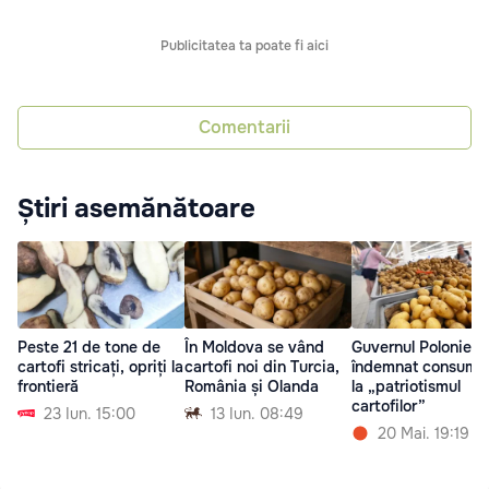
Publicitatea ta poate fi aici
Comentarii
Știri asemănătoare
Peste 21 de tone de
În Moldova se vând
Guvernul Poloniei a
cartofi stricați, opriți la
cartofi noi din Turcia,
îndemnat consumat
frontieră
România și Olanda
la „patriotismul
cartofilor”
23 Iun. 15:00
13 Iun. 08:49
20 Mai. 19:19