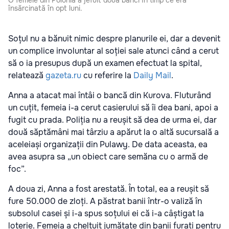
însărcinată în opt luni.
Soțul nu a bănuit nimic despre planurile ei, dar a devenit
un complice involuntar al soției sale atunci când a cerut
să o ia presupus după un examen efectuat la spital,
relatează
gazeta.ru
cu referire la
Daily Mail
.
Anna a atacat mai întâi o bancă din Kurova. Fluturând
un cuțit, femeia i-a cerut casierului să îi dea bani, apoi a
fugit cu prada. Poliția nu a reușit să dea de urma ei, dar
două săptămâni mai târziu a apărut la o altă sucursală a
aceleiași organizații din Pulawy. De data aceasta, ea
avea asupra sa „un obiect care semăna cu o armă de
foc”.
A doua zi, Anna a fost arestată. În total, ea a reușit să
fure 50.000 de zloți. A păstrat banii într-o valiză în
subsolul casei și i-a spus soțului ei că i-a câștigat la
loterie. Femeia a cheltuit jumătate din banii furați pentru