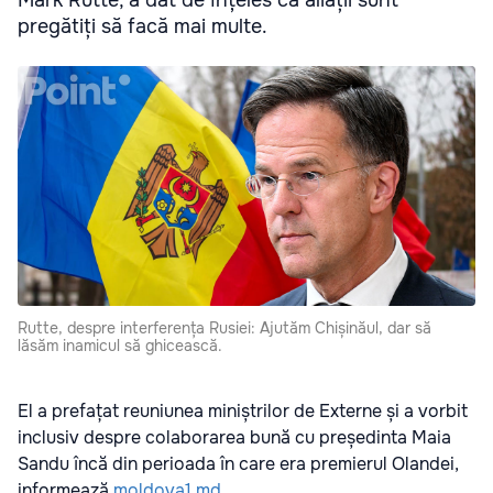
pregătiți să facă mai multe.
Rutte, despre interferența Rusiei: Ajutăm Chișinăul, dar să
lăsăm inamicul să ghicească.
El a prefațat reuniunea miniștrilor de Externe și a vorbit
inclusiv despre colaborarea bună cu președinta Maia
Sandu încă din perioada în care era premierul Olandei,
informează
moldova1.md
.