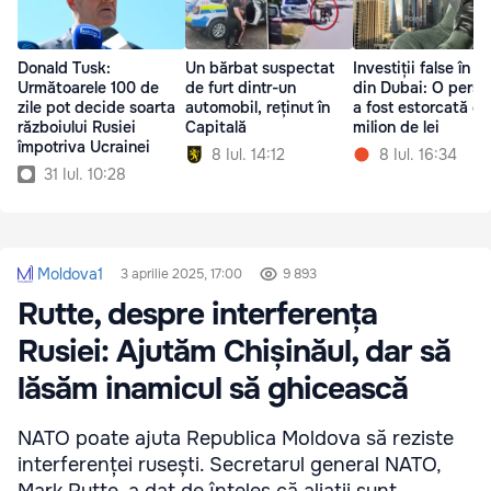
Donald Tusk:
Un bărbat suspectat
Investiții false în b
Următoarele 100 de
de furt dintr-un
din Dubai: O pers
zile pot decide soarta
automobil, reținut în
a fost estorcată d
războiului Rusiei
Capitală
milion de lei
împotriva Ucrainei
8 Iul. 14:12
8 Iul. 16:34
31 Iul. 10:28
Moldova1
3 aprilie 2025, 17:00
9 893
Rutte, despre interferența
Rusiei: Ajutăm Chișinăul, dar să
lăsăm inamicul să ghicească
NATO poate ajuta Republica Moldova să reziste
interferenței rusești. Secretarul general NATO,
Mark Rutte, a dat de înțeles că aliații sunt