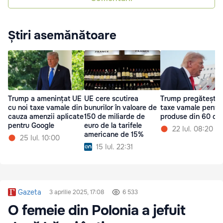
Știri asemănătoare
Trump a amenințat UE
UE cere scutirea
Trump pregătește 
cu noi taxe vamale din
bunurilor în valoare de
taxe vamale pentr
cauza amenzii aplicate
150 de miliarde de
produse din 60 de 
pentru Google
euro de la tarifele
22 Iul. 08:20
americane de 15%
25 Iul. 10:00
15 Iul. 22:31
Gazeta
3 aprilie 2025, 17:08
6 533
O femeie din Polonia a jefuit