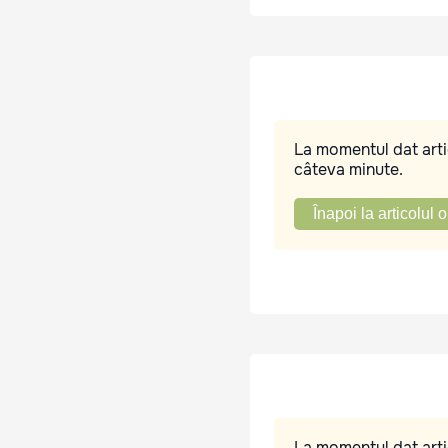
La momentul dat artic
câteva minute.
Înapoi la articolul o
La momentul dat artic