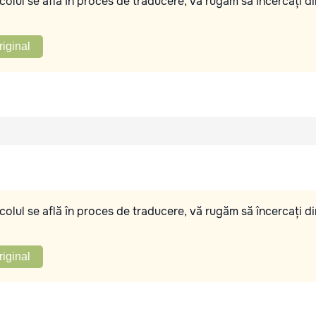
olul se află în proces de traducere, vă rugăm să încercați di
riginal
olul se află în proces de traducere, vă rugăm să încercați di
riginal