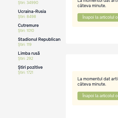
La momentul dat artic
Știri:
34990
câteva minute.
Ucraina-Rusia
Știri:
8498
Înapoi la articolul o
Cutremure
Știri:
1010
Stadionul Republican
Știri:
119
Limba rusă
Știri:
292
Știri pozitive
Știri:
1721
La momentul dat artic
câteva minute.
Înapoi la articolul o