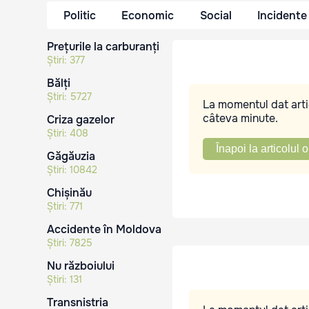
Politic
Economic
Social
Incidente
Prețurile la carburanți
Știri:
377
Bălți
Știri:
5727
La momentul dat artic
câteva minute.
Criza gazelor
Știri:
408
Înapoi la articolul o
Găgăuzia
Știri:
10842
Chișinău
Știri:
771
Accidente în Moldova
Știri:
7825
Nu războiului
Știri:
131
Transnistria