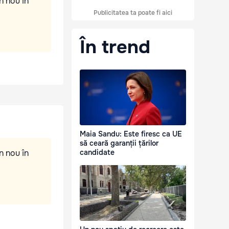
n nou în
Publicitatea ta poate fi aici
În trend
Maia Sandu: Este firesc ca UE
să ceară garanții țărilor
n nou în
candidate