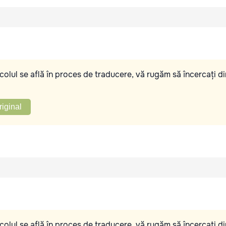
olul se află în proces de traducere, vă rugăm să încercați di
riginal
olul se află în proces de traducere, vă rugăm să încercați di