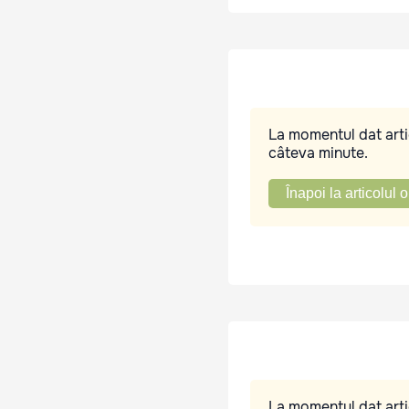
La momentul dat artic
câteva minute.
Înapoi la articolul o
La momentul dat artic