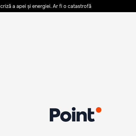
iză a apei și energiei. Ar fi o catastrofă