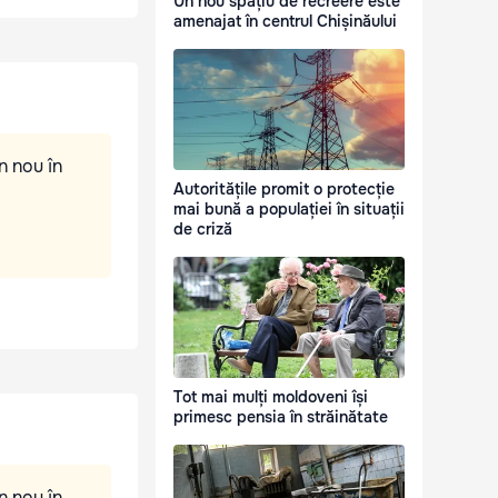
Un nou spațiu de recreere este
amenajat în centrul Chișinăului
n nou în
Autoritățile promit o protecție
mai bună a populației în situații
de criză
Tot mai mulți moldoveni își
primesc pensia în străinătate
n nou în