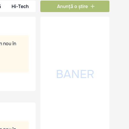
ă
Hi-Tech
Anunță o știre
n nou în