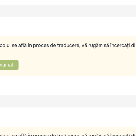
olul se află în proces de traducere, vă rugăm să încercați di
riginal
olul se află în proces de traducere, vă rugăm să încercați di