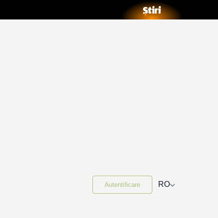
⌵
RO
Autentificare