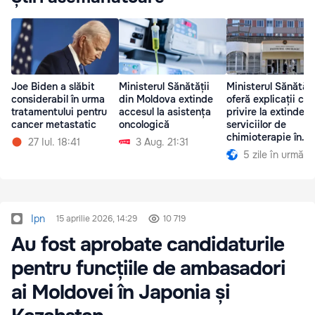
Ministerul Sănătății
Ministerul Sănătăți
Joe Biden a slăbit
din Moldova extinde
oferă explicații cu
considerabil în urma
accesul la asistența
privire la extindere
tratamentului pentru
oncologică
serviciilor de
cancer metastatic
chimioterapie în
3 Aug. 21:31
27 Iul. 18:41
raioane
5 zile în urmă
Ipn
15 aprilie 2026, 14:29
10 719
Au fost aprobate candidaturile
pentru funcțiile de ambasadori
ai Moldovei în Japonia și