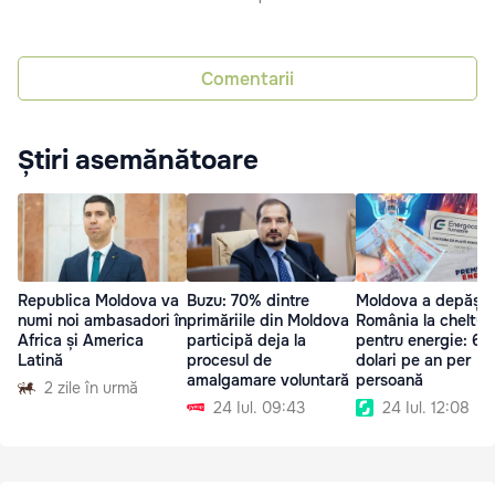
Comentarii
Știri asemănătoare
Republica Moldova va
Buzu: 70% dintre
Moldova a depășit
numi noi ambasadori în
primăriile din Moldova
România la cheltuie
Africa și America
participă deja la
pentru energie: 69
Latină
procesul de
dolari pe an per
amalgamare voluntară
persoană
2 zile în urmă
24 Iul. 09:43
24 Iul. 12:08