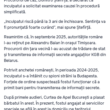
Procurorul de caz, Dumitru Ștefîrță, a declarat că
inculpatul a solicitat examinarea cauzei în procedură
simplificată.
„Inculpatul riscă până la 3 ani de închisoare. Sentința va
fi pronunțată foarte curând”, mai spune Ștefîrță.
Reamintim că, în septembrie 2025, autoritățile române
l-au reținut pe Alexandru Balan în orașul Timișoara.
Procurorii din țara vecină l-au acuzat de trădare de stat
și transmiterea de informații secrete angajaților KGB din
Belarus.
Potrivit anchetei românești, în perioada 2024-2025,
inculpatul s-a întâlnit cu spioni străini la Budapesta.
Forțele de ordine suspectează fostul funcționar că a
primit bani pentru transmiterea de informații secrete.
După primele audieri, Curtea de Apel București a plasat
bărbatul în arest. În prezent, fostul angajat al serviciilor
speciale se află în arest la domiciliu pe teritoriul