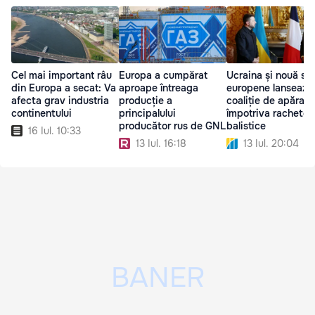
Cel mai important râu
Europa a cumpărat
Ucraina și nouă st
din Europa a secat: Va
aproape întreaga
europene lansează
afecta grav industria
producție a
coaliție de apărare
continentului
principalului
împotriva rachetel
producător rus de GNL
balistice
16 Iul. 10:33
13 Iul. 16:18
13 Iul. 20:04