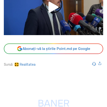
Abonați-vă la știrile Point.md pe Google
Sursă
Realitatea