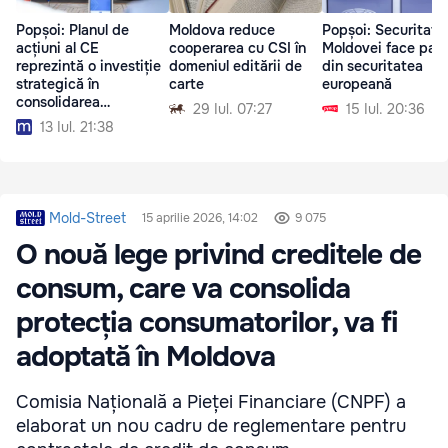
Popșoi: Planul de
Moldova reduce
Popșoi: Securitate
acțiuni al CE
cooperarea cu CSI în
Moldovei face part
reprezintă o investiție
domeniul editării de
din securitatea
strategică în
carte
europeană
consolidarea
29 Iul. 07:27
15 Iul. 20:36
democrației
13 Iul. 21:38
Mold-Street
15 aprilie 2026, 14:02
9 075
O nouă lege privind creditele de
consum, care va consolida
protecția consumatorilor, va fi
adoptată în Moldova
Comisia Națională a Pieței Financiare (CNPF) a
elaborat un nou cadru de reglementare pentru