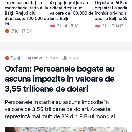
Tineri suspectați în
Angajații poliției au
Deputații PAS au
escrocherie, reținuți la
ridicat droguri în
organizat o ședinț
Bălți: Prejudiciul
valoare de 100.000 de
închisă privind situ
depășește 720.000 de
lei la Bălți
apei la Bălți și Sor
lei
27 Iul. 18:14
7 Iul. 20:03
7 Iul. 17:04
Point
2 aprilie 2026, 16:45
6 328
Oxfam: Persoanele bogate au
ascuns impozite în valoare de
3,55 trilioane de dolari
Persoanele înstărite au ascuns impozite în
valoare de 3,55 trilioane de dolari. Aceasta
reprezintă mai mult de 3% din PIB-ul mondial.