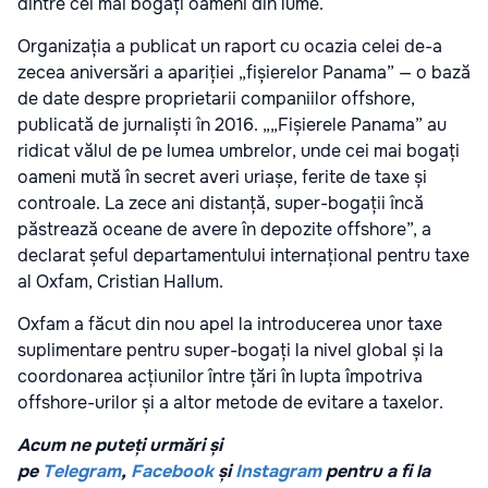
dintre cei mai bogați oameni din lume.
Organizația a publicat un raport cu ocazia celei de-a
zecea aniversări a apariției „fișierelor Panama” — o bază
de date despre proprietarii companiilor offshore,
publicată de jurnaliști în 2016. „„Fișierele Panama” au
ridicat vălul de pe lumea umbrelor, unde cei mai bogați
oameni mută în secret averi uriașe, ferite de taxe și
controale. La zece ani distanță, super-bogații încă
păstrează oceane de avere în depozite offshore”, a
declarat șeful departamentului internațional pentru taxe
al Oxfam, Cristian Hallum.
Oxfam a făcut din nou apel la introducerea unor taxe
suplimentare pentru super-bogați la nivel global și la
coordonarea acțiunilor între țări în lupta împotriva
offshore-urilor și a altor metode de evitare a taxelor.
Acum ne puteți urmări și
pe
Telegram
,
Facebook
și
Instagram
pentru a fi la