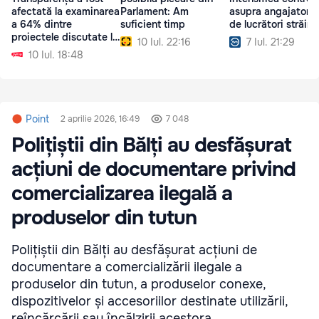
afectată la examinarea
Parlament: Am
asupra angajatoril
a 64% dintre
suficient timp
de lucrători străini
proiectele discutate la
10 Iul. 22:16
7 Iul. 21:29
ședința Parlamentului
10 Iul. 18:48
Point
2 aprilie 2026, 16:49
7 048
Polițiștii din Bălți au desfășurat
acțiuni de documentare privind
comercializarea ilegală a
produselor din tutun
Polițiștii din Bălți au desfășurat acțiuni de
documentare a comercializării ilegale a
produselor din tutun, a produselor conexe,
dispozitivelor și accesoriilor destinate utilizării,
reîncărcării sau încălzirii acestora.