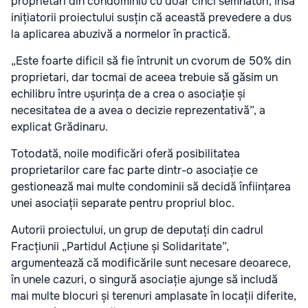
proprietari din condominiu cu doar cinci semnături, însă
inițiatorii proiectului susțin că această prevedere a dus
la aplicarea abuzivă a normelor în practică.
„Este foarte dificil să fie întrunit un cvorum de 50% din
proprietari, dar tocmai de aceea trebuie să găsim un
echilibru între ușurința de a crea o asociație și
necesitatea de a avea o decizie reprezentativă”, a
explicat Grădinaru.
Totodată, noile modificări oferă posibilitatea
proprietarilor care fac parte dintr-o asociație ce
gestionează mai multe condominii să decidă înființarea
unei asociații separate pentru propriul bloc.
Autorii proiectului, un grup de deputați din cadrul
Fracțiunii „Partidul Acțiune și Solidaritate”,
argumentează că modificările sunt necesare deoarece,
în unele cazuri, o singură asociație ajunge să includă
mai multe blocuri și terenuri amplasate în locații diferite,