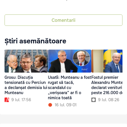
Comentarii
Știri asemănătoare
Grosu: Discuția
Usatîi: Munteanu a fost
Fostul premier
tensionată cu Perciun
rugat să tacă,
Alexandru Muntean
a declanșat demisia lui
scandalul cu
declarat venituri d
Munteanu
„verișoara” ar fi o
peste 216.000 de l
nimica toată
9 Iul. 17:56
9 Iul. 08:26
16 Iul. 09:01