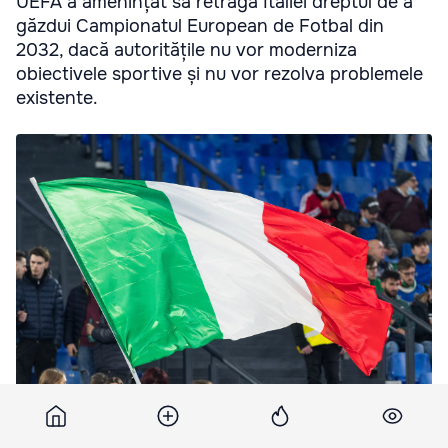
UEFA a amenințat să retragă Italiei dreptul de a
găzdui Campionatul European de Fotbal din
2032, dacă autoritățile nu vor moderniza
obiectivele sportive și nu vor rezolva problemele
existente.
UEFA a amenințat că va retrage Italiei dreptul de a găzdui
Campionatul European de Fotbal din 2032.