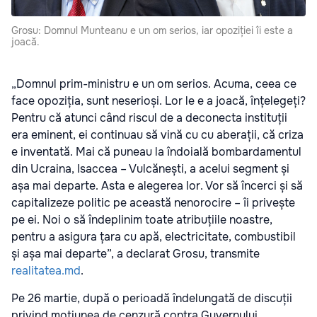
Grosu: Domnul Munteanu e un om serios, iar opoziției îi este a
joacă.
„Domnul prim-ministru e un om serios. Acuma, ceea ce
face opoziția, sunt neserioși. Lor le e a joacă, înțelegeți?
Pentru că atunci când riscul de a deconecta instituții
era eminent, ei continuau să vină cu cu aberații, că criza
e inventată. Mai că puneau la îndoială bombardamentul
din Ucraina, Isaccea – Vulcănești, a acelui segment și
așa mai departe. Asta e alegerea lor. Vor să încerci și să
capitalizeze politic pe această nenorocire – îi privește
pe ei. Noi o să îndeplinim toate atribuțiile noastre,
pentru a asigura țara cu apă, electricitate, combustibil
și așa mai departe”, a declarat Grosu, transmite
realitatea.md
.
Pe 26 martie, după o perioadă îndelungată de discuții
privind moțiunea de cenzură contra Guvernului