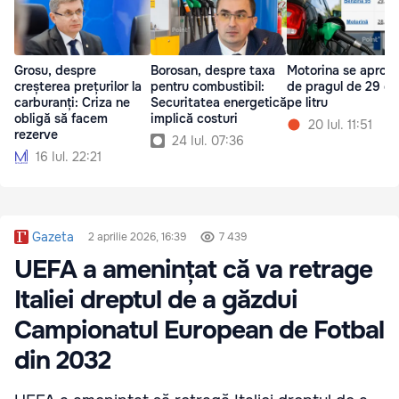
Grosu, despre
Borosan, despre taxa
Motorina se apropi
creșterea prețurilor la
pentru combustibil:
de pragul de 29 de 
carburanți: Criza ne
Securitatea energetică
pe litru
obligă să facem
implică costuri
20 Iul. 11:51
rezerve
24 Iul. 07:36
16 Iul. 22:21
Gazeta
2 aprilie 2026, 16:39
7 439
UEFA a amenințat că va retrage
Italiei dreptul de a găzdui
Campionatul European de Fotbal
din 2032