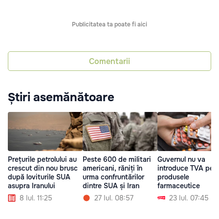
Publicitatea ta poate fi aici
Comentarii
Știri asemănătoare
Prețurile petrolului au
Peste 600 de militari
Guvernul nu va
crescut din nou brusc
americani, răniți în
introduce TVA pen
după loviturile SUA
urma confruntărilor
produsele
asupra Iranului
dintre SUA și Iran
farmaceutice
8 Iul. 11:25
27 Iul. 08:57
23 Iul. 07:45