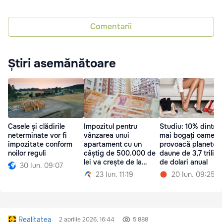
Comentarii
Știri asemănătoare
Casele și clădirile
Impozitul pentru
Studiu: 10% dintre 
neterminate vor fi
vânzarea unui
mai bogați oameni
impozitate conform
apartament cu un
provoacă planetei
noilor reguli
câștig de 500.000 de
daune de 3,7 trilio
lei va crește de la
de dolari anual
30 Iun. 09:07
30.000 la 75.000
23 Iun. 11:19
20 Iun. 09:25
Realitatea
2 aprilie 2026, 16:44
5 888