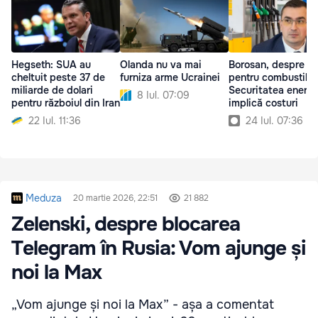
Hegseth: SUA au
Olanda nu va mai
Borosan, despre ta
cheltuit peste 37 de
furniza arme Ucrainei
pentru combustibil
miliarde de dolari
Securitatea energe
8 Iul. 07:09
pentru războiul din Iran
implică costuri
22 Iul. 11:36
24 Iul. 07:36
Meduza
20 martie 2026, 22:51
21 882
Zelenski, despre blocarea
Telegram în Rusia: Vom ajunge și
noi la Max
„Vom ajunge și noi la Max” - așa a comentat