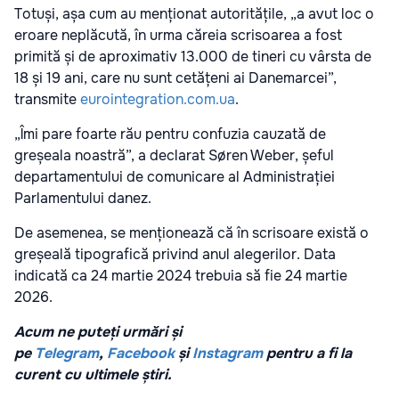
Totuși, așa cum au menționat autoritățile, „a avut loc o
eroare neplăcută, în urma căreia scrisoarea a fost
primită și de aproximativ 13.000 de tineri cu vârsta de
18 și 19 ani, care nu sunt cetățeni ai Danemarcei”,
transmite
eurointegration.com.ua
.
„Îmi pare foarte rău pentru confuzia cauzată de
greșeala noastră”, a declarat Søren Weber, șeful
departamentului de comunicare al Administrației
Parlamentului danez.
De asemenea, se menționează că în scrisoare există o
greșeală tipografică privind anul alegerilor. Data
indicată ca 24 martie 2024 trebuia să fie 24 martie
2026.
Acum ne puteți urmări și
pe
Telegram
,
Facebook
și
Instagram
pentru a fi la
curent cu ultimele știri.