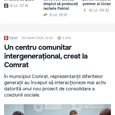
dreptul să produceți
premier al Ucrainei
8 Iul. 07:18
rachete Patriot
16 Iul. 09:32
8 Iul. 19:19
Vesti
20 martie 2026, 22:42
2 204
Un centru comunitar
intergenerațional, creat la
Comrat
În municipiul Comrat, reprezentanții diferitelor
generații au început să interacționeze mai activ
datorită unui nou proiect de consolidare a
coeziunii sociale.