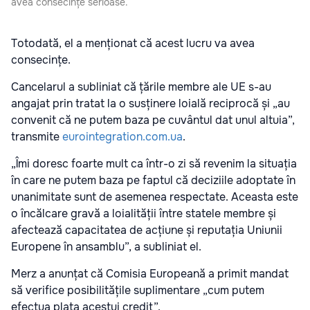
avea consecințe serioase.
Totodată, el a menționat că acest lucru va avea
consecințe.
Cancelarul a subliniat că țările membre ale UE s-au
angajat prin tratat la o susținere loială reciprocă și „au
convenit că ne putem baza pe cuvântul dat unul altuia”,
transmite
eurointegration.com.ua
.
„Îmi doresc foarte mult ca într-o zi să revenim la situația
în care ne putem baza pe faptul că deciziile adoptate în
unanimitate sunt de asemenea respectate. Aceasta este
o încălcare gravă a loialității între statele membre și
afectează capacitatea de acțiune și reputația Uniunii
Europene în ansamblu”, a subliniat el.
Merz a anunțat că Comisia Europeană a primit mandat
să verifice posibilitățile suplimentare „cum putem
efectua plata acestui credit”.