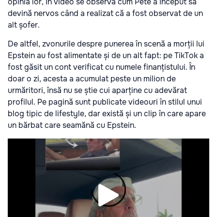
opinia lor, în video se observă cum Pete a început să
devină nervos când a realizat că a fost observat de un
alt șofer.
De altfel, zvonurile despre punerea în scenă a morții lui
Epstein au fost alimentate și de un alt fapt: pe TikTok a
fost găsit un cont verificat cu numele finanțistului. În
doar o zi, acesta a acumulat peste un milion de
urmăritori, însă nu se știe cui aparține cu adevărat
profilul. Pe pagină sunt publicate videouri în stilul unui
blog tipic de lifestyle, dar există și un clip în care apare
un bărbat care seamănă cu Epstein.