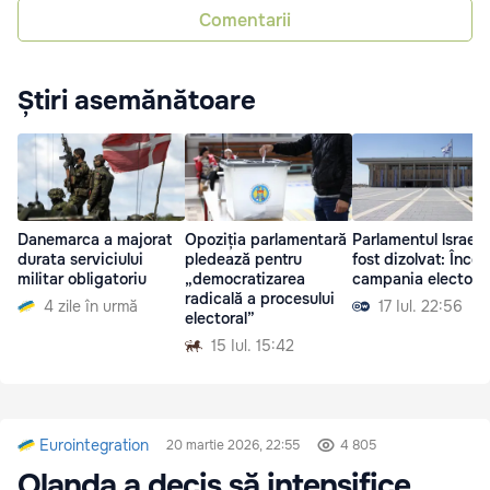
Comentarii
Știri asemănătoare
Danemarca a majorat
Opoziția parlamentară
Parlamentul lsraelul
durata serviciului
pledează pentru
fost dizolvat: Înce
militar obligatoriu
„democratizarea
campania electora
radicală a procesului
4 zile în urmă
17 Iul. 22:56
electoral”
15 Iul. 15:42
Eurointegration
20 martie 2026, 22:55
4 805
Olanda a decis să intensifice