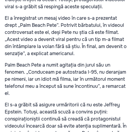
viral s-a grăbit să respingă aceste speculații.
El a înregistrat un mesaj video în care s-a prezentat
drept „Palm Beach Pete”. Potrivit bărbatului, în videoul
controversat este el, deși Pete nu știa că este filmat.
„Acest video a devenit viral pentru că un tip m-a filmat
din întâmplare la volan fără să știu. În final, am devenit o
senzație”, a explicat americanul.
Palm Beach Pete a numit agitația din jurul său un
fenomen. „Conduceam pe autostrada I-95, nu deranjam
pe nimeni, iar un idiot mă filma, iar în următorul moment
telefonul meu a început să sune încontinuu”, a remarcat
el.
El s-a grăbit să asigure urmăritorii că nu este Jeffrey
Epstein. Totuși, această scuză a convins puțini:
conspiraționiștii continuă să creadă că protagonistul
videoului încearcă doar să evite atenția suplimentară. În