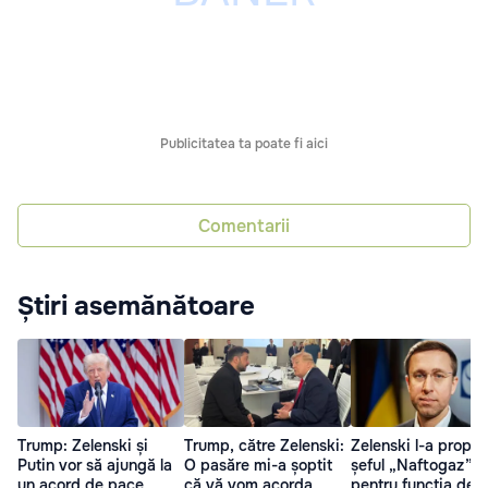
Publicitatea ta poate fi aici
Comentarii
Știri asemănătoare
Trump: Zelenski și
Trump, către Zelenski:
Zelenski l-a propu
Putin vor să ajungă la
O pasăre mi-a șoptit
șeful „Naftogaz”
un acord de pace
că vă vom acorda
pentru funcția de