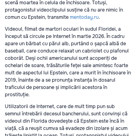
scenă moartea în celula de închisoare. Totuși,
protagonistul videoclipului susține că nu are nimic în
comun cu Epstein, transmite
mentoday.ru
.
Videoul, filmat de martori oculari în sudul Floridei, a
început să circule pe Internet în martie 2026. În cadru
apare un bărbat cu părul alb, purtând o șapcă albă de
baseball, care conduce relaxat un cabriolet cu plafonul
coborât. Deși ochii americanului sunt acoperiți de
ochelari de soare, trăsăturile feței sale amintesc foarte
mult de aspectul lui Epstein, care a murit în închisoare în
2019, înainte de a se pronunța instanța în dosarul
traficului de persoane și implicării acestora în
prostituție.
Utilizatorii de Internet, care de mult timp pun sub
semnul întrebării decesul bancherului, sunt convinși că
videoul din Florida dovedește că Epstein este încă în
viață, că a reușit cumva să evadeze din izolare și acum
trăiește liniștit la ocean. Totuși, protagonistul videoului