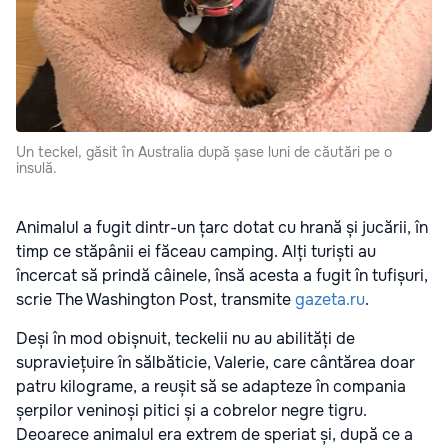
Un teckel, găsit în Australia după șase luni de căutări pe o
insulă.
Animalul a fugit dintr-un țarc dotat cu hrană și jucării, în
timp ce stăpânii ei făceau camping. Alți turiști au
încercat să prindă câinele, însă acesta a fugit în tufișuri,
scrie The Washington Post, transmite
gazeta.ru
.
Deși în mod obișnuit, teckelii nu au abilități de
supraviețuire în sălbăticie, Valerie, care cântărea doar
patru kilograme, a reușit să se adapteze în compania
șerpilor veninoși pitici și a cobrelor negre tigru.
Deoarece animalul era extrem de speriat și, după ce a