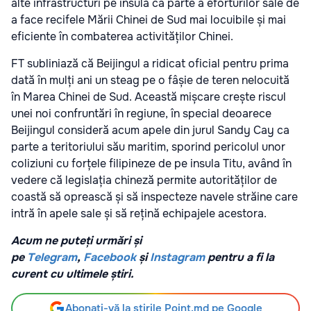
alte infrastructuri pe insulă ca parte a eforturilor sale de
a face recifele Mării Chinei de Sud mai locuibile și mai
eficiente în combaterea activităților Chinei.
FT subliniază că Beijingul a ridicat oficial pentru prima
dată în mulți ani un steag pe o fâșie de teren nelocuită
în Marea Chinei de Sud. Această mișcare crește riscul
unei noi confruntări în regiune, în special deoarece
Beijingul consideră acum apele din jurul Sandy Cay ca
parte a teritoriului său maritim, sporind pericolul unor
coliziuni cu forțele filipineze de pe insula Titu, având în
vedere că legislația chineză permite autorităților de
coastă să oprească și să inspecteze navele străine care
intră în apele sale și să rețină echipajele acestora.
Acum ne puteți urmări și
pe
Telegram
,
Facebook
și
Instagram
pentru a fi la
curent cu ultimele știri.
Abonați-vă la știrile Point.md pe Google