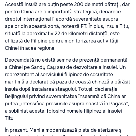
Această insulă are puțin peste 200 de metri pătrați, dar
pentru China are o importanță strategică, deoarece
dreptul internațional îi acordă suveranitate asupra
apelor din această zonă, notează FT. În plus, insula Titu,
situată la aproximativ 22 de kilometri distanță, este
utilizată de Filipine pentru monitorizarea activității
Chinei în acea regiune.
Deocamdată nu există semne de prezență permanentă
a Chinei pe Sandy Cay sau de dezvoltare a insulei. Un
reprezentant al serviciului filipinez de securitate
maritimă a declarat că paza de coastă chineză a părăsit
insula după instalarea steagului. Totuși, declarația
Beijingului privind suveranitatea înseamnă că China ar
putea „intensifica presiunile asupra noastră în Pagasa”,
a subliniat acesta, folosind numele filipinez al insulei
Titu.
În prezent, Manila modernizează pista de aterizare și