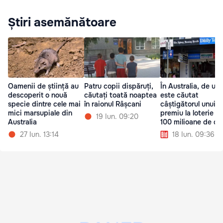
Știri asemănătoare
Oamenii de știință au
Patru copii dispăruți,
În Australia, de un
descoperit o nouă
căutați toată noaptea
este căutat
specie dintre cele mai
în raionul Râșcani
câștigătorul unui
mici marsupiale din
premiu la loterie d
19 Iun. 09:20
Australia
100 milioane de dol
australieni
27 Iun. 13:14
18 Iun. 09:36