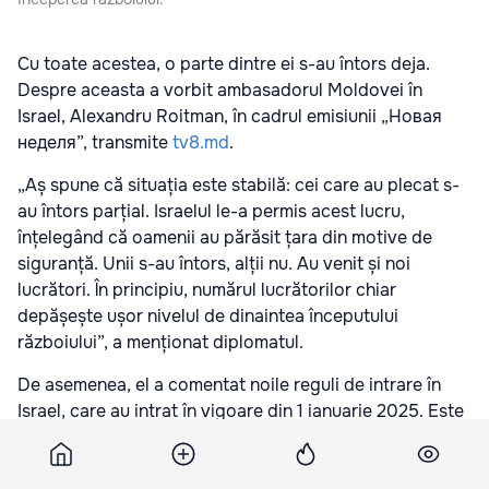
Cu toate acestea, o parte dintre ei s-au întors deja.
Despre aceasta a vorbit ambasadorul Moldovei în
Israel, Alexandru Roitman, în cadrul emisiunii „Новая
неделя”, transmite
tv8.md
.
„Aș spune că situația este stabilă: cei care au plecat s-
au întors parțial. Israelul le-a permis acest lucru,
înțelegând că oamenii au părăsit țara din motive de
siguranță. Unii s-au întors, alții nu. Au venit și noi
lucrători. În principiu, numărul lucrătorilor chiar
depășește ușor nivelul de dinaintea începutului
războiului”, a menționat diplomatul.
De asemenea, el a comentat noile reguli de intrare în
Israel, care au intrat în vigoare din 1 ianuarie 2025. Este
vorba despre introducerea unui sistem de înregistrare
prealabilă pentru cei care doresc să intre în țară.