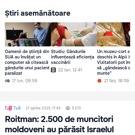
Știri asemănătoare
Oamenii de știință din
Studiu: Gândurile
Un muzeu-cort s-a
SUA au învățat un
influențează eficiența
deschis în Alpii ital
computer să citească
vaccinării
Vizitatorii pot învă
gândurile unui pacient
să „gândească ca 
22 Ian. 12:41
paralizat
munte”
17 Iun. 09:59
21 Noi. 18:09
Tv8
27 aprilie 2025, 17:45
5 270
Roitman: 2.500 de muncitori
moldoveni au părăsit Israelul