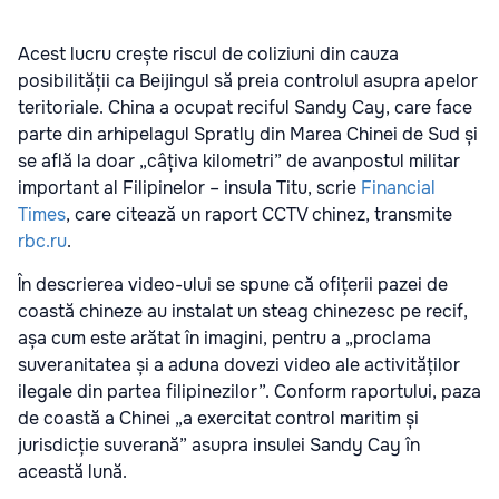
Acest lucru crește riscul de coliziuni din cauza
posibilității ca Beijingul să preia controlul asupra apelor
teritoriale. China a ocupat reciful Sandy Cay, care face
parte din arhipelagul Spratly din Marea Chinei de Sud și
se află la doar „câțiva kilometri” de avanpostul militar
important al Filipinelor – insula Titu, scrie
Financial
Times
, care citează un raport CCTV chinez, transmite
rbc.ru
.
În descrierea video-ului se spune că ofițerii pazei de
coastă chineze au instalat un steag chinezesc pe recif,
așa cum este arătat în imagini, pentru a „proclama
suveranitatea și a aduna dovezi video ale activităților
ilegale din partea filipinezilor”. Conform raportului, paza
de coastă a Chinei „a exercitat control maritim și
jurisdicție suverană” asupra insulei Sandy Cay în
această lună.