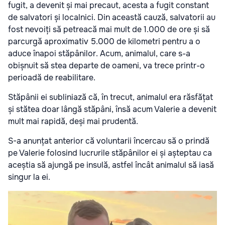
fugit, a devenit și mai precaut, acesta a fugit constant
de salvatori și localnici. Din această cauză, salvatorii au
fost nevoiți să petreacă mai mult de 1.000 de ore și să
parcurgă aproximativ 5.000 de kilometri pentru a o
aduce înapoi stăpânilor. Acum, animalul, care s-a
obișnuit să stea departe de oameni, va trece printr-o
perioadă de reabilitare.
Stăpânii ei subliniază că, în trecut, animalul era răsfățat
și stătea doar lângă stăpâni, însă acum Valerie a devenit
mult mai rapidă, deși mai prudentă.
S-a anunțat anterior că voluntarii încercau să o prindă
pe Valerie folosind lucrurile stăpânilor ei și așteptau ca
aceștia să ajungă pe insulă, astfel încât animalul să iasă
singur la ei.