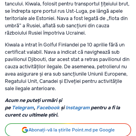
tancului. Kiwala, folosit pentru transportul țițeiului brut,
se îndrepta spre portul rus Ust-Luga, pe lângă apele
teritoriale ale Estoniei. Nava a fost legată de „flota din
umbră” a Rusiei, aflată sub sancțiuni din cauza
războiului Rusiei împotriva Ucrainei.
Kiwala a intrat în Golful Finlandei pe 10 aprilie fără un
certificat valabil. Nava a indicat că navighează sub
pavilionul Djibouti, dar acest stat a retras pavilionul din
cauza activităților ilegale. De asemenea, petrolierul nu
avea asigurare și era sub sancțiunile Uniunii Europene,
Regatului Unit, Canadei și Elveției pentru activitățile
sale ilegale anterioare.
Acum ne puteți urmări și
pe
Telegram
,
Facebook
și
Instagram
pentru a fi la
curent cu ultimele știri.
Abonați-vă la știrile Point.md pe Google