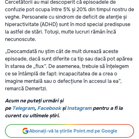
Cercetătorii au mai descoperit că episoadele de
confuzie pot ocupa între 5% și 20% din timpul nostru de
veghe. Persoanele cu sindrom de deficit de atenție și
hiperactivitate (ADHD) sunt în mod special predispuse
la astfel de stări. Totuși, multe lucruri rămân încă
necunoscute.
„Deocamdată nu știm cât de mult durează aceste
episoade, dacă sunt diferite ca tip sau dacă pot apărea
în starea de „flux”. De asemenea, trebuie să înțelegem
ce se întâmplă de fapt: incapacitatea de a crea o
imagine mentală sau o defecțiune în accesul la ea”,
remarcă Demertzi.
Acum ne puteți urmări și
pe
Telegram
,
Facebook
și
Instagram
pentru a fi la
curent cu ultimele știri.
Abonați-vă la știrile Point.md pe Google