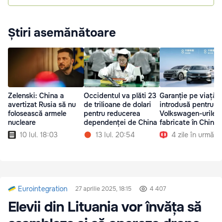
Știri asemănătoare
Zelenski: China a
Occidentul va plăti 23
Garanție pe viață
avertizat Rusia să nu
de trilioane de dolari
introdusă pentru
folosească armele
pentru reducerea
Volkswagen-urile
nucleare
dependenței de China
fabricate în China
10 Iul. 18:03
13 Iul. 20:54
4 zile în urmă
Eurointegration
27 aprilie 2025, 18:15
4 407
Elevii din Lituania vor învăța să