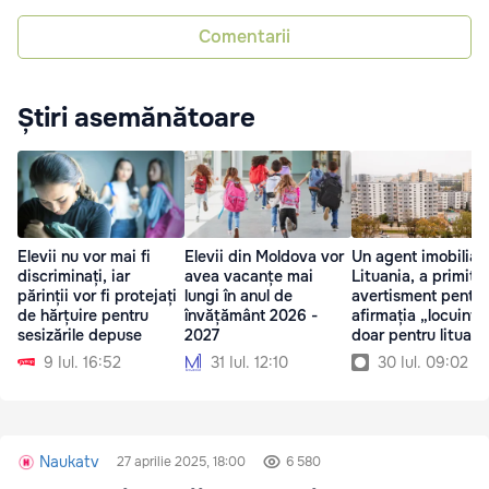
Comentarii
Știri asemănătoare
Elevii nu vor mai fi
Elevii din Moldova vor
Un agent imobiliar
discriminați, iar
avea vacanțe mai
Lituania, a primit 
părinții vor fi protejați
lungi în anul de
avertisment pentru
de hărțuire pentru
învățământ 2026 -
afirmația „locuințe
sesizările depuse
2027
doar pentru lituani
9 Iul. 16:52
31 Iul. 12:10
30 Iul. 09:02
Naukatv
27 aprilie 2025, 18:00
6 580