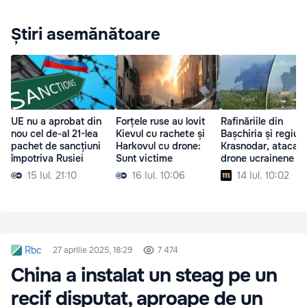
Știri asemănătoare
UE nu a aprobat din
Forțele ruse au lovit
Rafinăriile din
nou cel de-al 21-lea
Kievul cu rachete și
Bașchiria și regiun
pachet de sancțiuni
Harkovul cu drone:
Krasnodar, atacat
împotriva Rusiei
Sunt victime
drone ucrainene
15 Iul. 21:10
16 Iul. 10:06
14 Iul. 10:02
Rbc
27 aprilie 2025, 18:29
7 474
China a instalat un steag pe un
recif disputat, aproape de un