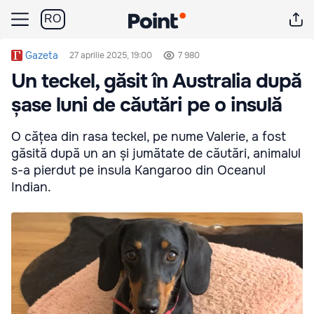
RO
Gazeta
27 aprilie 2025, 19:00
7 980
Un teckel, găsit în Australia după
șase luni de căutări pe o insulă
O cățea din rasa teckel, pe nume Valerie, a fost
găsită după un an și jumătate de căutări, animalul
s-a pierdut pe insula Kangaroo din Oceanul
Indian.