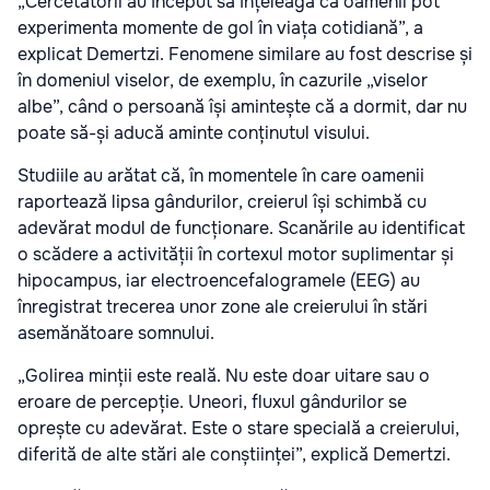
„Cercetătorii au început să înțeleagă că oamenii pot
experimenta momente de gol în viața cotidiană”, a
explicat Demertzi. Fenomene similare au fost descrise și
în domeniul viselor, de exemplu, în cazurile „viselor
albe”, când o persoană își amintește că a dormit, dar nu
poate să-și aducă aminte conținutul visului.
Studiile au arătat că, în momentele în care oamenii
raportează lipsa gândurilor, creierul își schimbă cu
adevărat modul de funcționare. Scanările au identificat
o scădere a activității în cortexul motor suplimentar și
hipocampus, iar electroencefalogramele (EEG) au
înregistrat trecerea unor zone ale creierului în stări
asemănătoare somnului.
„Golirea minții este reală. Nu este doar uitare sau o
eroare de percepție. Uneori, fluxul gândurilor se
oprește cu adevărat. Este o stare specială a creierului,
diferită de alte stări ale conștiinței”, explică Demertzi.