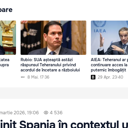
oare
tatea
Rubio: SUA așteaptă astăzi
AIEA: Teheranul ar 
supra
răspunsul Teheranului privind
continuare acces la
acordul de încetare a războiului
puternic îmbogățit
8 Mai. 17:36
29 Apr. 23:40
martie 2026, 19:06
4 536
jinit Spania în contextul 