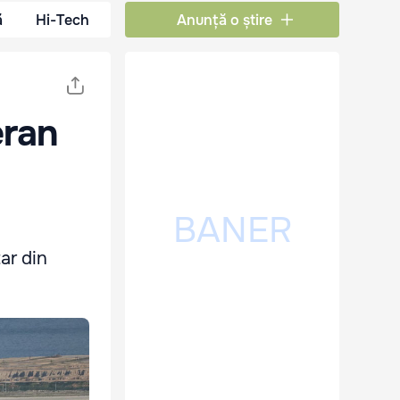
ă
Hi-Tech
Anunță o știre
eran
ar din