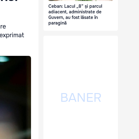
Ceban: Lacul „8” și parcul
adiacent, administrate de
Guvern, au fost lăsate în
paragină
ire
 exprimat