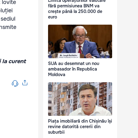
Limita operațiunilor valutare
 lovite
fără permisiunea BNM va
luției
crește până la 250.000 de
euro
 sediul
ansmite
i la curent
SUA au desemnat un nou
ambasador în Republica
Moldova
Piața imobiliară din Chișinău își
revine datorită cererii din
suburbii