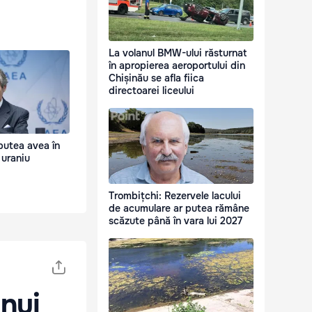
La volanul BMW-ului răsturnat
în apropierea aeroportului din
Chișinău se afla fiica
directoarei liceului
putea avea în
 uraniu
Trombițchi: Rezervele lacului
de acumulare ar putea rămâne
scăzute până în vara lui 2027
unui