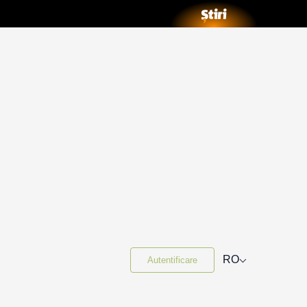
⌵
RO
Autentificare