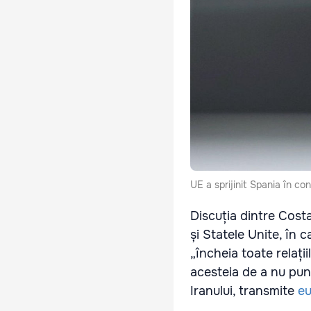
UE a sprijinit Spania în co
Discuția dintre Costa
și Statele Unite, în
„încheia toate relați
acesteia de a nu pun
Iranului, transmite
eu