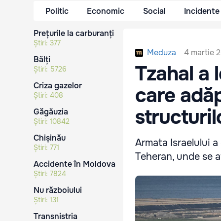
Politic
Economic
Social
Incidente
Prețurile la carburanți
Știri:
377
4 martie 2
Meduza
Bălți
Tzahal a 
Știri:
5726
Criza gazelor
care adăp
Știri:
408
structuril
Găgăuzia
Știri:
10842
Chișinău
Armata Israelului a
Știri:
771
Teheran, unde se afl
Accidente în Moldova
Știri:
7824
Nu războiului
Știri:
131
Transnistria