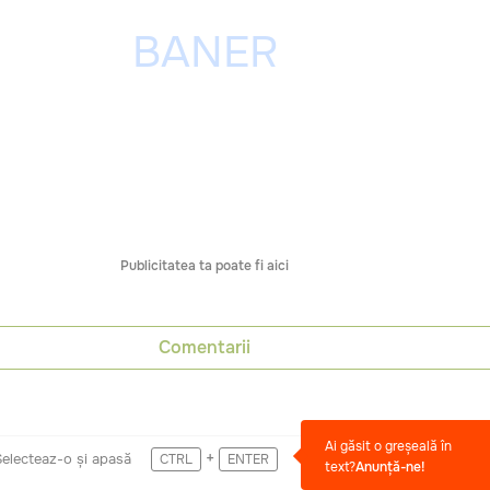
Publicitatea ta poate fi aici
Comentarii
Ai găsit o greșeală în
+
Selecteaz-o și apasă
CTRL
ENTER
text?
Anunță-ne!