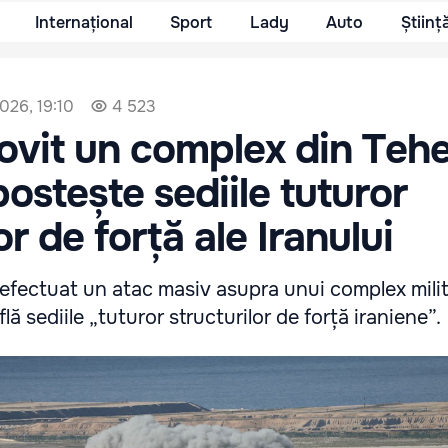
Internațional
Sport
Lady
Auto
Științ
026, 19:10
4 523
lovit un complex din Teh
ostește sediile tuturor
or de forță ale Iranului
 efectuat un atac masiv asupra unui complex milit
ă sediile „tuturor structurilor de forță iraniene”.