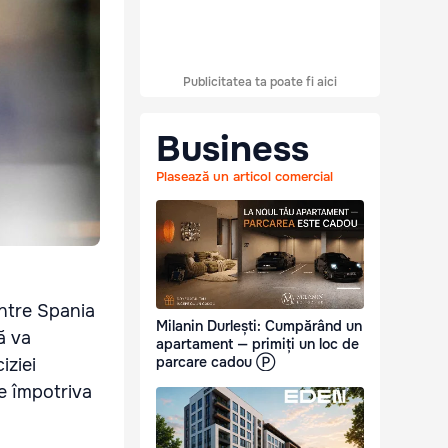
Publicitatea ta poate fi aici
Business
Plasează un articol comercial
între Spania
Milanin Durlești: Cumpărând un
ă va
apartament — primiți un loc de
parcare cadou Ⓟ
iziei
ne împotriva