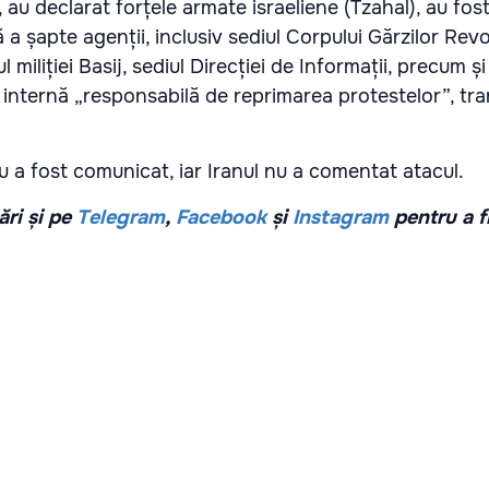
 au declarat forțele armate israeliene (Tzahal), au fost
 șapte agenții, inclusiv sediul Corpului Gărzilor Revo
l miliției Basij, sediul Direcției de Informații, precum și
e internă „responsabilă de reprimarea protestelor”, tr
u a fost comunicat, iar Iranul nu a comentat atacul.
ri și pe
Telegram
,
Facebook
și
Instagram
pentru a f