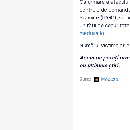
Ca urmare a atacului,
centrele de comandă a
Islamice (IRGC), sediu
unității de securitat
meduza.io
.
Numărul victimelor n
Acum ne puteți urmă
cu ultimele știri.
Sursă
Meduza