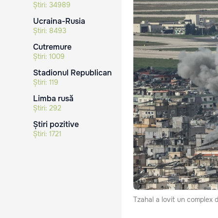
Știri:
34989
Ucraina-Rusia
Știri:
8493
Cutremure
Știri:
1009
Stadionul Republican
Știri:
119
Limba rusă
Știri:
292
Știri pozitive
Știri:
1721
Tzahal a lovit un complex d