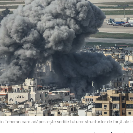
in Teheran care adăpostește sediile tuturor structurilor de forță ale Ir