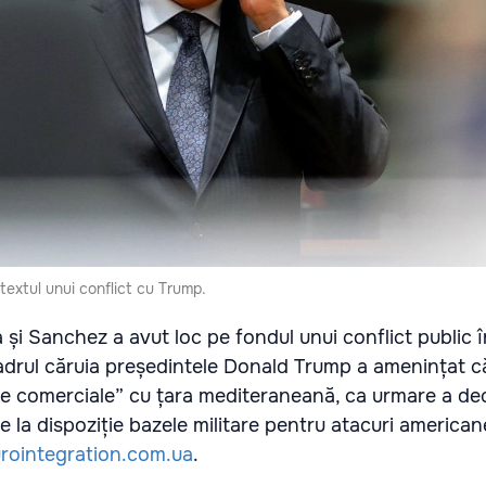
ntextul unui conflict cu Trump.
 și Sanchez a avut loc pe fondul unui conflict public 
 cadrul căruia președintele Donald Trump a amenințat c
ile comerciale” cu țara mediteraneană, ca urmare a dec
e la dispoziție bazele militare pentru atacuri america
rointegration.com.ua
.