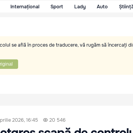
Internațional
Sport
Lady
Auto
Științ
olul se află în proces de traducere, vă rugăm să încercați di
riginal
aprilie 2026, 16:45
20 546
otgros scapă de controlu