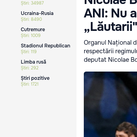
Știri:
34987
ANI: Nu a 
Ucraina-Rusia
Știri:
8490
„Lăutarii
Cutremure
Știri:
1009
Organul Național de
Stadionul Republican
respectării regimulu
Știri:
119
deputat Nicolae Bo
Limba rusă
Știri:
292
Știri pozitive
Știri:
1721