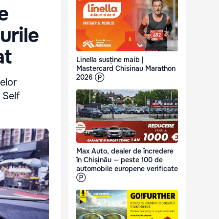
e
urile
at
Linella susține maib |
Mastercard Chisinau Marathon
2026 Ⓟ
elor
 Self
Max Auto, dealer de încredere
în Chișinău — peste 100 de
automobile europene verificate
Ⓟ