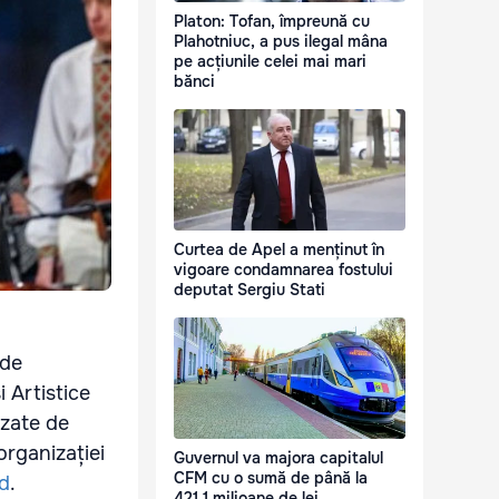
Platon: Tofan, împreună cu
Plahotniuc, a pus ilegal mâna
pe acțiunile celei mai mari
bănci
Curtea de Apel a menținut în
vigoare condamnarea fostului
deputat Sergiu Stati
 de
i Artistice
izate de
organizației
Guvernul va majora capitalul
CFM cu o sumă de până la
d
.
421,1 milioane de lei