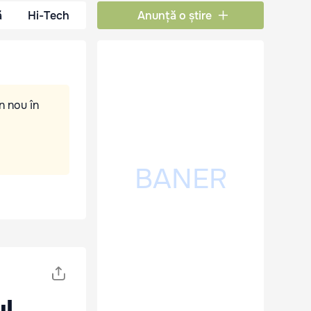
ă
Hi-Tech
Anunță o știre
n nou în
l