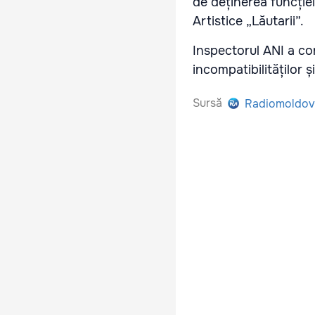
de deținerea funcție
Artistice „Lăutarii”.
Inspectorul ANI a con
incompatibilităților ș
Sursă
Radiomoldov