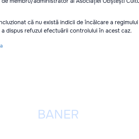
i de membru/administrator al Asociației Obștești Cultu
cluzionat că nu există indicii de încălcare a regimului 
i a dispus refuzul efectuării controlului în acest caz.
a