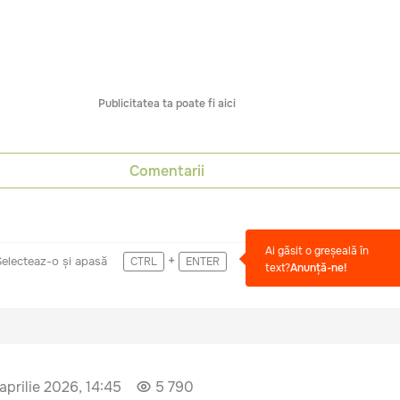
Publicitatea ta poate fi aici
Comentarii
Ai găsit o greșeală în
+
Selecteaz-o și apasă
CTRL
ENTER
text?
Anunță-ne!
 aprilie 2026, 14:45
5 790