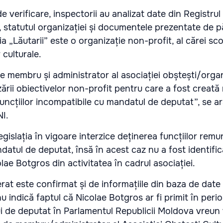
e verificare, inspectorii au analizat date din Registrul
 statutul organizației și documentele prezentate de pă
a „Lăutarii” este o organizație non-profit, al cărei sc
 culturale.
de membru și administrator al asociației obștești/orga
izării obiectivelor non-profit pentru care a fost creată
uncțiilor incompatibile cu mandatul de deputat”, se ar
NI.
gislația în vigoare interzice deținerea funcțiilor rem
atul de deputat, însă în acest caz nu a fost identific
lae Botgros din activitatea în cadrul asociației.
at este confirmat și de informațiile din baza de date 
nu indică faptul că Nicolae Botgros ar fi primit în peri
ui de deputat în Parlamentul Republicii Moldova vreun 