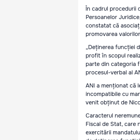
În cadrul procedurii d
Persoanelor Juridice,
constatat că asociați
promovarea valorilor
„Deținerea funcției 
profit în scopul real
parte din categoria f
procesul-verbal al A
ANI a menționat că le
incompatibile cu mand
venit obținut de Nico
Caracterul neremuner
Fiscal de Stat, care 
exercitării mandatul