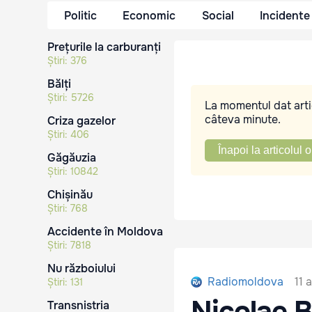
Politic
Economic
Social
Incidente
Prețurile la carburanți
Știri:
376
Bălți
Știri:
5726
La momentul dat artic
câteva minute.
Criza gazelor
Știri:
406
Înapoi la articolul o
Găgăuzia
Știri:
10842
Chișinău
Știri:
768
Accidente în Moldova
Știri:
7818
Nu războiului
11 
Radiomoldova
Știri:
131
Nicolae B
Transnistria