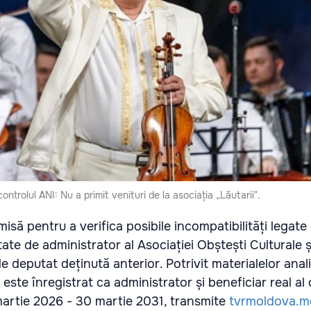
ntrolul ANI: Nu a primit venituri de la asociația „Lăutarii".
imisă pentru a verifica posibile incompatibilități legate
litate de administrator al Asociației Obștești Culturale ș
 de deputat deținută anterior. Potrivit materialelor anal
este înregistrat ca administrator și beneficiar real al 
artie 2026 - 30 martie 2031, transmite
tvrmoldova.m