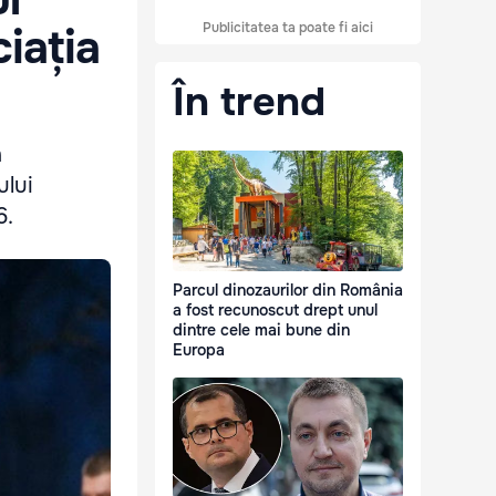
Publicitatea ta poate fi aici
ciația
În trend
a
ului
6.
Parcul dinozaurilor din România
a fost recunoscut drept unul
dintre cele mai bune din
Europa