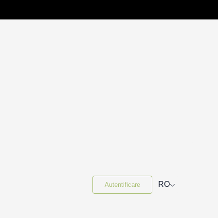
⌵
RO
Autentificare