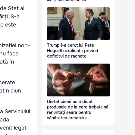
 de Stat al
rți. S-a
op este
nizației non-
Trump i-a cerut lui Pete
Hegseth explicații privind
 nu face
deficitul de rachete
ată în
unerate
at niciun
Dieteticienii au indicat
produsele de la care trebuie să
a Serviciului
renunțați seara pentru
sănătatea creierului
oada
venit legat