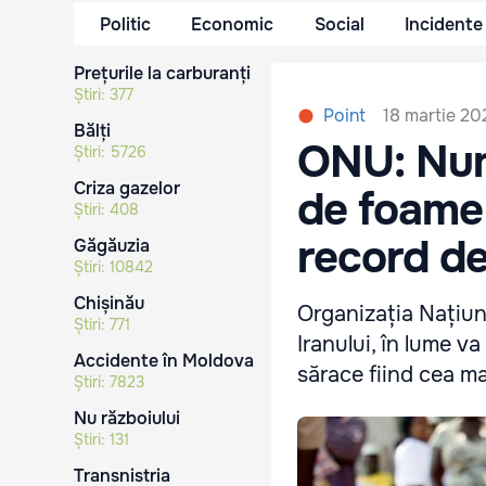
Politic
Economic
Social
Incidente
Prețurile la carburanți
Știri:
377
18 martie 20
Point
Bălți
ONU: Num
Știri:
5726
Criza gazelor
de foame 
Știri:
408
record de
Găgăuzia
Știri:
10842
Chișinău
Organizația Națiuni
Știri:
771
Iranului, în lume v
Accidente în Moldova
sărace fiind cea ma
Știri:
7823
Nu războiului
Știri:
131
Transnistria