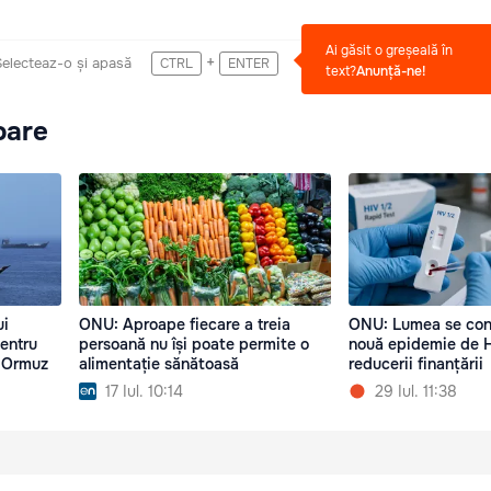
Ai găsit o greșeală în
+
Selecteaz-o și apasă
CTRL
ENTER
text?
Anunță-ne!
oare
ui
ONU: Aproape fiecare a treia
ONU: Lumea se con
entru
persoană nu își poate permite o
nouă epidemie de H
a Ormuz
alimentație sănătoasă
reducerii finanțării
17 Iul. 10:14
29 Iul. 11:38