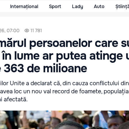
Internațional
Sport
Lady
Auto
Științ
26, 07:00
11 781
ărul persoanelor care s
în lume ar putea atinge 
 363 de milioane
lor Unite a declarat că, din cauza conflictului din
a avea loc un nou val record de foamete, populația 
i afectată.