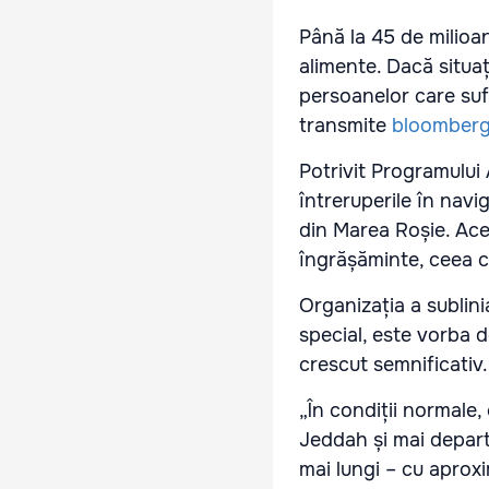
Până la 45 de milioa
alimente. Dacă situaț
persoanelor care suf
transmite
bloomber
Potrivit Programului
întreruperile în navi
din Marea Roșie. Acea
îngrășăminte, ceea c
Organizația a sublini
special, este vorba 
crescut semnificativ.
„În condiții normale,
Jeddah și mai depart
mai lungi – cu aproxi