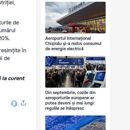
riției,
urile de
numărul
 20%.
Aeroportul Internațional
Chișinău și-a redus consumul
de energie electrică
resimțite în
ii de
i la curent
Din septembrie, cozile din
aeroporturile europene ar
putea deveni și mai lungi:
regulile se înăspresc