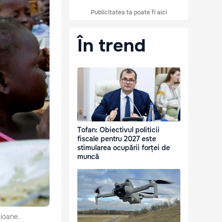
Publicitatea ta poate fi aici
În trend
Tofan: Obiectivul politicii
fiscale pentru 2027 este
stimularea ocupării forței de
muncă
ioane.