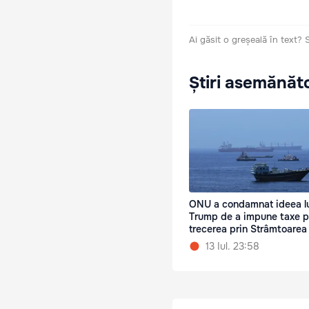
Ai găsit o greșeală în text?
Știri asemănăt
ONU a condamnat ideea l
Trump de a impune taxe p
trecerea prin Strâmtoare
13 Iul. 23:58