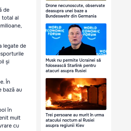
Drone necunoscute, observate
ă de
deasupra unei baze a
Bundeswehr din Germania
total al
milioane,
a legate de
sporturile
Musk nu permite Ucrainei să
l și
folosească Starlink pentru
atacuri asupra Rusiei
e. În
e bază au
poi în
Trei persoane au murit în urma
enit mult
atacului nocturn al Rusiei
vrare cu
asupra regiunii Kiev