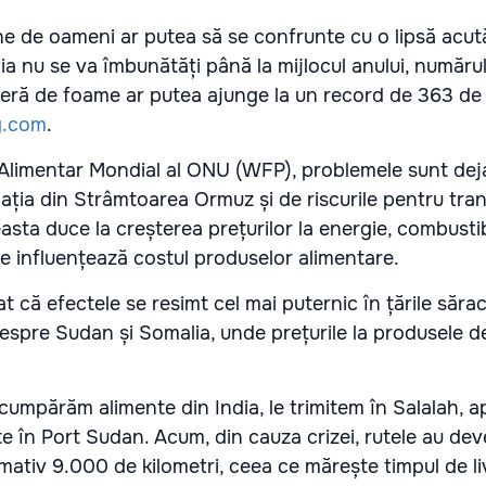
ne de oameni ar putea să se confrunte cu o lipsă acut
ia nu se va îmbunătăți până la mijlocul anului, numărul 
eră de foame ar putea ajunge la un record de 363 de 
g.com
.
 Alimentar Mondial al ONU (WFP), problemele sunt dej
gația din Strâmtoarea Ormuz și de riscurile pentru tran
sta duce la creșterea prețurilor la energie, combustibi
e influențează costul produselor alimentare.
at că efectele se resimt cel mai puternic în țările sărac
despre Sudan și Somalia, unde prețurile la produsele d
 cumpărăm alimente din India, le trimitem în Salalah, a
e în Port Sudan. Acum, din cauza crizei, rutele au dev
mativ 9.000 de kilometri, ceea ce mărește timpul de li