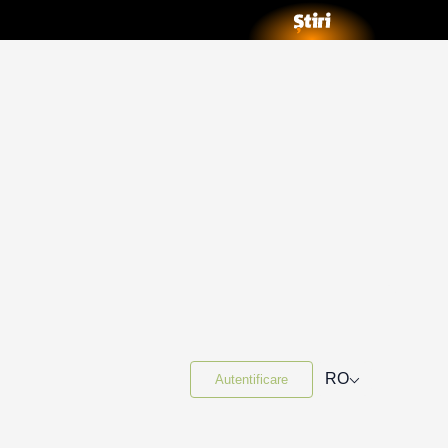
⌵
RO
Autentificare