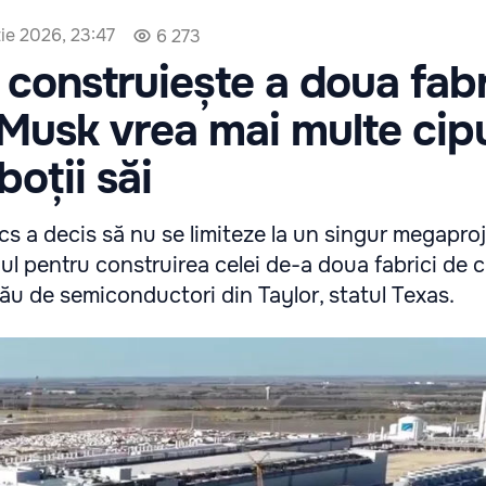
tie 2026, 23:47
6 273
construiește a doua fab
 Musk vrea mai multe cip
boții săi
s a decis să nu se limiteze la un singur megapro
ul pentru construirea celei de-a doua fabrici de ci
său de semiconductori din Taylor, statul Texas.