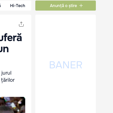
ă
Hi-Tech
Anunță o știre
uferă
un
 jurul
țărilor