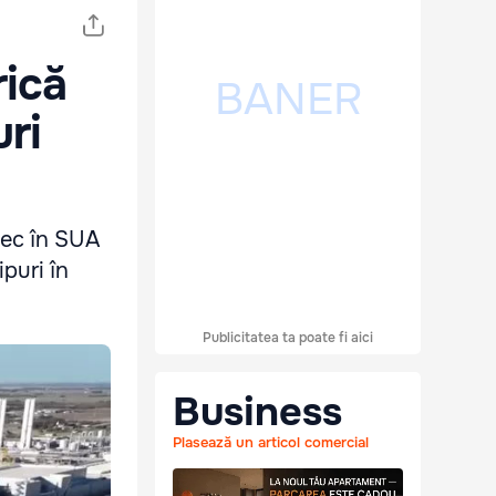
rică
uri
jec în SUA
puri în
Publicitatea ta poate fi aici
Business
Plasează un articol comercial