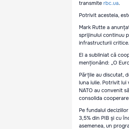
transmite
rbc.ua
.
Potrivit acesteia, es
Mark Rutte a anunțat
sprijinului continuu 
infrastructurii critice
El a subliniat că co
menționând: „O Euro
Părțile au discutat, 
luna iulie. Potrivit l
NATO au convenit să
consolida cooperarea
Pe fundalul deciziilo
3,5% din PIB și cu î
asemenea, un program