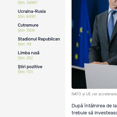
Știri:
34987
Ucraina-Rusia
Știri:
8490
Cutremure
Știri:
1009
Stadionul Republican
Știri:
119
Limba rusă
Știri:
292
Știri pozitive
Știri:
1721
NATO și UE cer accelerarea
După întâlnirea de l
trebuie să investeas