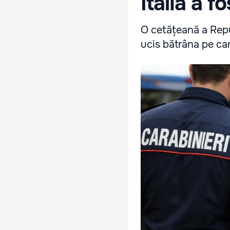
Italia a f
O cetățeană a Repub
ucis bătrâna pe care