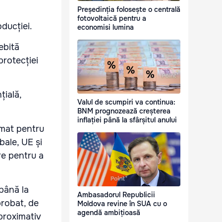
Președinția folosește o centrală
fotovoltaică pentru a
ducției.
economisi lumina
ebită
protecției
țială,
Valul de scumpiri va continua:
BNM prognozează creșterea
inflației până la sfârșitul anului
amat pentru
bale, UE și
re pentru a
 până la
Ambasadorul Republicii
probat, de
Moldova revine în SUA cu o
agendă ambițioasă
proximativ