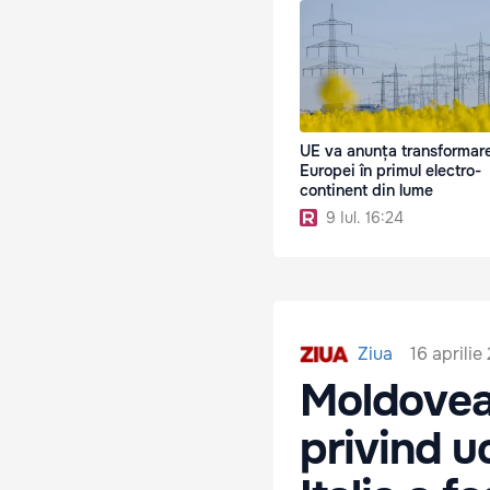
UE va anunța transformar
Europei în primul electro-
continent din lume
9 Iul. 16:24
16 aprilie
Ziua
Moldovean
privind u