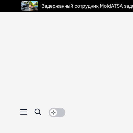
Задержанный сотрудник MoldATSA задек