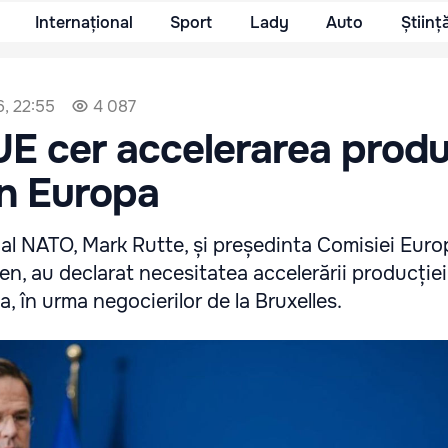
Internațional
Sport
Lady
Auto
Științ
6, 22:55
4 087
E cer accelerarea produ
în Europa
 al NATO, Mark Rutte, și președinta Comisiei Euro
n, au declarat necesitatea accelerării producției
 în urma negocierilor de la Bruxelles.