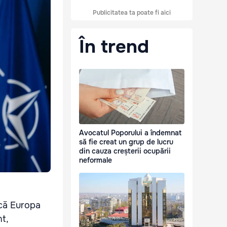
Publicitatea ta poate fi aici
În trend
Avocatul Poporului a îndemnat
să fie creat un grup de lucru
din cauza creșterii ocupării
neformale
 că Europa
t,