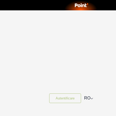
⌵
RO
Autentificare