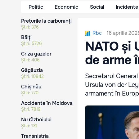
Politic
Economic
Social
Incidente
Prețurile la carburanți
Știri:
376
16 aprilie 202
Rbc
Bălți
NATO și U
Știri:
5726
Criza gazelor
de arme 
Știri:
406
Găgăuzia
Secretarul General
Știri:
10842
Ursula von der Leye
Chișinău
armament în Europa,
Știri:
770
Accidente în Moldova
Știri:
7819
Nu războiului
Știri:
131
Transnistria