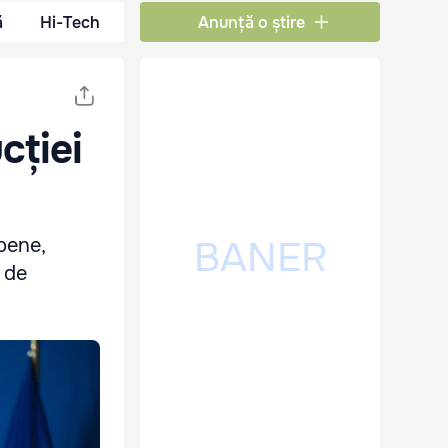
ă
Hi-Tech
Anunță o știre
cției
pene,
 de