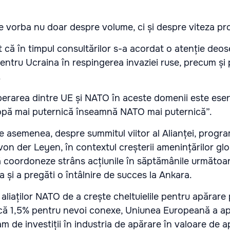
te vorba nu doar despre volume, ci și despre viteza pro
 că în timpul consultărilor s-a acordat o atenție deos
pentru Ucraina în respingerea invaziei ruse, precum și 
.
operarea dintre UE și NATO în aceste domenii este esen
pă mai puternică înseamnă NATO mai puternică”.
de asemenea, despre summitul viitor al Alianței, progr
ui von der Leyen, în contextul creșterii amenințărilor glo
 coordoneze strâns acțiunile în săptămânile următoa
 și a pregăti o întâlnire de succes la Ankara.
r aliaților NATO de a crește cheltuielile pentru apărare
ncă 1,5% pentru nevoi conexe, Uniunea Europeană a a
 de investiții în industria de apărare în valoare de a