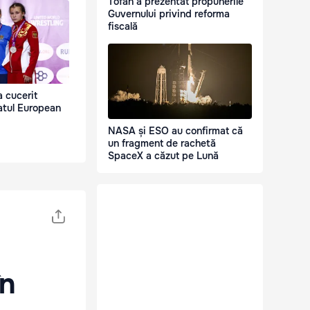
Tofan a prezentat propunerile
Guvernului privind reforma
fiscală
a cucerit
atul European
NASA și ESO au confirmat că
un fragment de rachetă
SpaceX a căzut pe Lună
în