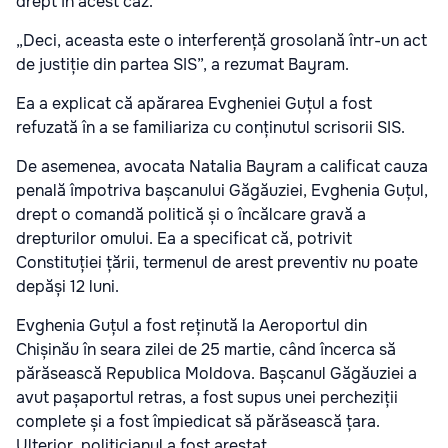
drept în acest caz.
„Deci, aceasta este o interferență grosolană într-un act
de justiție din partea SIS”, a rezumat Bayram.
Ea a explicat că apărarea Evgheniei Guțul a fost
refuzată în a se familiariza cu conținutul scrisorii SIS.
De asemenea, avocata Natalia Bayram a calificat cauza
penală împotriva bașcanului Găgăuziei, Evghenia Guțul,
drept o comandă politică și o încălcare gravă a
drepturilor omului. Ea a specificat că, potrivit
Constituției țării, termenul de arest preventiv nu poate
depăși 12 luni.
Evghenia Guțul a fost reținută la Aeroportul din
Chișinău în seara zilei de 25 martie, când încerca să
părăsească Republica Moldova. Bașcanul Găgăuziei a
avut pașaportul retras, a fost supus unei percheziții
complete și a fost împiedicat să părăsească țara.
Ulterior, politicianul a fost arestat.