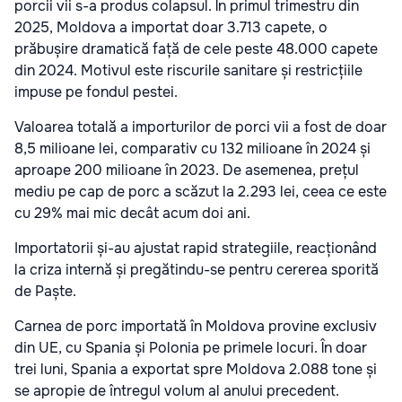
porcii vii s-a produs colapsul. În primul trimestru din
2025, Moldova a importat doar 3.713 capete, o
prăbușire dramatică față de cele peste 48.000 capete
din 2024. Motivul este riscurile sanitare și restricțiile
impuse pe fondul pestei.
Valoarea totală a importurilor de porci vii a fost de doar
8,5 milioane lei, comparativ cu 132 milioane în 2024 și
aproape 200 milioane în 2023. De asemenea, prețul
mediu pe cap de porc a scăzut la 2.293 lei, ceea ce este
cu 29% mai mic decât acum doi ani.
Importatorii și-au ajustat rapid strategiile, reacționând
la criza internă și pregătindu-se pentru cererea sporită
de Paște.
Carnea de porc importată în Moldova provine exclusiv
din UE, cu Spania și Polonia pe primele locuri. În doar
trei luni, Spania a exportat spre Moldova 2.088 tone și
se apropie de întregul volum al anului precedent.