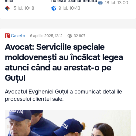
mici
nu este tocmai fericită
18 Iul. 13:00
15 Iul. 10:18
9 Iul. 10:43
Gazeta
6 aprilie 2025, 12:12
32 907
Avocat: Serviciile speciale
moldovenești au încălcat legea
atunci când au arestat-o pe
Guțul
Avocatul Evgheniei Guțul a comunicat detaliile
procesului clientei sale.