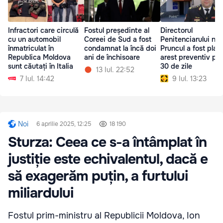
Infractori care circulă
Fostul președinte al
Directorul
cu un automobil
Coreei de Sud a fost
Penitenciarului nr.
înmatriculat în
condamnat la încă doi
Pruncul a fost plasa
Republica Moldova
ani de închisoare
arest preventiv pe
sunt căutați în Italia
30 de zile
13 Iul. 22:52
7 Iul. 14:42
9 Iul. 13:23
Noi
6 aprilie 2025, 12:25
18 190
Sturza: Ceea ce s-a întâmplat în
justiție este echivalentul, dacă e
să exagerăm puțin, a furtului
miliardului
Fostul prim-ministru al Republicii Moldova, Ion