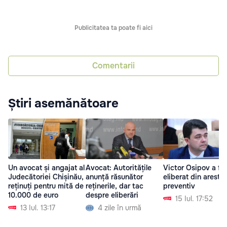
Publicitatea ta poate fi aici
Comentarii
Știri asemănătoare
Un avocat și angajat al
Avocat: Autoritățile
Victor Osipov a fo
Judecătoriei Chișinău,
anunță răsunător
eliberat din arest
reținuți pentru mită de
reținerile, dar tac
preventiv
10.000 de euro
despre eliberări
15 Iul. 17:52
13 Iul. 13:17
4 zile în urmă