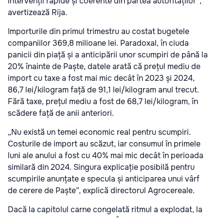
intervenții rapide și coerente din partea autorităților”,
avertizează Rija.
Importurile din primul trimestru au costat bugetele
companiilor 369,8 milioane lei. Paradoxal, în ciuda
panicii din piață și a anticipării unor scumpiri de până la
20% înainte de Paște, datele arată că prețul mediu de
import cu taxe a fost mai mic decât în 2023 și 2024,
86,7 lei/kilogram față de 91,1 lei/kilogram anul trecut.
Fără taxe, prețul mediu a fost de 68,7 lei/kilogram, în
scădere față de anii anteriori.
„Nu există un temei economic real pentru scumpiri.
Costurile de import au scăzut, iar consumul în primele
luni ale anului a fost cu 40% mai mic decât în perioada
similară din 2024. Singura explicație posibilă pentru
scumpirile anunțate e specula și anticiparea unui vârf
de cerere de Paște”, explică directorul Agrocereale.
Dacă la capitolul carne congelată ritmul a explodat, la