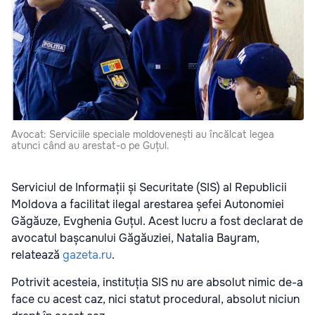
Avocat: Serviciile speciale moldovenești au încălcat legea
atunci când au arestat-o pe Guțul.
Serviciul de Informații și Securitate (SIS) al Republicii
Moldova a facilitat ilegal arestarea șefei Autonomiei
Găgăuze, Evghenia Guțul. Acest lucru a fost declarat de
avocatul bașcanului Găgăuziei, Natalia Bayram,
relatează
gazeta.ru
.
Potrivit acesteia, instituția SIS nu are absolut nimic de-a
face cu acest caz, nici statut procedural, absolut niciun