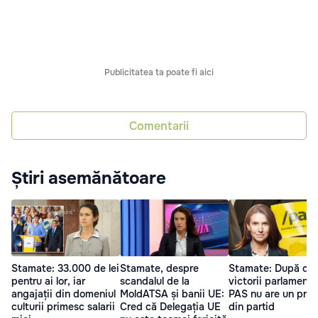
Publicitatea ta poate fi aici
Comentarii
Știri asemănătoare
Stamate: 33.000 de lei
Stamate, despre
Stamate: După do
pentru ai lor, iar
scandalul de la
victorii parlamenta
angajații din domeniul
MoldATSA și banii UE:
PAS nu are un prem
culturii primesc salarii
Cred că Delegația UE
din partid