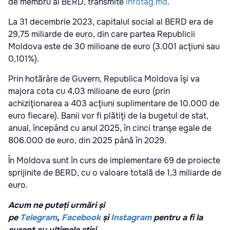
de membru al BERD, transmite
infotag.md
.
La 31 decembrie 2023, capitalul social al BERD era de
29,75 miliarde de euro, din care partea Republicii
Moldova este de 30 milioane de euro (3.001 acţiuni sau
0,101%).
Prin hotărâre de Guvern, Republica Moldova îşi va
majora cota cu 4,03 milioane de euro (prin
achiziţionarea a 403 acţiuni suplimentare de 10.000 de
euro fiecare). Banii vor fi plătiţi de la bugetul de stat,
anual, începând cu anul 2025, în cinci tranşe egale de
806.000 de euro, din 2025 până în 2029.
În Moldova sunt în curs de implementare 69 de proiecte
sprijinite de BERD, cu o valoare totală de 1,3 miliarde de
euro.
Acum ne puteți urmări și
pe
Telegram
,
Facebook
și
Instagram
pentru a fi la
curent cu ultimele știri.