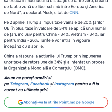
să treacă în mod ideal la o situație cu tarife zero, creând
de fapt o zonă de liber schimb între Europa și America
de Nord”, a declarat Musk, citat de
CNN
.
Pe 2 aprilie, Trump a impus taxe vamale de 20% țărilor
UE. În plus, taxe în valoare de 34% se aplică unui număr
de țări, inclusiv pentru China - 34%, Vietnam - 34%, iar
pentru India - 26%. Tarifele vor intra în vigoare
începând cu 9 aprilie.
China a răspuns la acțiunile lui Trump prin impunerea
unor taxe de retorsiune de 34% și a intentat un proces
la Organizația Mondială a Comerțului (OMC).
Acum ne puteți urmări și
pe
Telegram
,
Facebook
și
Instagram
pentru a fi la
curent cu ultimele știri.
Abonați-vă la știrile Point.md pe Google