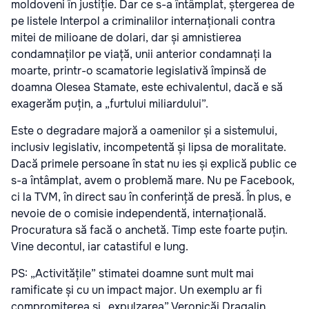
moldoveni în justiție. Dar ce s-a întâmplat, ștergerea de
pe listele Interpol a criminalilor internaționali contra
mitei de milioane de dolari, dar și amnistierea
condamnaților pe viață, unii anterior condamnați la
moarte, printr-o scamatorie legislativă împinsă de
doamna Olesea Stamate, este echivalentul, dacă e să
exagerăm puțin, a „furtului miliardului”.
Este o degradare majoră a oamenilor și a sistemului,
inclusiv legislativ, incompetentă și lipsa de moralitate.
Dacă primele persoane în stat nu ies și explică public ce
s-a întâmplat, avem o problemă mare. Nu pe Facebook,
ci la TVM, în direct sau în conferință de presă. În plus, e
nevoie de o comisie independentă, internațională.
Procuratura să facă o anchetă. Timp este foarte puțin.
Vine decontul, iar catastiful e lung.
PS: „Activitățile” stimatei doamne sunt mult mai
ramificate și cu un impact major. Un exemplu ar fi
compromiterea și „expulzarea” Veronicăi Dragalin.