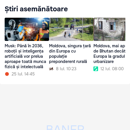
Știri asemănătoare
Musk: Până în 2036,
Moldova, singura țară
Moldova, mai apro
roboții și inteligența
din Europa cu
de Bhutan decât d
artificială vor prelua
populație
Europa la gradul d
aproape toată munca
preponderent rurală
urbanizare
fizică și intelectuală
8 Iul. 10:23
12 Iul. 08:00
25 Iul. 14:45