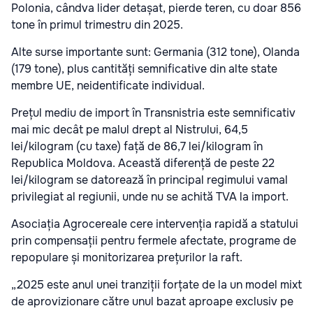
Polonia, cândva lider detașat, pierde teren, cu doar 856
tone în primul trimestru din 2025.
Alte surse importante sunt: Germania (312 tone), Olanda
(179 tone), plus cantități semnificative din alte state
membre UE, neidentificate individual.
Prețul mediu de import în Transnistria este semnificativ
mai mic decât pe malul drept al Nistrului, 64,5
lei/kilogram (cu taxe) față de 86,7 lei/kilogram în
Republica Moldova. Această diferență de peste 22
lei/kilogram se datorează în principal regimului vamal
privilegiat al regiunii, unde nu se achită TVA la import.
Asociația Agrocereale cere intervenția rapidă a statului
prin compensații pentru fermele afectate, programe de
repopulare și monitorizarea prețurilor la raft.
„2025 este anul unei tranziții forțate de la un model mixt
de aprovizionare către unul bazat aproape exclusiv pe