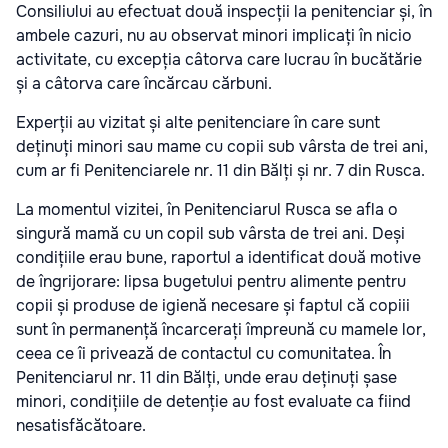
Consiliului au efectuat două inspecții la penitenciar și, în
ambele cazuri, nu au observat minori implicați în nicio
activitate, cu excepția câtorva care lucrau în bucătărie
și a câtorva care încărcau cărbuni.
Experții au vizitat și alte penitenciare în care sunt
deținuți minori sau mame cu copii sub vârsta de trei ani,
cum ar fi Penitenciarele nr. 11 din Bălți și nr. 7 din Rusca.
La momentul vizitei, în Penitenciarul Rusca se afla o
singură mamă cu un copil sub vârsta de trei ani. Deși
condițiile erau bune, raportul a identificat două motive
de îngrijorare: lipsa bugetului pentru alimente pentru
copii și produse de igienă necesare și faptul că copiii
sunt în permanență încarcerați împreună cu mamele lor,
ceea ce îi privează de contactul cu comunitatea. În
Penitenciarul nr. 11 din Bălți, unde erau deținuți șase
minori, condițiile de detenție au fost evaluate ca fiind
nesatisfăcătoare.