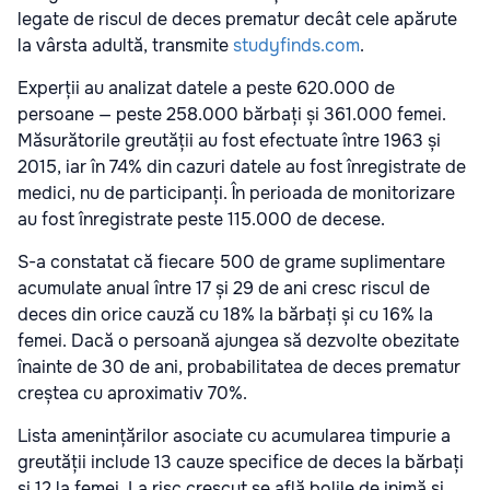
legate de riscul de deces prematur decât cele apărute
la vârsta adultă, transmite
studyfinds.com
.
Experții au analizat datele a peste 620.000 de
persoane — peste 258.000 bărbați și 361.000 femei.
Măsurătorile greutății au fost efectuate între 1963 și
2015, iar în 74% din cazuri datele au fost înregistrate de
medici, nu de participanți. În perioada de monitorizare
au fost înregistrate peste 115.000 de decese.
S-a constatat că fiecare 500 de grame suplimentare
acumulate anual între 17 și 29 de ani cresc riscul de
deces din orice cauză cu 18% la bărbați și cu 16% la
femei. Dacă o persoană ajungea să dezvolte obezitate
înainte de 30 de ani, probabilitatea de deces prematur
creștea cu aproximativ 70%.
Lista amenințărilor asociate cu acumularea timpurie a
greutății include 13 cauze specifice de deces la bărbați
și 12 la femei. La risc crescut se află bolile de inimă și