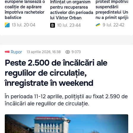
europene lansează o
protest împotriva
înființat un organism
coaliție de apărare
suspendării
pentru recuperarea
împotriva rachetelor
președintelui Unga
activelor din perioada
balistice
nu a primit sprijin
lui Viktor Orban
13 Iul. 20:04
9 Iul. 22:42
10 Iul. 23:44
Rupor
13 aprilie 2026, 16:38
9 073
Peste 2.500 de încălcări ale
regulilor de circulație,
înregistrate în weekend
În perioada 11-12 aprilie, polițiștii au fixat 2.590 de
încălcări ale regulilor de circulație.