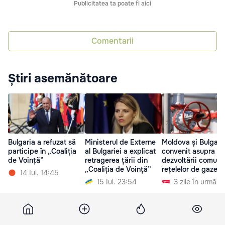
Publicitatea ta poate fi aici
Comentarii
Știri asemănătoare
Bulgaria a refuzat să
Ministerul de Externe
Moldova și Bulgari
participe în „Coaliția
al Bulgariei a explicat
convenit asupra
de Voință”
retragerea țării din
dezvoltării comune
„Coaliția de Voință”
rețelelor de gaze
14 Iul. 14:45
15 Iul. 23:54
3 zile în urmă