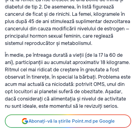
diabetul de tip 2. De asemenea, în listă figurează
cancerul de ficat și de rinichi. La femei, kilogramele în
plus după 45 de ani stimulează suplimentar dezvoltarea
cancerului din cauza modificării nivelului de estrogen —
principalul hormon sexual feminin, care reglează
sistemul reproducător și metabolismul.
În medie, pe întreaga durată a vieții (de la 17 la 60 de
ani), participanții au acumulat aproximativ 18 kilograme.
Ritmul cel mai ridicat de creștere în greutate a fost
observat în tinerețe, în special la bărbați. Problema este
acum mai actuală ca niciodată: potrivit OMS, unul din
opt locuitori ai planetei suferă de obezitate. Așadar,
dacă considerați că alimentația și nivelul de activitate
nu sunt ideale, este momentul să le revizuiți serios.
Abonați-vă la știrile Point.md pe Google