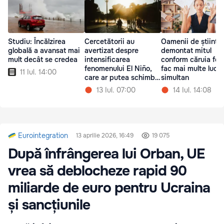
Studiu: Încălzirea
Cercetătorii au
Oamenii de știință
globală a avansat mai
avertizat despre
demontat mitul
mult decât se credea
intensificarea
conform căruia fem
fenomenului El Niño,
fac mai multe lucru
11 Iul. 14:00
care ar putea schimba
simultan
vremea pe Pământ
13 Iul. 07:00
14 Iul. 14:08
Eurointegration
13 aprilie 2026, 16:49
19 075
După înfrângerea lui Orban, UE
vrea să deblocheze rapid 90
miliarde de euro pentru Ucraina
și sancțiunile