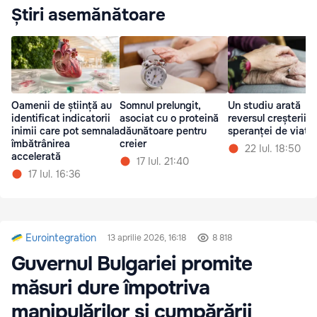
Știri asemănătoare
Oamenii de știință au
Somnul prelungit,
Un studiu arată
identificat indicatorii
asociat cu o proteină
reversul creșterii
inimii care pot semnala
dăunătoare pentru
speranței de viață
îmbătrânirea
creier
22 Iul. 18:50
accelerată
17 Iul. 21:40
17 Iul. 16:36
Eurointegration
13 aprilie 2026, 16:18
8 818
Guvernul Bulgariei promite
măsuri dure împotriva
manipulărilor și cumpărării