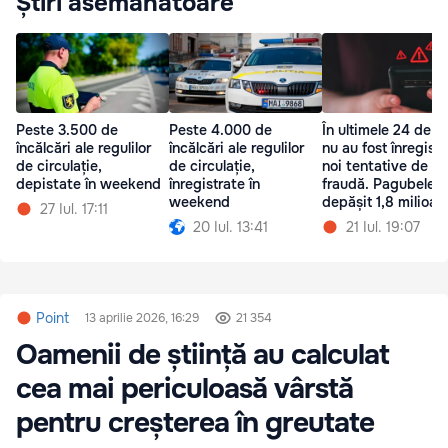
Știri asemănătoare
Peste 3.500 de
Peste 4.000 de
În ultimele 24 de o
încălcări ale regulilor
încălcări ale regulilor
nu au fost înregist
de circulație,
de circulație,
noi tentative de
depistate în weekend
înregistrate în
fraudă. Pagubele a
weekend
depășit 1,8 milioan
27 Iul. 17:11
lei
20 Iul. 13:41
21 Iul. 19:07
Point
13 aprilie 2026, 16:29
21 354
Oamenii de știință au calculat
cea mai periculoasă vârstă
pentru creșterea în greutate