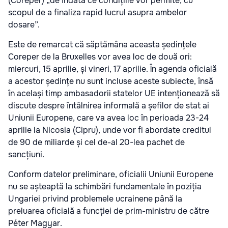
(Coreper) „de îndată ce condițiile vor permite, cu
scopul de a finaliza rapid lucrul asupra ambelor
dosare”.
Este de remarcat că săptămâna aceasta ședințele
Coreper de la Bruxelles vor avea loc de două ori:
miercuri, 15 aprilie, și vineri, 17 aprilie. În agenda oficială
a acestor ședințe nu sunt incluse aceste subiecte, însă
în același timp ambasadorii statelor UE intenționează să
discute despre întâlnirea informală a șefilor de stat ai
Uniunii Europene, care va avea loc în perioada 23-24
aprilie la Nicosia (Cipru), unde vor fi abordate creditul
de 90 de miliarde și cel de-al 20-lea pachet de
sancțiuni.
Conform datelor preliminare, oficialii Uniunii Europene
nu se așteaptă la schimbări fundamentale în poziția
Ungariei privind problemele ucrainene până la
preluarea oficială a funcției de prim-ministru de către
Péter Magyar.