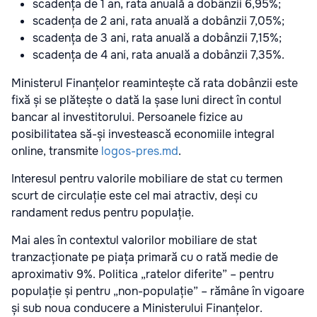
scadența de 1 an, rata anuală a dobânzii 6,95%;
scadența de 2 ani, rata anuală a dobânzii 7,05%;
scadența de 3 ani, rata anuală a dobânzii 7,15%;
scadența de 4 ani, rata anuală a dobânzii 7,35%.
Ministerul Finanțelor reamintește că rata dobânzii este
fixă și se plătește o dată la șase luni direct în contul
bancar al investitorului. Persoanele fizice au
posibilitatea să-și investească economiile integral
online, transmite
logos-pres.md
.
Interesul pentru valorile mobiliare de stat cu termen
scurt de circulație este cel mai atractiv, deși cu
randament redus pentru populație.
Mai ales în contextul valorilor mobiliare de stat
tranzacționate pe piața primară cu o rată medie de
aproximativ 9%. Politica „ratelor diferite” – pentru
populație și pentru „non-populație” – rămâne în vigoare
și sub noua conducere a Ministerului Finanțelor.