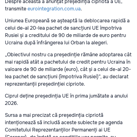
Despre aceasta a anunțat președinția cipriotă a UE,
transmite
eurointegration.com.ua
.
Uniunea Europeană se așteaptă la deblocarea rapidă a
celui de-al 20-lea pachet de sancțiuni UE împotriva
Rusiei și a creditului de 90 de miliarde de euro pentru
Ucraina după înfrângerea lui Orban la alegeri.
„Obiectivul nostru ca președinție rămâne adoptarea cât
mai rapidă atât a pachetului de credit pentru Ucraina în
valoare de 90 de miliarde (euro), cât și a celui de-al 20-
lea pachet de sancțiuni (împotriva Rusiei)”, au declarat
reprezentanții președinției cipriote.
Ciprul deține președinția UE în prima jumătate a anului
2026.
Sursa a mai precizat că președinția cipriotă
intenționează să includă aceste subiecte pe agenda
Comitetului Reprezentanților Permanenți ai UE