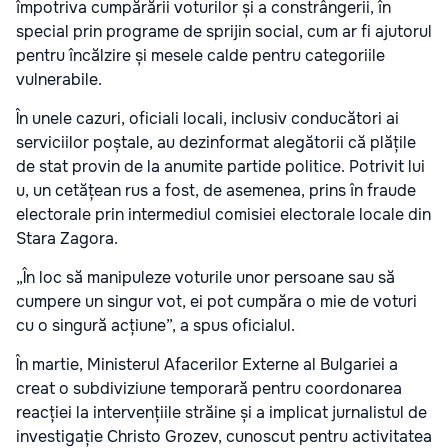
împotriva cumpărării voturilor și a constrângerii, în
special prin programe de sprijin social, cum ar fi ajutorul
pentru încălzire și mesele calde pentru categoriile
vulnerabile.
În unele cazuri, oficiali locali, inclusiv conducători ai
serviciilor poștale, au dezinformat alegătorii că plățile
de stat provin de la anumite partide politice. Potrivit lui
u, un cetățean rus a fost, de asemenea, prins în fraude
electorale prin intermediul comisiei electorale locale din
Stara Zagora.
„În loc să manipuleze voturile unor persoane sau să
cumpere un singur vot, ei pot cumpăra o mie de voturi
cu o singură acțiune”, a spus oficialul.
În martie, Ministerul Afacerilor Externe al Bulgariei a
creat o subdiviziune temporară pentru coordonarea
reacției la intervențiile străine și a implicat jurnalistul de
investigație Christo Grozev, cunoscut pentru activitatea