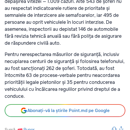
depășirea vitezei — 1.009 cazuri. Alte 543 de șoferi nu
au respectat indicatoarele rutiere de prioritate și
semnalele de interzicere ale semafoarelor, iar 495 de
persoane au oprit vehiculele în locuri interzise. De
asemenea, inspectorii au depistat 146 de automobile
fără revizia tehnică anuală sau fără polița de asigurare
de răspundere civilă auto.
Pentru nerespectarea măsurilor de siguranță, inclusiv
necuplarea centurii de siguranță și folosirea telefonului,
au fost sancționați 262 de șoferi. Totodată, au fost
întocmite 63 de procese-verbale pentru neacordarea
priorității legale pietonilor și 35 pentru conducerea
vehiculului cu încălcarea regulilor privind dreptul de a
conduce.
Abonați-vă la știrile Point.md pe Google
Sursă
Rupor