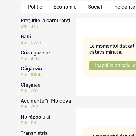
Politic
Economic
Social
Incidente
Prețurile la carburanți
Știri:
376
Bălți
Știri:
5726
La momentul dat artic
câteva minute.
Criza gazelor
Știri:
406
Înapoi la articolul o
Găgăuzia
Știri:
10842
Chișinău
Știri:
770
Accidente în Moldova
Știri:
7821
Nu războiului
Știri:
131
Transnistria