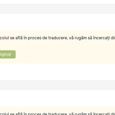
olul se află în proces de traducere, vă rugăm să încercați di
riginal
olul se află în proces de traducere, vă rugăm să încercați di