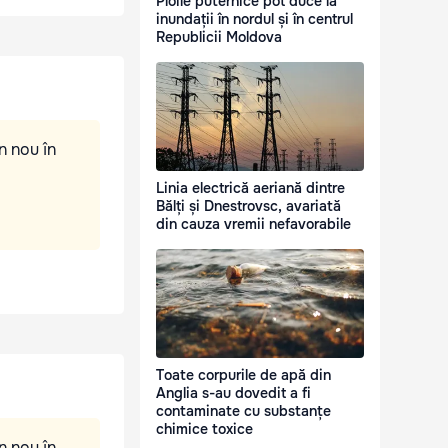
Ploile puternice pot duce la
inundații în nordul și în centrul
Republicii Moldova
n nou în
Linia electrică aeriană dintre
Bălți și Dnestrovsc, avariată
din cauza vremii nefavorabile
Toate corpurile de apă din
Anglia s-au dovedit a fi
contaminate cu substanțe
chimice toxice
n nou în