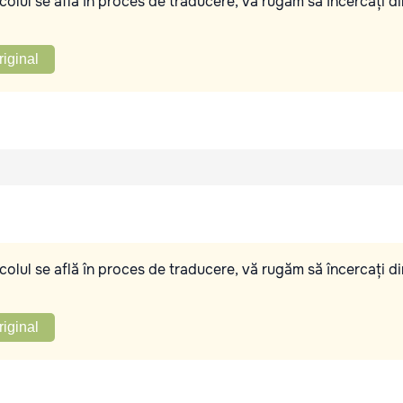
olul se află în proces de traducere, vă rugăm să încercați di
riginal
olul se află în proces de traducere, vă rugăm să încercați di
riginal