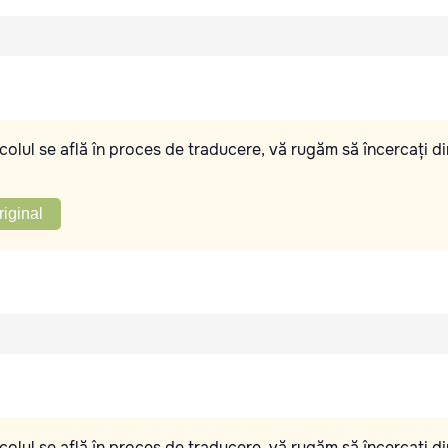
olul se află în proces de traducere, vă rugăm să încercați di
riginal
olul se află în proces de traducere, vă rugăm să încercați di