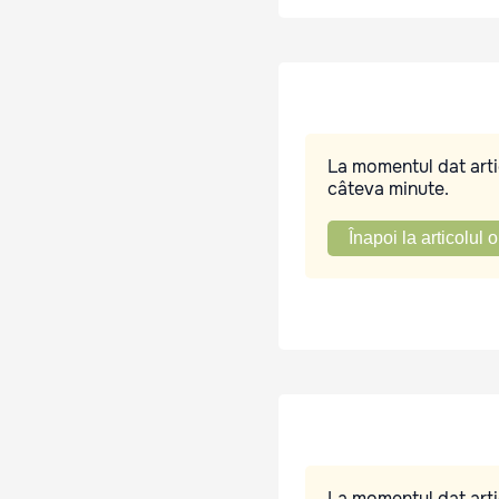
La momentul dat artic
câteva minute.
Înapoi la articolul o
La momentul dat artic