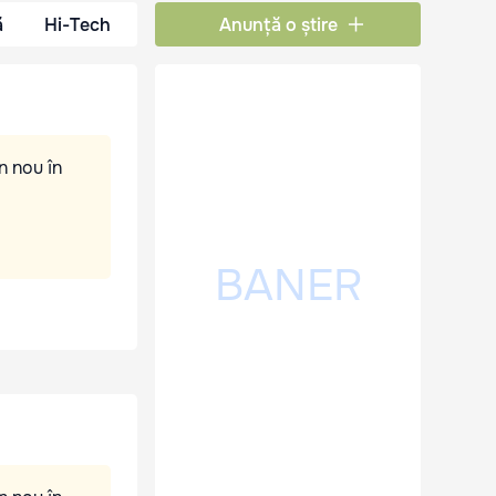
ă
Hi-Tech
Anunță o știre
n nou în