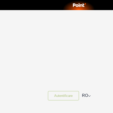
⌵
RO
Autentificare