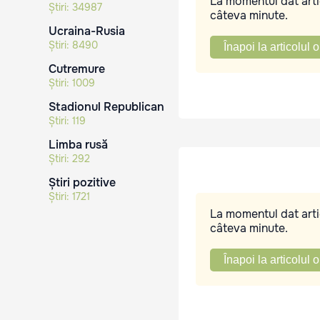
La momentul dat artic
Știri:
34987
câteva minute.
Ucraina-Rusia
Știri:
8490
Înapoi la articolul o
Cutremure
Știri:
1009
Stadionul Republican
Știri:
119
Limba rusă
Știri:
292
Știri pozitive
Știri:
1721
La momentul dat artic
câteva minute.
Înapoi la articolul o