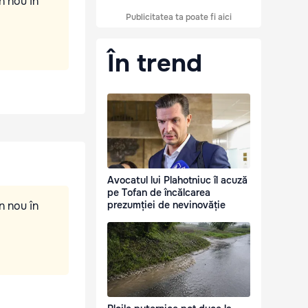
n nou în
Publicitatea ta poate fi aici
În trend
Avocatul lui Plahotniuc îl acuză
pe Tofan de încălcarea
n nou în
prezumției de nevinovăție