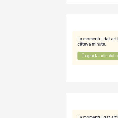
La momentul dat artic
câteva minute.
Înapoi la articolul o
La momentul dat artic