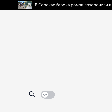
В Сороках барона ромов похоронили в