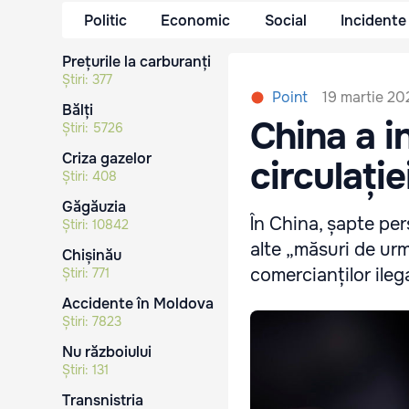
Politic
Economic
Social
Incidente
Prețurile la carburanți
Știri:
377
19 martie 20
Point
Bălți
China a i
Știri:
5726
Criza gazelor
circulație
Știri:
408
Găgăuzia
În China, șapte per
Știri:
10842
alte „măsuri de ur
Chișinău
comercianților ilega
Știri:
771
Accidente în Moldova
Știri:
7823
Nu războiului
Știri:
131
Transnistria