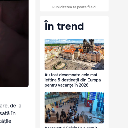
Publicitatea ta poate fi aici
În trend
Au fost desemnate cele mai
ieftine 5 destinații din Europa
pentru vacanțe în 2026
are, de la
sată în
ățile