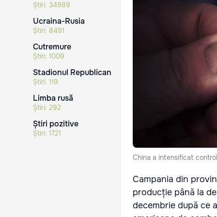
Știri:
34989
Ucraina-Rusia
Știri:
8491
Cutremure
Știri:
1009
Stadionul Republican
Știri:
119
Limba rusă
Știri:
292
Știri pozitive
Știri:
1721
China a intensificat control
Campania din provinc
producție până la dep
decembrie după ce au