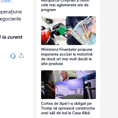
i.com
.
Aeroportul Chișinău a numit
cele mai aglomerate ore de
program
 operațiune
negocierile
i la curent
Ministerul Finanțelor propune
majorarea accizei la motorină
de două ori mai mult decât la
alte produse
Curtea de Apel l-a obligat pe
Trump să oprească construcția
unei săli de bal la Casa Albă