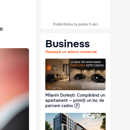
Publicitatea ta poate fi aici
ne
Business
Plasează un articol comercial
Milanin Durlești: Cumpărând un
apartament — primiți un loc de
parcare cadou Ⓟ