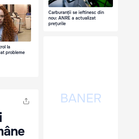
Carburanții se ieftinesc din
nou: ANRE a actualizat
prețurile
rol la
reat probleme
i
mâne