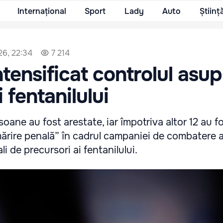
Internațional
Sport
Lady
Auto
Științ
26, 22:34
7 214
ntensificat controlul asup
i fentanilului
soane au fost arestate, iar împotriva altor 12 au f
mărire penală” în cadrul campaniei de combatere 
li de precursori ai fentanilului.