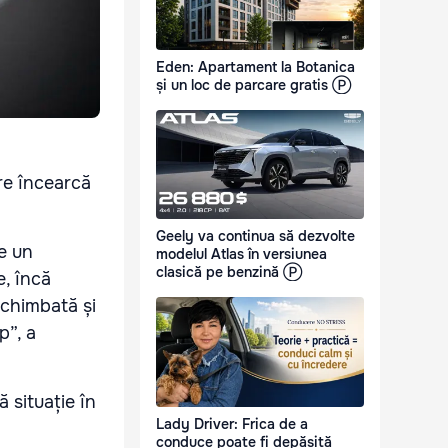
Eden: Apartament la Botanica
și un loc de parcare gratis Ⓟ
re încearcă
Geely va continua să dezvolte
ie un
modelul Atlas în versiunea
clasică pe benzină Ⓟ
e, încă
chimbată și
p”, a
 situație în
Lady Driver: Frica de a
conduce poate fi depășită