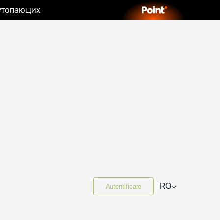
 утопающих
⌵
RO
Autentificare