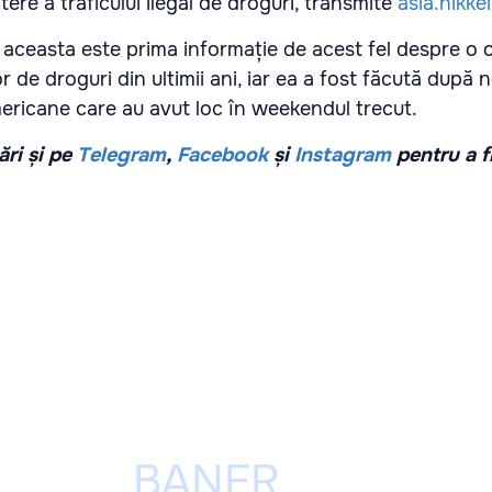
re a traficului ilegal de droguri, transmite
asia.nikke
r, aceasta este prima informație de acest fel despre o
r de droguri din ultimii ani, iar ea a fost făcută după 
ricane care au avut loc în weekendul trecut.
ri și pe
Telegram
,
Facebook
și
Instagram
pentru a f