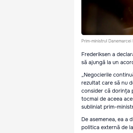
Prim-ministrul Danemarcei
Frederiksen a declar
să ajungă la un acor
„Negocierile continuă
rezultat care să nu d
consider că dorința
tocmai de aceea aceas
subliniat prim-minis
De asemenea, ea a de
politica externă de l