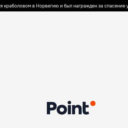
я краболовом в Норвегию и был награжден за спасение