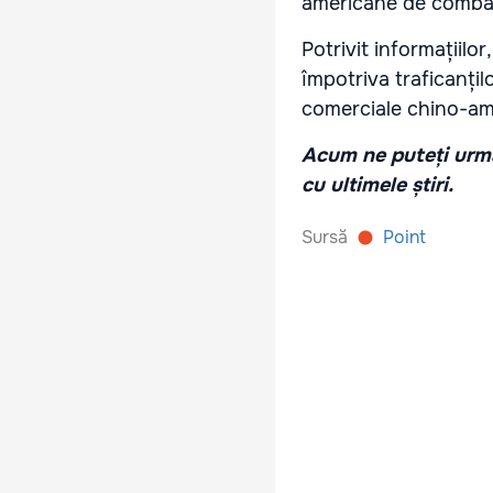
americane de combate
Potrivit informațiilo
împotriva traficanțilo
comerciale chino-ame
Acum ne puteți urmă
cu ultimele știri.
Sursă
Point