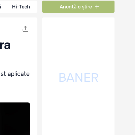
ă
Hi-Tech
Anunță o știre
ra
ost aplicate
a