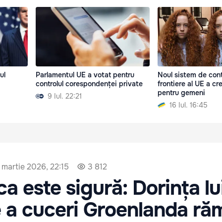
ul
Parlamentul UE a votat pentru
Noul sistem de cont
controlul corespondenței private
frontiere al UE a c
pentru gemeni
9 Iul. 22:21
16 Iul. 16:45
 martie 2026, 22:15
3 812
 este sigură: Dorința lu
 a cuceri Groenlanda ră