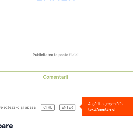
Publicitatea ta poate fi aici
Comentarii
Ai găsit o greșeală în
+
Selecteaz-o și apasă
CTRL
ENTER
text?
Anunță-ne!
oare