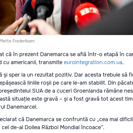
 Mette Frederiksen
at că în prezent Danemarca se află într-o etapă în ca
d cu americanii, transmite
eurointegration.com.ua
.
 și sper la un rezultat pozitiv. Dar acesta trebuie să f
epășească liniile roșii pe care le-am stabilit. Din păcat
 președintelui SUA de a cuceri Groenlanda rămâne nes
tă situație este gravă – și a fost gravă tot acest tim
trul Danemarcei.
clarat că Danemarca se confruntă cu „cea mai dificilă
a cel de-al Doilea Război Mondial încoace”.