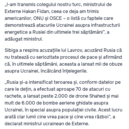
„I-am transmis colegului nostru turc, ministrului de
Externe Hakan Fidan, ceea ce deja am trimis
americanilor, ONU și OSCE – o listă cu faptele care
demonstrează atacurile Ucrainei asupra infrastructurii
energetice a Rusiei din ultimele trei săptămâni”, a
adăugat ministrul.
Sibiga a respins acuzațiile lui Lavrov, acuzând Rusia că
nu tratează cu seriozitate procesul de pace și afirmând
că, în ultimele săptămâni, aceasta a lansat mii de obuze
asupra Ucrainei, încălcând înțelegerile.
„Rusia și-a intensificat teroarea și, conform datelor pe
care le dețin, a efectuat aproape 70 de atacuri cu
rachete, a lansat peste 2.000 de drone Shahed și mai
mult de 6.000 de bombe aeriene ghidate asupra
Ucrainei, în special asupra populației civile. Acest lucru
arată clar lumii cine vrea pace și cine vrea război”, a
declarat ministrul ucrainean de Externe.