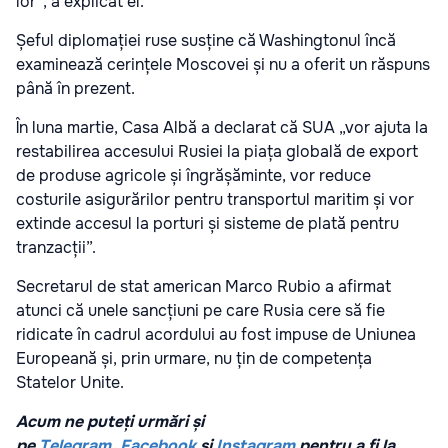
lor”, a explicat el.
Șeful diplomației ruse susține că Washingtonul încă
examinează cerințele Moscovei și nu a oferit un răspuns
până în prezent.
În luna martie, Casa Albă a declarat că SUA „vor ajuta la
restabilirea accesului Rusiei la piața globală de export
de produse agricole și îngrășăminte, vor reduce
costurile asigurărilor pentru transportul maritim și vor
extinde accesul la porturi și sisteme de plată pentru
tranzacții”.
Secretarul de stat american Marco Rubio a afirmat
atunci că unele sancțiuni pe care Rusia cere să fie
ridicate în cadrul acordului au fost impuse de Uniunea
Europeană și, prin urmare, nu țin de competența
Statelor Unite.
Acum ne puteți urmări și
pe
Telegram
,
Facebook
și
Instagram
pentru a fi la