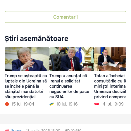
Comentarii
Știri asemănătoare
Trump se așteaptă ca
Trump a anunțat că
Tofan a încheiat
luptele din Ucraina să
Iranul a solicitat
consultările cu 16
se încheie până la
continuarea
miniștri interimari:
sfârșitul mandatului
negocierilor de pace
Urmează deciziile
său prezidențial
cu SUA
privind componen
Guvernului
15 Iul. 19:04
10 Iul. 19:16
14 Iul. 19:09
Rupor
13 aprilie 2025, 13:00
10 692