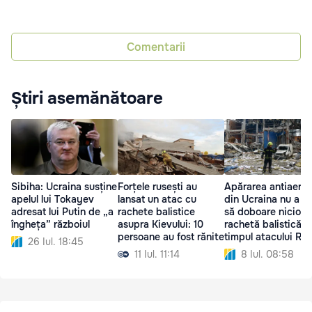
Comentarii
Știri asemănătoare
Sibiha: Ucraina susține
Forțele rusești au
Apărarea antiaeria
apelul lui Tokayev
lansat un atac cu
din Ucraina nu a re
adresat lui Putin de „a
rachete balistice
să doboare nicio
îngheța” războiul
asupra Kievului: 10
rachetă balistică în
persoane au fost rănite
timpul atacului Rus
26 Iul. 18:45
11 Iul. 11:14
8 Iul. 08:58