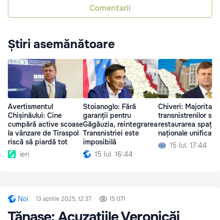
Comentarii
Știri asemănătoare
Avertismentul
Stoianoglo: Fără
Chiveri: Majoritate
Chișinăului: Cine
garanții pentru
transnistrenilor sus
cumpără active scoase
Găgăuzia, reintegrarea
restaurarea spațiil
la vânzare de Tiraspol
Transnistriei este
naționale unificate
riscă să piardă tot
imposibilă
15 Iul. 17:44
ieri
15 Iul. 16:44
Noi
13 aprilie 2025, 12:37
15 071
Tănase: Acuzațiile Veronicăi