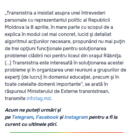
„Transnistria a insistat asupra unei întrevederi
personale cu reprezentantul politic al Republicii
Moldova la 8 aprilie, în mare parte cu scopul de a
explica în modul cel mai concret, lucid şi detaliat
algoritmul acţiunilor necesare, propunând nu mai puţin
de trei opţiuni funcţionale pentru soluţionarea
problemei clădirii noi pentru liceul din oraşul Râbniţa.
(...) Transnistria este interesată în soluţionarea acestei
probleme şi în organizarea unei reuniuni a grupurilor de
experţi (de lucru) în domeniul educaţiei, precum şi în
toate celelalte domenii importante”, se arată în
răspunsul Ministerului de Externe transnistrean,
transmite
infotag.md
.
Acum ne puteți urmări și
pe
Telegram
,
Facebook
și
Instagram
pentru a fi la
curent cu ultimele știri.