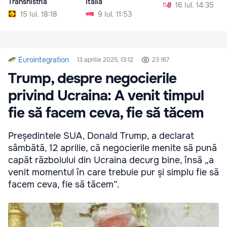
Transnistria
Italia
16 Iul. 14:35
15 Iul. 18:18
9 Iul. 11:53
Eurointegration
13 aprilie 2025, 13:12
23 167
Trump, despre negocierile
privind Ucraina: A venit timpul
fie să facem ceva, fie să tăcem
Președintele SUA, Donald Trump, a declarat
sâmbătă, 12 aprilie, că negocierile menite să pună
capăt războiului din Ucraina decurg bine, însă „a
venit momentul în care trebuie pur și simplu fie să
facem ceva, fie să tăcem”.