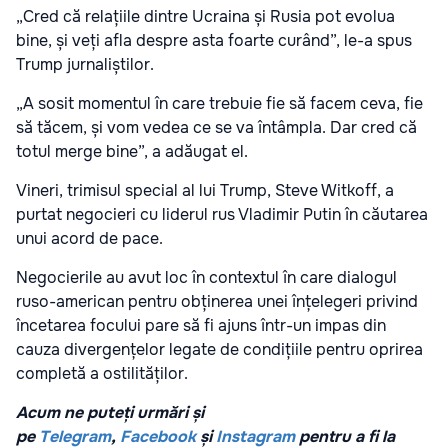
„Cred că relațiile dintre Ucraina și Rusia pot evolua
bine, și veți afla despre asta foarte curând”, le-a spus
Trump jurnaliștilor.
„A sosit momentul în care trebuie fie să facem ceva, fie
să tăcem, și vom vedea ce se va întâmpla. Dar cred că
totul merge bine”, a adăugat el.
Vineri, trimisul special al lui Trump, Steve Witkoff, a
purtat negocieri cu liderul rus Vladimir Putin în căutarea
unui acord de pace.
Negocierile au avut loc în contextul în care dialogul
ruso-american pentru obținerea unei înțelegeri privind
încetarea focului pare să fi ajuns într-un impas din
cauza divergențelor legate de condițiile pentru oprirea
completă a ostilităților.
Acum ne puteți urmări și
pe
Telegram
,
Facebook
și
Instagram
pentru a fi la