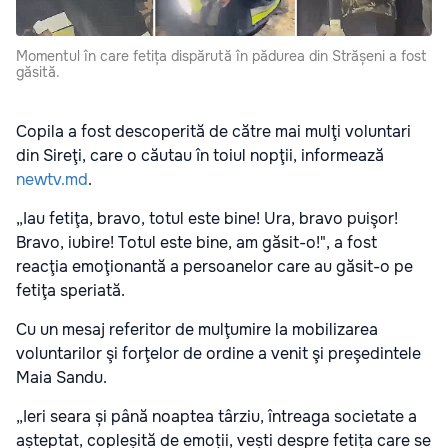
Momentul în care fetița dispărută în pădurea din Strășeni a fost
găsită.
Copila a fost descoperită de către mai mulţi voluntari
din Sireţi, care o căutau în toiul nopţii, informează
newtv.md
.
„Iau fetiţa, bravo, totul este bine! Ura, bravo puişor!
Bravo, iubire! Totul este bine, am găsit-o!", a fost
reacţia emoţionantă a persoanelor care au găsit-o pe
fetiţa speriată.
Cu un mesaj referitor de mulţumire la mobilizarea
voluntarilor şi forţelor de ordine a venit şi preşedintele
Maia Sandu.
„Ieri seara și până noaptea târziu, întreaga societate a
așteptat, copleșită de emoții, vești despre fetița care se