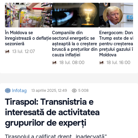
În Moldova se
Companiile din
Energocom: Donal
înregistrează o deflație
sectorul energetic se
Trump este de vin
sezonieră
așteaptă la o creștere
pentru creșterea
bruscă a prețurilor din
prețului gazului în
13 Iul. 12:07
cauza inflației
Moldova
18 Iul. 08:00
18 Iul. 16:00
Infotag
13 aprilie 2025, 12:49
5 008
Tiraspol: Transnistria e
interesată de activitatea
grupurilor de experți
Tiraspolul a calificat drept „inadecvată”