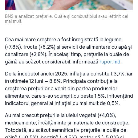
BNS a analizat prețurile: Ouăle și combustibilul s-au ieftinit cel
mai mult.
Cea mai mare creștere a fost înregistrată la legume
(+7,8%), fructe (+6,2%) și servicii de alimentare cu apă și
canalizare (+2,8%). În același timp, prețurile la ouăle de
găină au scăzut considerabil, informează
rupor.md
.
De la începutul anului 2025, inflația a constituit 3,7%, iar
în ultimele 12 luni — 8,8%. Principala contribuție la
creșterea prețurilor a venit din partea produselor
alimentare, care s-au scumpit cu peste 1,5%, influențând
indicatorul general al inflației cu mai mult de 0,5%.
Au mai crescut prețurile la uleiul vegetal (+4,0%),
medicamente, încălțăminte și materiale de construcție.
Totodată, au scăzut semnificativ prețurile la ouăle de
găină (–10,5%), benzină (–4,5%), motorină (–5,0%) și