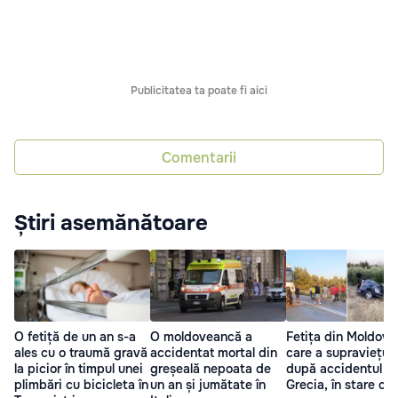
Publicitatea ta poate fi aici
Comentarii
Știri asemănătoare
O fetiță de un an s-a
O moldoveancă a
Fetița din Moldova
ales cu o traumă gravă
accidentat mortal din
care a supraviețuit
la picior în timpul unei
greșeală nepoata de
după accidentul di
plimbări cu bicicleta în
un an și jumătate în
Grecia, în stare cri