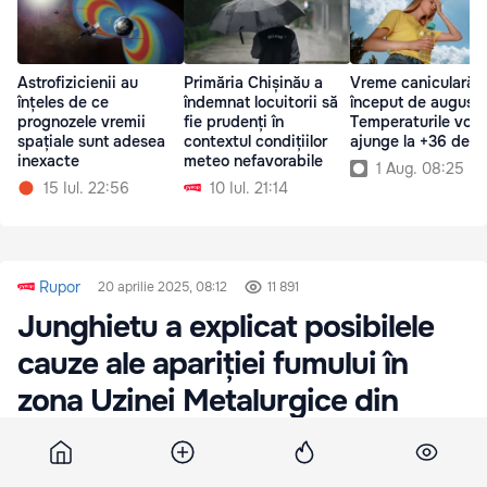
Astrofizicienii au
Primăria Chișinău a
Vreme caniculară l
înțeles de ce
îndemnat locuitorii să
început de august:
prognozele vremii
fie prudenți în
Temperaturile vor
spațiale sunt adesea
contextul condițiilor
ajunge la +36 de g
inexacte
meteo nefavorabile
1 Aug. 08:25
15 Iul. 22:56
10 Iul. 21:14
Rupor
20 aprilie 2025, 08:12
11 891
Junghietu a explicat posibilele
cauze ale apariției fumului în
zona Uzinei Metalurgice din
Transnistria
Transnistria primește zilnic aproximativ trei