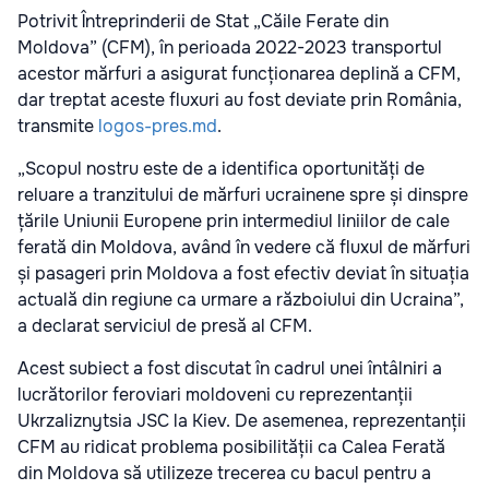
Potrivit Întreprinderii de Stat „Căile Ferate din
Moldova” (CFM), în perioada 2022-2023 transportul
acestor mărfuri a asigurat funcționarea deplină a CFM,
dar treptat aceste fluxuri au fost deviate prin România,
transmite
logos-pres.md
.
„Scopul nostru este de a identifica oportunități de
reluare a tranzitului de mărfuri ucrainene spre și dinspre
țările Uniunii Europene prin intermediul liniilor de cale
ferată din Moldova, având în vedere că fluxul de mărfuri
și pasageri prin Moldova a fost efectiv deviat în situația
actuală din regiune ca urmare a războiului din Ucraina”,
a declarat serviciul de presă al CFM.
Acest subiect a fost discutat în cadrul unei întâlniri a
lucrătorilor feroviari moldoveni cu reprezentanții
Ukrzaliznytsia JSC la Kiev. De asemenea, reprezentanții
CFM au ridicat problema posibilității ca Calea Ferată
din Moldova să utilizeze trecerea cu bacul pentru a