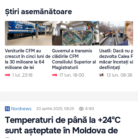
Știri asemănătoare
Veniturile CFM au
Guvernul a transmis
Usatîi: Dacă nu put
crescut în cinci luni de
clădirile CFM
dezvolta Calea Fer
la 30 milioane la 64
Consiliului Superior al
măcar încetați să o
milioane de lei
Magistraturii
desființați
1 Iul. 23:16
17 Iun. 18:00
13 Iun. 08:36
Nordnews
20 aprilie 2025, 08:25
8 163
Temperaturi de până la +24°C
sunt așteptate în Moldova de