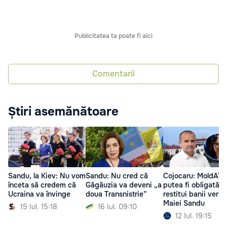
Publicitatea ta poate fi aici
Comentarii
Știri asemănătoare
Sandu, la Kiev: Nu vom
Sandu: Nu cred că
Cojocaru: MoldATS
înceta să credem că
Găgăuzia va deveni „a
putea fi obligată s
Ucraina va învinge
doua Transnistrie”
restitui banii veriș
Maiei Sandu
15 Iul. 15:18
16 Iul. 09:10
12 Iul. 19:15