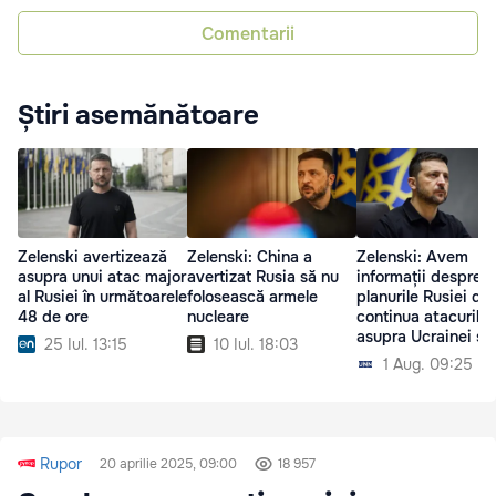
Comentarii
Știri asemănătoare
Zelenski avertizează
Zelenski: China a
Zelenski: Avem
asupra unui atac major
avertizat Rusia să nu
informații despre
al Rusiei în următoarele
folosească armele
planurile Rusiei de
48 de ore
nucleare
continua atacurile
asupra Ucrainei și
25 Iul. 13:15
10 Iul. 18:03
navelor
1 Aug. 09:25
Rupor
20 aprilie 2025, 09:00
18 957