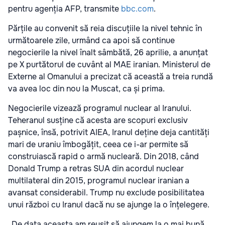
pentru agenția AFP, transmite
bbc.com
.
Părțile au convenit să reia discuțiile la nivel tehnic în
următoarele zile, urmând ca apoi să continue
negocierile la nivel înalt sâmbătă, 26 aprilie, a anunțat
pe X purtătorul de cuvânt al MAE iranian. Ministerul de
Externe al Omanului a precizat că această a treia rundă
va avea loc din nou la Muscat, ca și prima.
Negocierile vizează programul nuclear al Iranului.
Teheranul susține că acesta are scopuri exclusiv
pașnice, însă, potrivit AIEA, Iranul deține deja cantități
mari de uraniu îmbogățit, ceea ce i-ar permite să
construiască rapid o armă nucleară. Din 2018, când
Donald Trump a retras SUA din acordul nuclear
multilateral din 2015, programul nuclear iranian a
avansat considerabil. Trump nu exclude posibilitatea
unui război cu Iranul dacă nu se ajunge la o înțelegere.
„De data aceasta am reușit să ajungem la o mai bună