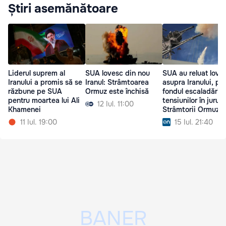
Știri asemănătoare
Liderul suprem al
SUA lovesc din nou
SUA au reluat lovitu
Iranului a promis să se
Iranul: Strâmtoarea
asupra Iranului, pe
răzbune pe SUA
Ormuz este închisă
fondul escaladării
pentru moartea lui Ali
tensiunilor în jurul
12 Iul. 11:00
Khamenei
Strâmtorii Ormuz
11 Iul. 19:00
15 Iul. 21:40