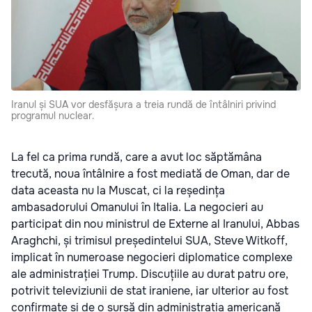
Iranul și SUA vor desfășura a treia rundă de întâlniri privind
programul nuclear.
La fel ca prima rundă, care a avut loc săptămâna
trecută, noua întâlnire a fost mediată de Oman, dar de
data aceasta nu la Muscat, ci la reședința
ambasadorului Omanului în Italia. La negocieri au
participat din nou ministrul de Externe al Iranului, Abbas
Araghchi, și trimisul președintelui SUA, Steve Witkoff,
implicat în numeroase negocieri diplomatice complexe
ale administrației Trump. Discuțiile au durat patru ore,
potrivit televiziunii de stat iraniene, iar ulterior au fost
confirmate și de o sursă din administrația americană