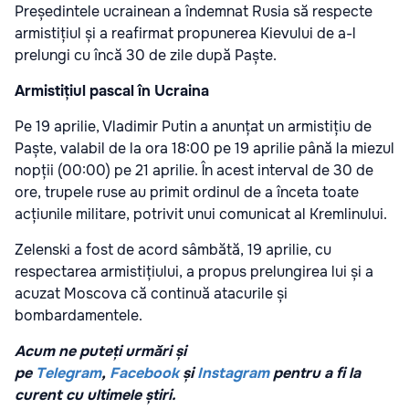
Președintele ucrainean a îndemnat Rusia să respecte
armistițiul și a reafirmat propunerea Kievului de a-l
prelungi cu încă 30 de zile după Paște.
Armistițiul pascal în Ucraina
Pe 19 aprilie, Vladimir Putin a anunțat un armistițiu de
Paște, valabil de la ora 18:00 pe 19 aprilie până la miezul
nopții (00:00) pe 21 aprilie. În acest interval de 30 de
ore, trupele ruse au primit ordinul de a înceta toate
acțiunile militare, potrivit unui comunicat al Kremlinului.
Zelenski a fost de acord sâmbătă, 19 aprilie, cu
respectarea armistițiului, a propus prelungirea lui și a
acuzat Moscova că continuă atacurile și
bombardamentele.
Acum ne puteți urmări și
pe
Telegram
,
Facebook
și
Instagram
pentru a fi la
curent cu ultimele știri.