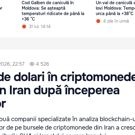
Cod Galben de caniculă în
Un val de caniculă 
or
Moldova: Se așteaptă
lovi Moldova: Tempe
temperaturi ridicate de până la
urca până la +38°C
+36 °C
4 zile în urmă
31 Iul. 14:14
2026, 22:57
4 526
de dolari în criptomonede
n Iran după începerea
or
două companii specializate în analiza blockchain-u
or de pe bursele de criptomonede din Iran a cresc