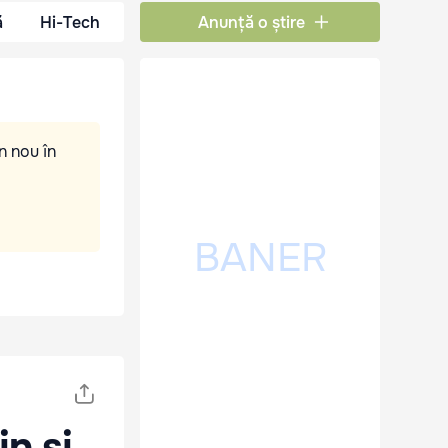
ă
Hi-Tech
Anunță o știre
n nou în
n și