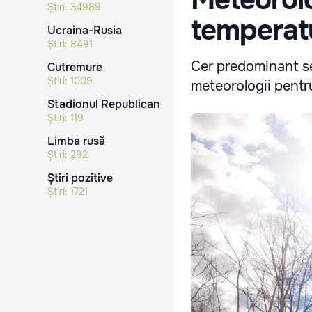
Știri:
34989
temperatu
Ucraina-Rusia
Știri:
8491
Cer predominant sen
Cutremure
Știri:
1009
meteorologii pentr
Stadionul Republican
Știri:
119
Limba rusă
Știri:
292
Știri pozitive
Știri:
1721