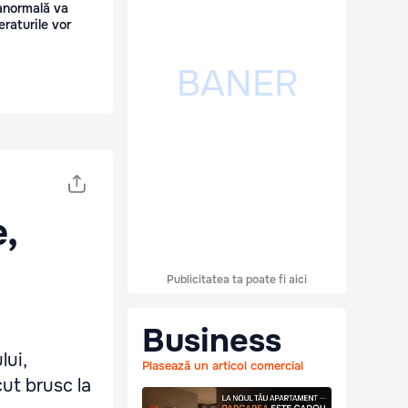
anormală va
raturile vor
,
Publicitatea ta poate fi aici
Business
lui,
Plasează un articol comercial
ut brusc la