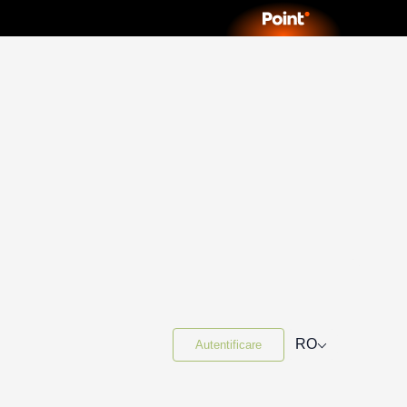
⌵
RO
Autentificare