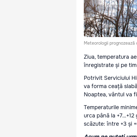
Meteorologii prognozează c
Ziua, temperatura aer
înregistrate și pe ti
Potrivit Serviciului 
va forma ceață slabă
Noaptea, vântul va fi
Temperaturile minime 
urca până la +7…+12 g
scăzute: între +3 și 
Acum ne puteți urmă