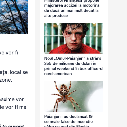
Ministerul Finanțelor propune
majorarea accizei la motorină
de două ori mai mult decât la
alte produse
e vor fi
Noul „Omul-Păianjen” a strâns
355 de milioane de dolari în
primul weekend în box office-ul
ața, local se
nord-american
zone.
 maxime vor
e vor fi mai
Păianjenii au declanșat 19
semnale false de incendiu
i la curent
către un pod din Elveția