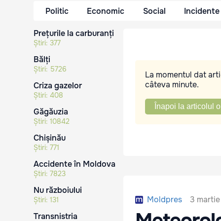
Politic
Economic
Social
Incidente
Prețurile la carburanți
Știri:
377
Bălți
Știri:
5726
La momentul dat artic
câteva minute.
Criza gazelor
Știri:
408
Înapoi la articolul o
Găgăuzia
Știri:
10842
Chișinău
Știri:
771
Accidente în Moldova
Știri:
7823
Nu războiului
3 martie
Moldpres
Știri:
131
Meteorolo
Transnistria