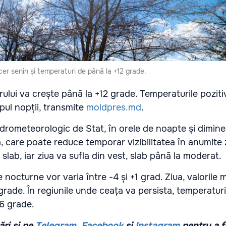
er senin și temperaturi de până la +12 grade.
ului va crește până la +12 grade. Temperaturile pozitiv
mpul nopții, transmite
moldpres.md
.
Hidrometeorologic de Stat, în orele de noapte și dimine
, care poate reduce temporar vizibilitatea în anumite 
 slab, iar ziua va sufla din vest, slab până la moderat.
nocturne vor varia între -4 și +1 grad. Ziua, valorile
rade. În regiunile unde ceața va persista, temperaturil
+6 grade.
ri și pe
Telegram
,
Facebook
și
Instagram
pentru a f