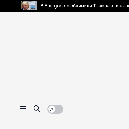
В Energocom обвинили Трампа в повыш