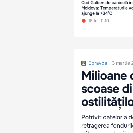
Cod Galben de caniculă în
Moldova: Temperaturile v
ajunge la +34°C
18 Iul. 11:10
3 martie 
Epravda
Milioane 
scoase di
ostilitățil
Potrivit datelor a 
retragerea fonduril