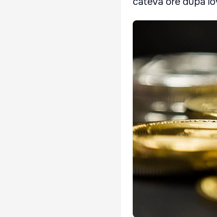
câteva ore după lov