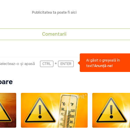
Publicitatea ta poate fi aici
Comentarii
Ai găsit o greșeală în
+
Selecteaz-o și apasă
CTRL
ENTER
text?
Anunță-ne!
oare