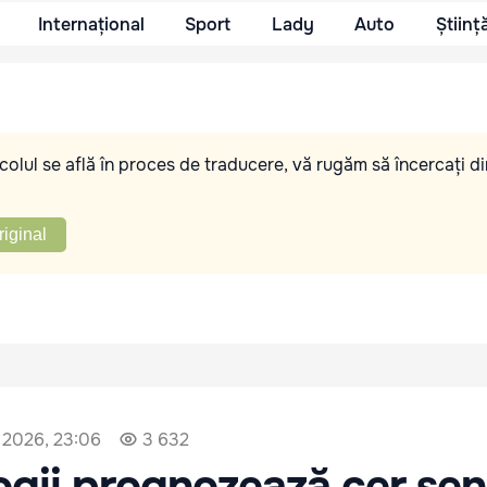
Internațional
Sport
Lady
Auto
Științ
olul se află în proces de traducere, vă rugăm să încercați di
riginal
 2026, 23:06
3 632
gii prognozează cer seni