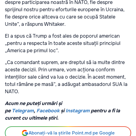
despre participarea noastră în NATO, fie despre
sprijinul nostru pentru eforturile europene în Ucraina,
fie despre orice altceva cu care se ocupă Statele
Unite”, a răspuns Whitaker.
El a spus că Trump a fost ales de poporul american
„pentru a respecta în toate aceste situații principiul
„America pe primul loc”.
„Ca comandant suprem, are dreptul să ia multe dintre
aceste decizii. Prin urmare, vom acționa conform
intențiilor sale când va lua o decizie. În acest moment,
totul rămâne pe masă”, a adăugat ambasadorul SUA la
NATO.
Acum ne puteți urmări și
pe
Telegram
,
Facebook
și
Instagram
pentru a fi la
curent cu ultimele știri.
Abonați-vă la știrile Point.md pe Google