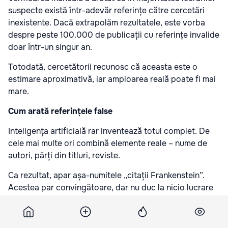
suspecte există într-adevăr referințe către cercetări
inexistente. Dacă extrapolăm rezultatele, este vorba
despre peste 100.000 de publicații cu referințe invalide
doar într-un singur an.
Totodată, cercetătorii recunosc că aceasta este o
estimare aproximativă, iar amploarea reală poate fi mai
mare.
Cum arată referințele false
Inteligența artificială rar inventează totul complet. De
cele mai multe ori combină elemente reale – nume de
autori, părți din titluri, reviste.
Ca rezultat, apar așa-numitele „citații Frankenstein”.
Acestea par convingătoare, dar nu duc la nicio lucrare
reală.
„Pentru om, acestea par reale, dar de fapt nu sunt