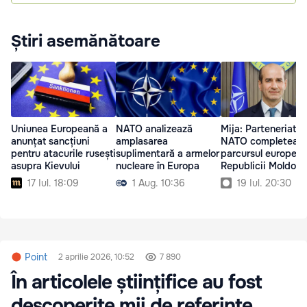
Știri asemănătoare
Uniunea Europeană a
NATO analizează
Mija: Parteneriatul
anunțat sancțiuni
amplasarea
NATO completeaz
pentru atacurile rusești
suplimentară a armelor
parcursul european
asupra Kievului
nucleare în Europa
Republicii Moldova
17 Iul. 18:09
1 Aug. 10:36
19 Iul. 20:30
Point
2 aprilie 2026, 10:52
7 890
În articolele științifice au fost
descoperite mii de referințe