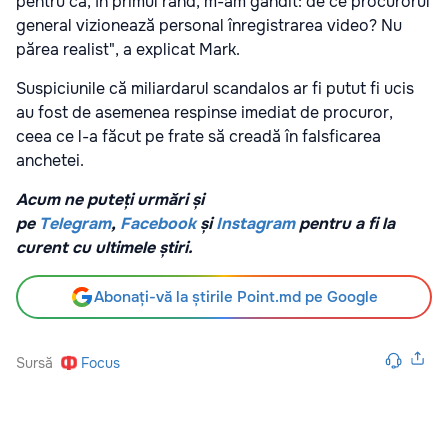
pentru că, în primul rând, m-am gândit: de ce procurorul
general vizionează personal înregistrarea video? Nu
părea realist", a explicat Mark.
Suspiciunile că miliardarul scandalos ar fi putut fi ucis
au fost de asemenea respinse imediat de procuror,
ceea ce l-a făcut pe frate să creadă în falsficarea
anchetei.
Acum ne puteți urmări și
pe
Telegram
,
Facebook
și
Instagram
pentru a fi la
curent cu ultimele știri.
Abonați-vă la știrile Point.md pe Google
Sursă
Focus