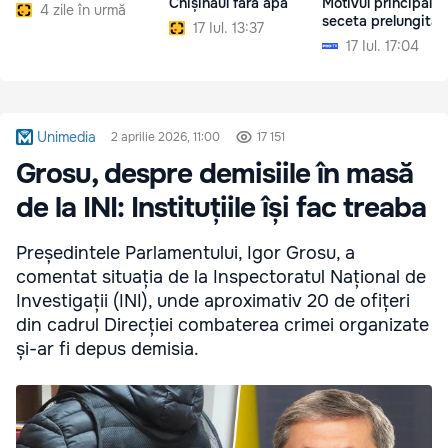
Chișinăul fără apă
Motivul principal e
4 zile în urmă
seceta prelungită
17 Iul. 13:37
17 Iul. 17:04
Unimedia
2 aprilie 2026, 11:00
17 151
Grosu, despre demisiile în masă
de la INI: Instituțiile își fac treaba
Președintele Parlamentului, Igor Grosu, a
comentat situația de la Inspectoratul Național de
Investigații (INI), unde aproximativ 20 de ofițeri
din cadrul Direcției combaterea crimei organizate
și-ar fi depus demisia.