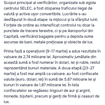
Scopul principal al verificărilor, organizate sub egida
centrului SELEC, a fost stoparea traficului ilegal de
valută și active ușor convertibile. Lucrările s-au
desfășurat în două etape: la mijlocul și la sfârșitul lunii.
Forțele de ordine au intensificat controlul nu doar la
punctele de trecere terestre, ci și pe Aeroportul din
Capitală, verificând bagajele pentru a depista sume
ascunse de bani, metale prețioase și obiecte de lux.
Prima fază a operațiunii (9–17 martie) a adus rezultate în
valoare de 2,74 milioane lei. Aproximativ jumătate din
această sumă a fost numerar în dolari, lei și ruble, restul
reprezentând bunuri materiale. A doua etapă (23–27
martie) a fost mai amplă ca valoare: au fost confiscate
valute (euro, dolari, lei) în sumă de 5,67 milioane lei și
bunuri în valoare de 1,87 milioane lei. În lista
confiscatelor se regăsesc lingouri de aur și argint,
monede, bijuterii, precum și genți de firmă și ceasuri de
lux.