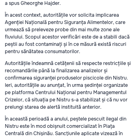
a spus Gheorghe Hajder.
În acest context, autoritățile vor solicita implicarea
Agenției Națională pentru Siguranța Alimentelor, care
urmează să preleveze probe din mai multe zone ale
fluviului. Scopul acestor verificări este de a stabili dacă
peștii au fost contaminați și în ce măsură există riscuri
pentru sănătatea consumatorilor.
Autoritățile îndeamnă cetățenii să respecte restricțiile și
recomandările până la finalizarea analizelor și
confirmarea siguranței produselor piscicole din Nistru.
Ieri, autoritățile au anunțat, în urma ședinței organizate
pe platforma Centrului Național pentru Managementul
Crizelor, că situația pe Nistru s-a stabilizat și că nu vor
prelungi starea de alertă instituită anterior.
În această perioadă a anului, peștele pescuit ilegal din
Nistru este în mod obișnuit comercializat în Piața
Centrală din Chișinău. Sancțiunile aplicate vizează în