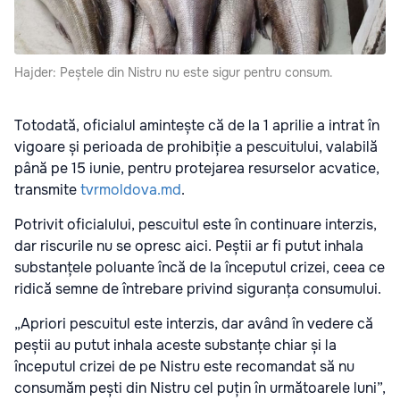
Hajder: Peștele din Nistru nu este sigur pentru consum.
Totodată, oficialul amintește că de la 1 aprilie a intrat în
vigoare și perioada de prohibiție a pescuitului, valabilă
până pe 15 iunie, pentru protejarea resurselor acvatice,
transmite
tvrmoldova.md
.
Potrivit oficialului, pescuitul este în continuare interzis,
dar riscurile nu se opresc aici. Peștii ar fi putut inhala
substanțele poluante încă de la începutul crizei, ceea ce
ridică semne de întrebare privind siguranța consumului.
„Apriori pescuitul este interzis, dar având în vedere că
peștii au putut inhala aceste substanțe chiar și la
începutul crizei de pe Nistru este recomandat să nu
consumăm pești din Nistru cel puțin în următoarele luni”,