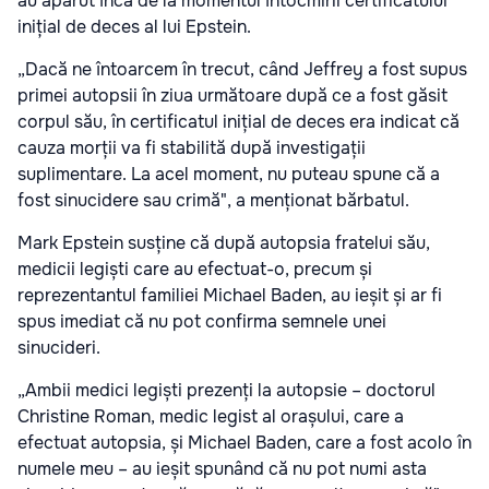
au apărut încă de la momentul întocmirii certificatului
inițial de deces al lui Epstein.
„Dacă ne întoarcem în trecut, când Jeffrey a fost supus
primei autopsii în ziua următoare după ce a fost găsit
corpul său, în certificatul inițial de deces era indicat că
cauza morții va fi stabilită după investigații
suplimentare. La acel moment, nu puteau spune că a
fost sinucidere sau crimă", a menționat bărbatul.
Mark Epstein susține că după autopsia fratelui său,
medicii legiști care au efectuat-o, precum și
reprezentantul familiei Michael Baden, au ieșit și ar fi
spus imediat că nu pot confirma semnele unei
sinucideri.
„Ambii medici legiști prezenți la autopsie – doctorul
Christine Roman, medic legist al orașului, care a
efectuat autopsia, și Michael Baden, care a fost acolo în
numele meu – au ieșit spunând că nu pot numi asta