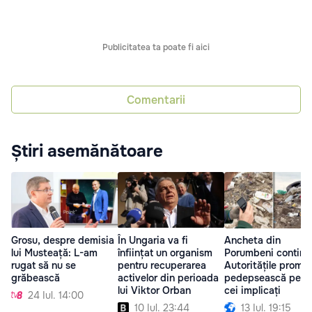
Publicitatea ta poate fi aici
Comentarii
Știri asemănătoare
Grosu, despre demisia
Ancheta din
În Ungaria va fi
lui Musteață: L-am
Porumbeni continu
înființat un organism
rugat să nu se
Autoritățile promit 
pentru recuperarea
grăbească
pedepsească pe to
activelor din perioada
cei implicați
lui Viktor Orban
24 Iul. 14:00
13 Iul. 19:15
10 Iul. 23:44