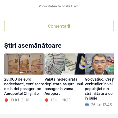
Publicitatea ta poate fi aici
Comentarii
Știri asemănătoare
28.000 de euro
Valută nedeclarată,
Golovatiuc: Crește
nedeclarați, confiscate
depistată asupra unui
veniturilor în valută
de la doi pasageri pe
pasager la vama
populației din
Aeroportul Chișinău
Aeroport
străinătate a conti
în iunie
13 Iul. 21:16
13 Iul. 14:23
26 Iul. 12:45