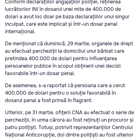
Conform declarațiilor angajaților poliției, reținerea
lucrătorilor INI în dosarul unei mite de 400.000 de
dolari a avut loc doar pe baza declarațiilor unui singur
inculpat, care este implicat și într-un dosar penal
internațional.
De menționat că duminică, 29 martie, organele de drept
au efectuat percheziții la domiciliul unui bărbat care
pretindea 400.000 de dolari pentru influențarea
persoanelor publice în scopul obținerii unei decizii
favorabile într-un dosar penal.
De asemenea, s-a raportat că persoana care a cerut
400.000 de dolari pentru o soluție favorabilă în
dosarul penal a fost prinsă în flagrant.
Ulterior, pe 31 martie, ofițerii CNA au efectuat o serie de
percheziții, în urma cărora au fost reținuți un procuror și
patru polițiști. Totuși, potrivit reprezentanților Centrului
Național Anticorupție, doi dintre polițiști au fost ulterior